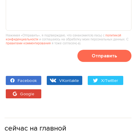
Нажимая «Отправить», я подтверждаю, что ознакомился(‑лась) с
политикой
конфиденциальности
и соглашаюсь на обработку моих персональных данных. С
правилами комментирования
я тоже согласен(‑а).
Отправить
Facebook
VKontakte
X/Twitter
Google
сейчас на главной