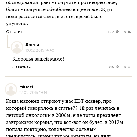
обследования! рвёт - получите противорвотное,
болит - получите обезболевающее и всё. Ждут
пока рассосётся само, в итоге, время было
упущено.
Ответить
+22
-8
Алеся
10.02.2015 14:40
Здоровья вашей маме!
Ответить
+15
-6
miucci
12.02.2015 19:14
Когда наконец откроют у нас ПЭТ сканер, про
который говорилось в статье?? 1й раз лечилась в
детской онкологии в 2006м, еще тогда президент
завтраками кормил, что вот-вот он будет! в 2012м
попала повторно, количество больных
увеличилось, сканер так же ожидали "на днях",