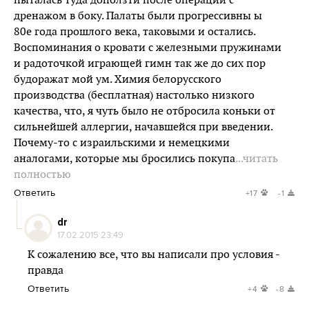
пыталась туда доползти после операции с
дренажом в боку. Палаты были прогрессивны ы
80е года прошлого века, таковыми и остались.
Воспоминания о кровати с железными пружинами
и радоточкой играющей гимн так же до сих пор
будоражат мой ум. Химия белорусского
производства (бесплатная) настолько низкого
качества, что, я чуть было не отбросила коньки от
сильнейшей аллергии, начавшейся при введении.
Почему-то с израильскими и немецкими
аналогами, которые мы бросились покупа
...читать
полностью
Ответить
+17
-1
dr
17.02.2015 23:49
К сожалению все, что вы написали про условия -
правда
Ответить
+4
-8