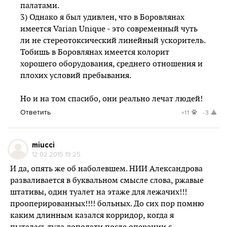
палатами.
3) Однако я был удивлен, что в Боровлянах
имеется Varian Unique - это современный чуть
ли не стереотоксический линейный ускоритель.
Тобишь в Боровлянах имеется колорит
хорошего оборудования, среднего отношения и
плохих условий пребывания.
Но и на том спасибо, они реально лечат людей!
Ответить
+11
-3
miucci
12.02.2015 19:25
И да, опять же об наболевшем. НИИ Александрова
разваливается в буквальном смысле слова, ржавые
штативы, один туалет на этаже для лежачих!!!
прооперированных!!!! больных. До сих пор помню
каким длинным казался корридор, когда я