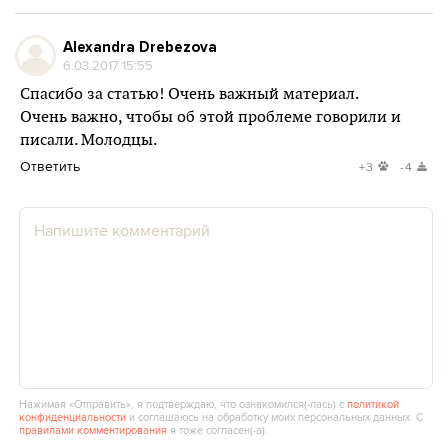
Alexandra Drebezova
6.03.2017 15:55
Спасибо за статью! Очень важный материал.
Очень важно, чтобы об этой проблеме говорили и
писали. Молодцы.
Ответить
+3
-4
Нажимая «Отправить», я подтверждаю, что ознакомился(‑лась) с
политикой
конфиденциальности
и соглашаюсь на обработку моих персональных данных. С
правилами комментирования
я тоже согласен(‑а).