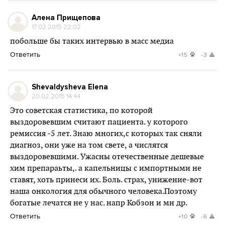
Алена Прищепова
17.02.2015 22:02
побольше бы таких интервью в масс медиа
Ответить
+15
-3
Shevaldysheva Elena
20.02.2015 14:44
Это советская статистика, по которой
выздоровевшим считают пациента. у которого
ремиссия -5 лет. Знаю многих,с которых так сняли
диагноз, они уже на том свете, а числятся
выздоровевшими. Ужасны отечественные дешевые
хим препараьты,. а капельницы с импортными не
ставят, хоть принеси их. Боль. страх, унижение-вот
наша онкология для обычного человека.Поэтому
богатые лечатся не у нас. напр Кобзон и мн др.
Ответить
+10
-6