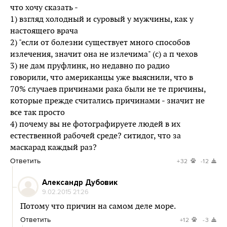
что хочу сказать -
1) взгляд холодный и суровый у мужчины, как у
настоящего врача
2) "если от болезни существует много способов
излечения, значит она не излечима" (с) а п чехов
3) не дам пруфлинк, но недавно по радио
говорили, что американцы уже выяснили, что в
70% случаев причинами рака были не те причины,
которые прежде считались причинами - значит не
все так просто
4) почему вы не фотографируете людей в их
естественной рабочей среде? ситидог, что за
маскарад каждый раз?
Ответить
+32
-12
Александр Дубовик
9.02.2015 21:26
Потому что причин на самом деле море.
Ответить
+12
-3