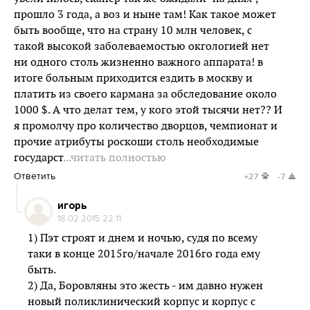
прошло 3 года, а воз и ныне там! Как такое может
быть вообще, что на страну 10 млн человек, с
такой высокой заболеваемостью окгологией нет
ни одного столь жизненно важного аппарата! в
итоге больным приходится ездить в москву и
платить из своего кармана за обследование около
1000 $. А что делат тем, у кого этой тысячи нет?? И
я промолчу про количество дворцов, чемпионат и
прочие атрибуты роскоши столь необходимые
государст
...читать полностью
Ответить
+27
-7
игорь
18.02.2015 22:11
1) Пэт строят и днем и ночью, судя по всему
таки в конце 2015го/начале 2016го года ему
быть.
2) Да, Боровляны это жесть - им давно нужен
новый поликлинический корпус и корпус с