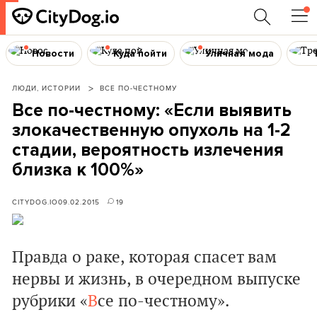
Новости
Куда пойти
Уличная мода
ЛЮДИ, ИСТОРИИ
ВСЕ ПО-ЧЕСТНОМУ
Все по-честному: «Если выявить
злокачественную опухоль на 1-2
стадии, вероятность излечения
близка к 100%»
CITYDOG.IO
09.02.2015
19
Правда о раке, которая спасет вам
нервы и жизнь,
в очередном выпуске
рубрики «
В
се по-честному»
.