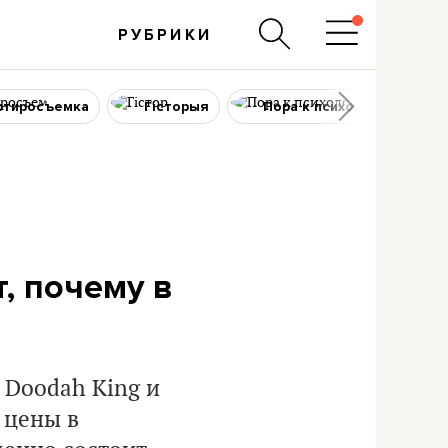
РУБРИКИ
ртиросъемка
Гісторыя
Пора к психологу
, почему в
 Doodah King и
 цены в