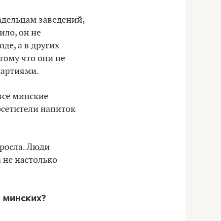
адельцам заведений,
ило, он не
де, а в других
тому что они не
партиями.
все минские
посетители напиток
ыросла. Люди
 не настолько
 минских?