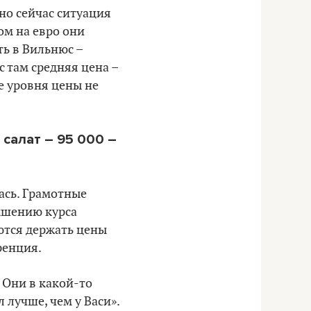
 но сейчас ситуация
ом на евро они
ть в Вильнюс –
с там средняя цена –
же уровня цены не
: салат – 95 000 –
ась.
Грамотные
ышению курса
аются держать цены
ренция.
. Они в какой-то
 лучше, чем у Васи».