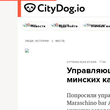
Новости
Куда пойти
Уличная м
ЛЮДИ, ИСТОРИИ
МЕСТА
CITYDOG.IO
24.07.2015
50
Управляющ
минских к
Попросили упра
Maraschino bar 