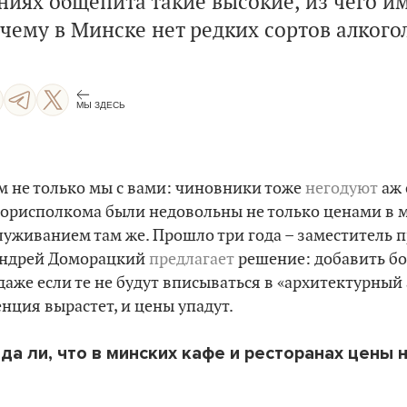
ниях общепита такие высокие, из чего и
чему в Минске нет редких сортов алкогол
МЫ ЗДЕСЬ
 не только мы с вами: чиновники тоже
негодуют
аж 
орисполкома были недовольны не только ценами в 
служиванием там же. Прошло три года – заместитель 
ндрей Доморацкий
предлагает
решение: добавить б
даже если те не будут вписываться в «архитектурный 
енция вырастет, и цены упадут.
да ли, что в минских кафе и ресторанах цены