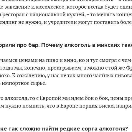
же заведение классическое, которое всегда будет од
 ресторан с национальной кухней, – то менять конце
ендинг не нужно, и учредители могут поставить бол
орили про бар. Почему алкоголь в минских так
чаемся ценами на пиво и вино, но и тут смотря с че
 тогда мы, конечно, проигрываем, а можно с той же Ф
лохо. К сожалению, у нас не так много частных пивовар
 импортное сырье.
о алкоголя, то с Европой мы идем бок о бок,
цены
пр
ом нужно помнить, что в Европе порция виски, наприм
ке так сложно найти редкие сорта алкоголя?