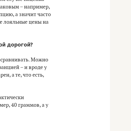
инаковым – например,
пцию, а значит часто
ее лояльные цены на
ой дорогой?
м сравнивать. Можно
ранцией – и вроде у
ен, а те, что есть,
актически
ер, 40 граммов, а у