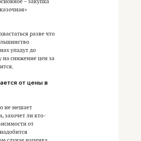
 основное
–
закупка
сказочная
»
хвастаться разве что
льшинство
нах упадут до
у на снижение цен за
ится.
ается от цены в
то не мешает
, захочет ли кто-
ависимости от
онадобится
ком случае наценка