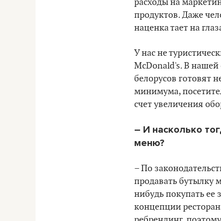
расходы на маркетин
продуктов. Даже чело
наценка
тает на глаз
У нас не туристичес
McDonald's. В нашей
белорусов готовят не
минимума, посетител
счет увеличения об
– И насколько то
меню?
– По законодательст
продавать бутылку ми
нибудь покупать ее 
концепции ресторана
ребрендинг, поэтому