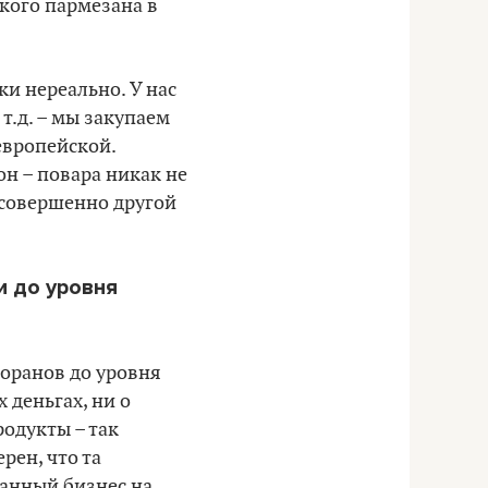
кого пармезана в
и нереально. У нас
т.д.
–
мы закупаем
 европейской.
он – повара никак не
 совершенно другой
и до уровня
торанов до уровня
 деньгах, ни о
одукты – так
рен, что та
ранный бизнес на