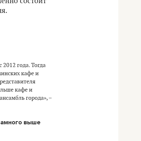
менно состоит
я.
с 2012 года. Тогда
минских кафе и
представителя
ольше кафе и
ансамбль города», –
 намного выше