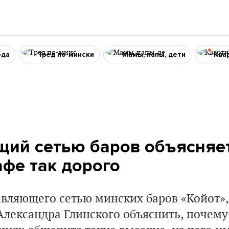
ода
Тред по-мински
Мамы, папы, дети
Ква
ий сетью баров объясняет
афе так дорого
вляющего сетью минских баров «Койот»,
Александра Глинского объяснить, почему