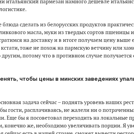
лии итальянский пармезан намного дешевле итальянс
 логистике.
 блюда сделать из белорусских продуктов практическ
ливкового масла, муки из твердых сортов пшеницы и 
 тратимся на доставку и в итоге получаем цену выше
 кстати, тоже не похож на пармскую ветчину или хам
 другим, потому что в противном случае получается
енять, чтобы цены в минских заведениях упал
основная задача сейчас – поднять уровень наших рес
бы гости, расплачиваясь, не жалели ни о потраченных
. Еще бы я посоветовал переходить на локальные пр
и, конечно же, необходимо увеличивать порции. Я уве
я сейчас есть в нашей стране, сможет вывести ресто