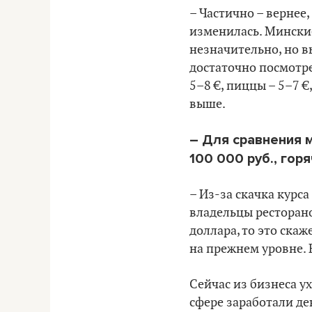
– Частично
– вернее,
изменилась. Минские
незначительно, но вы
достаточно посмотре
5
–
8 €, пиццы – 5
–
7 €
выше.
– Для сравнения
100 000 руб., гор
–
Из-за скачка курс
владельцы ресторан
доллара, то это ска
на прежнем уровне. 
Сейчас из бизнеса у
сфере заработали де