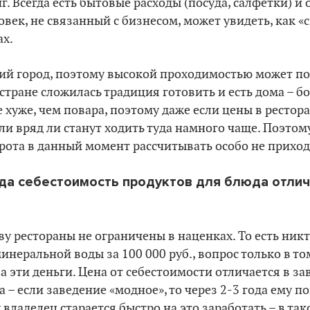
г. Всегда есть бытовые расходы (посуда, салфетки) и
век, не связанный с бизнесом, может увидеть, как «
ах.
кий город, поэтому высокой проходимостью может по
 стране сложилась традиция готовить и есть дома
–
бо
 хуже, чем повара, поэтому даже если цены в рестора
и вряд ли станут ходить туда намного чаще. Поэтом
орота в данный момент рассчитывать
особо
не приход
гда себестоимость продуктов для блюда отлич
ву рестораны не ограничены в наценках. То есть ник
неральной воды за 100 000 руб., вопрос только в том
за эти деньги. Цена от себестоимости отличается в з
 – если заведение «модное», то через 2-3 года ему п
 владелец старается
быстро
на это
заработать
– в та