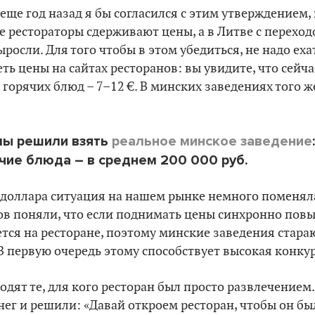
еще год назад я бы согласился с этим утверждением,
 рестораторы сдерживают цены, а в Литве с переход
росли. Для того чтобы в этом убедиться, не надо еха
ть цены на сайтах ресторанов: вы увидите, что сейча
, горячих блюд – 7
–
12 €. В минских заведениях того 
 мы решили
взять
реальное минское заведение
ячие блюда – в среднем 200 000 руб.
а доллара ситуация на нашем рынке немного поменял
ов поняли, что если поднимать цены синхронно пов
жется на ресторане, поэтому минские заведения стар
В первую очередь этому
способствует высокая конку
ходят те, для кого ресторан был просто развлечением
нег и решили: «Давай откроем ресторан, чтобы он был