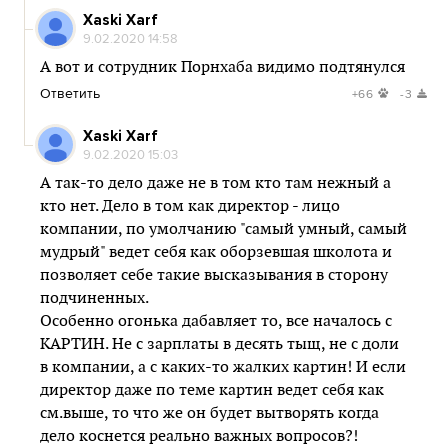
Xaski Xarf
9.02.2020 14:58
А вот и сотрудник Порнхаба видимо подтянулся
Ответить
+66
-3
Xaski Xarf
9.02.2020 15:03
А так-то дело даже не в том кто там нежный а
кто нет. Дело в том как директор - лицо
компании, по умолчанию "самый умный, самый
мудрый" ведет себя как оборзевшая школота и
позволяет себе такие высказывания в сторону
подчиненных.
Особенно огонька дабавляет то, все началось с
КАРТИН. Не с зарплаты в десять тыщ, не с доли
в компании, а с каких-то жалких картин! И если
директор даже по теме картин ведет себя как
см.выше, то что же он будет вытворять когда
дело коснется реально важных вопросов?!