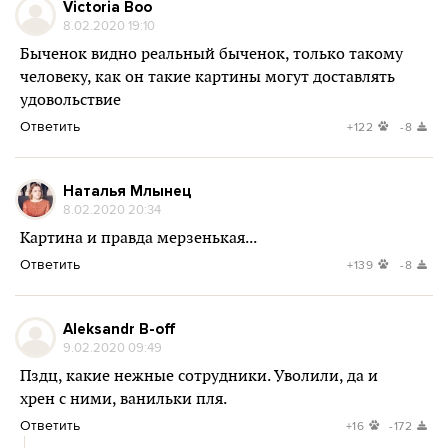
Victoria Boo
8.02.2020 19:10
Быченок видно реальный быченок, только такому
человеку, как он такие картины могут доставлять
удовольствие
Ответить
+122
-8
Наталья Млынец
8.02.2020 20:34
Картина и правда мерзенькая...
Ответить
+139
-8
Aleksandr B-off
9.02.2020 09:49
Пздц, какие нежные сотрудники. Уволили, да и
хрен с ними, ванильки пля.
Ответить
+16
-172