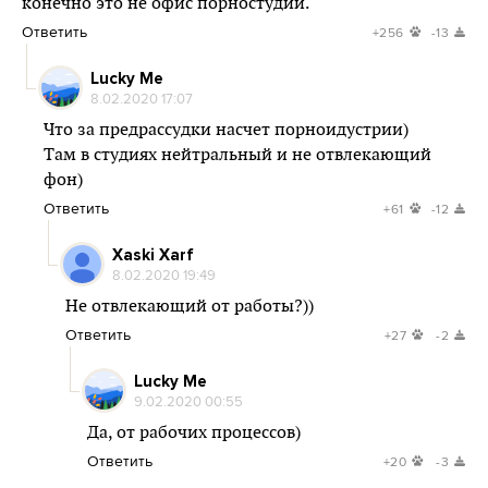
конечно это не офис порностудии.
Ответить
+256
-13
Lucky Me
8.02.2020 17:07
Что за предрассудки насчет порноидустрии)
Там в студиях нейтральный и не отвлекающий
фон)
Ответить
+61
-12
Xaski Xarf
8.02.2020 19:49
Не отвлекающий от работы?))
Ответить
+27
-2
Lucky Me
9.02.2020 00:55
Да, от рабочих процессов)
Ответить
+20
-3