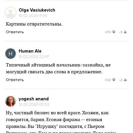
Olga Vasiukevich
10.02.2020 11:59
Картины отвратительны.
Ответить
+70
-3
Human Ale
10.02.2020 22:47
Типичный айтишный начальник-зазнайка, не
могущий связать два слова в предложение.
Ответить
+32
-2
yogesh anand
12.02.2020 00:52
Ну, частный бизнес во всей красе. Хозяин, как
говорится, барин. Егоная фирама -- егоныя
правилы. Вы "Игрушку" поглядитя, с Пьером