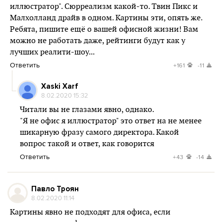
иллюстратор". Сюрреализм какой-то. Твин Пикс и
Малхолланд драйв в одном. Картины эти, опять же.
Ребята, пишите ещё о вашей офисной жизни! Вам
можно не работать даже, рейтинги будут как у
лучших реалити-шоу...
Ответить
+161
-11
Xaski Xarf
8.02.2020 15:32
Читали вы не глазами явно, однако.
"Я не офис я иллюстратор" это ответ на не менее
шикарную фразу самого директора. Какой
вопрос такой и ответ, как говорится
Ответить
+43
-14
Павло Троян
8.02.2020 11:14
Картины явно не подходят для офиса, если