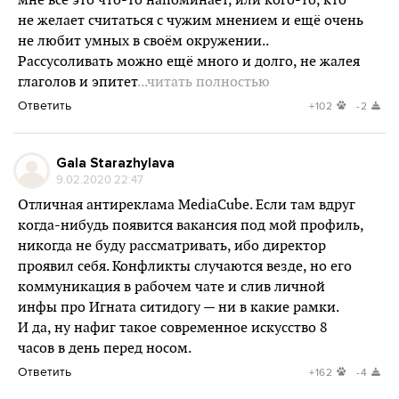
мне всё это что-то напоминает, или кого-то, кто
не желает считаться с чужим мнением и ещё очень
не любит умных в своём окружении..
Рассусоливать можно ещё много и долго, не жалея
глаголов и эпитет
...читать полностью
Ответить
+102
-2
Gala Starazhylava
9.02.2020 22:47
Отличная антиреклама MediaCube. Если там вдруг
когда-нибудь появится вакансия под мой профиль,
никогда не буду рассматривать, ибо директор
проявил себя. Конфликты случаются везде, но его
коммуникация в рабочем чате и слив личной
инфы про Игната ситидогу — ни в какие рамки.
И да, ну нафиг такое современное искусство 8
часов в день перед носом.
Ответить
+162
-4