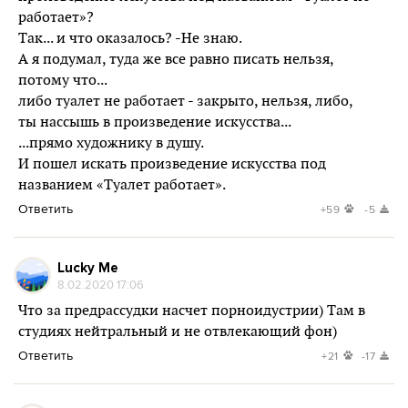
работает»?
Так... и что оказалось? -Не знаю.
А я подумал, туда же все равно писать нельзя,
потому что...
либо туалет не работает - закрыто, нельзя, либо,
ты нассышь в произведение искусства...
...прямо художнику в душу.
И пошел искать произведение искусства под
названием «Туалет работает».
Ответить
+59
-5
Lucky Me
8.02.2020 17:06
Что за предрассудки насчет порноидустрии) Там в
студиях нейтральный и не отвлекающий фон)
Ответить
+21
-17