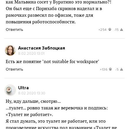
как Мальвина сосет у Буратино это нормально?!
Он был еще с Порнхаба скринов наделал и в
рамочках развесил по офисам, тоже для
повышения работоспособности.
Ответить
+254
-15
Анастасия Заблоцкая
8.02.2020 13:01
Есть же понятие "not suitable for workspace"
Ответить
+136
-5
Ultra
8.02.2020 13:30
Ну, иду дальше, смотрю...
...туалет... ровно такая же веревочка и подпись:
«Туалет не работает».
Я стал думать, это туалет не работает, или это
произведение искусства под названием «Туалет не