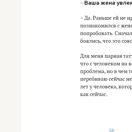
Ваша жена увлек
–
– Да. Раньше ей не н
познакомился с жено
попробовать. Сначала
боялись, что это сов
Для меня парная тат
что с человеком на в
проблема, но в чем т
перебиваю сейчас не
лет у человека, кот
как сейчас.