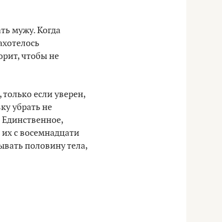
ать мужу. Когда
ахотелось
орит, чтобы не
 только если уверен,
вку убрать не
. Единственное,
 их с восемнадцати
ывать половину тела,