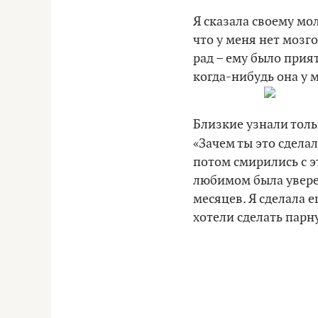
Я сказала своему мол
что у меня нет мозго
рад – ему было прият
когда-нибудь она у м
Близкие узнали тольк
«Зачем ты это сделал
потом смирились с э
любимом была уверен
месяцев. Я сделала 
хотели сделать парн