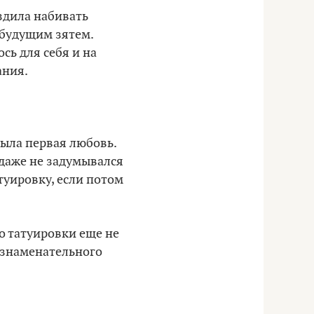
ездила набивать
с будущим зятем.
сь для себя и на
ания.
была первая любовь.
 даже не задумывался
туировку, если потом
о татуировки еще не
а знаменательного