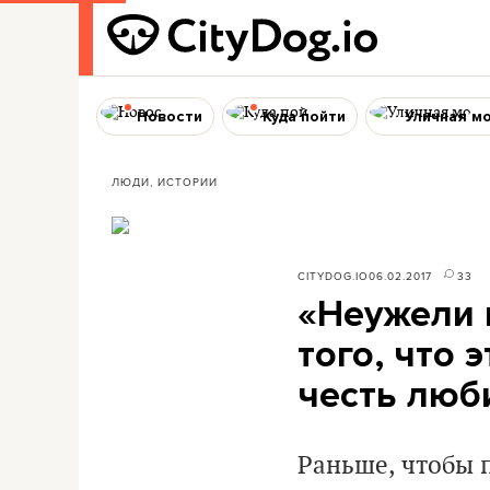
Новости
Куда пойти
Уличная м
ЛЮДИ, ИСТОРИИ
CITYDOG.IO
06.02.2017
33
«Неужели 
того, что 
честь лю
Раньше, чтобы п