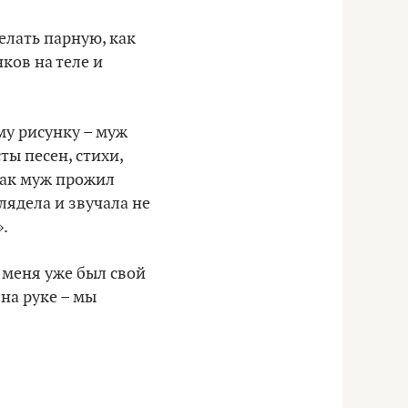
елать парную, как
ков на теле и
му рисунку – муж
ты песен, стихи,
как муж прожил
лядела и звучала не
».
 меня уже был свой
 на руке – мы