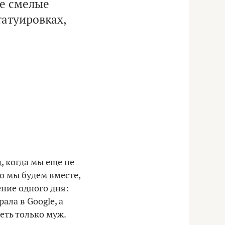
ее смелые
татуировках,
, когда мы еще не
то мы будем вместе,
ение одного дня:
ала в Google, а
деть только муж.