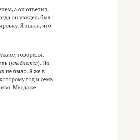
нем, а он ответил,
огда он увидел, был
ировку. Я знала, что
 ужасе, говорили:
улыбается
шь (
). Но
в не было. Я же в
 которому год и семь
ливо. Мы даже