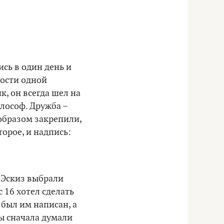
ись в один день и
ности одной
к, он всегда шел на
илософ. Дружба –
образом закрепили,
торое, и надпись:
 Эскиз выбрали
с 16 хотел сделать
 был им написан, а
Мы сначала думали