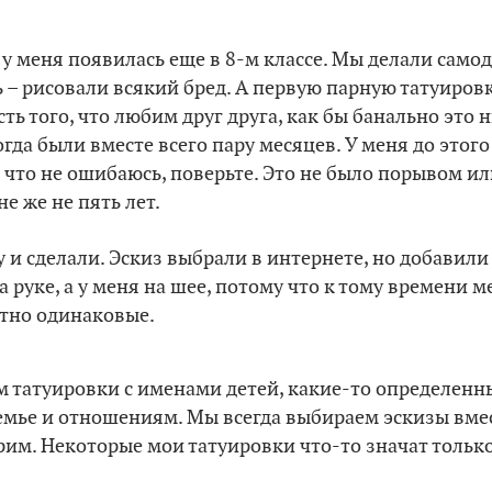
 у меня появилась еще в 8-м классе. Мы делали сам
– рисовали всякий бред. А первую парную татуировк
есть того, что любим друг друга, как бы банально это 
огда были вместе всего пару месяцев. У меня до этого 
, что не ошибаюсь, поверьте. Это не было порывом ил
е же не пять лет.
у и сделали. Эскиз выбрали в интернете, но добавили
 руке, а у меня на шее, потому что к тому времени ме
ютно одинаковые.
м татуировки с именами детей, какие-то определенн
емье и отношениям. Мы всегда выбираем эскизы вмес
рим. Некоторые мои татуировки что-то значат тольк