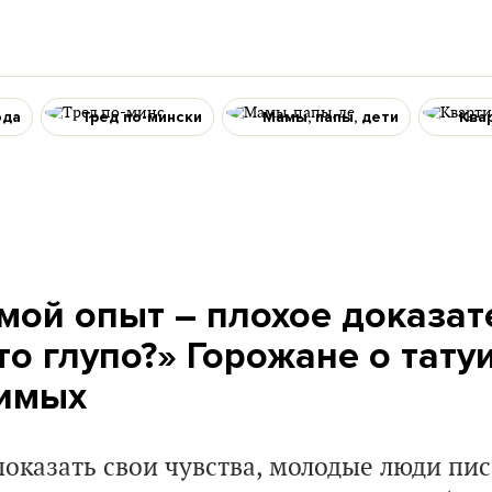
ода
Тред по-мински
Мамы, папы, дети
Ква
мой опыт – плохое доказат
это глупо?» Горожане о тату
бимых
оказать свои чувства, молодые люди пис