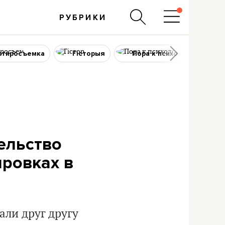
РУБРИКИ
ртиросъемка
Гісторыя
Пора к психологу
ельство
ировках в
али друг другу