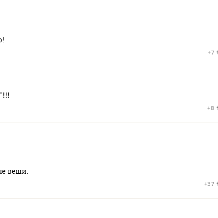
о!
+7
!!!
+8
ые вещи.
+37