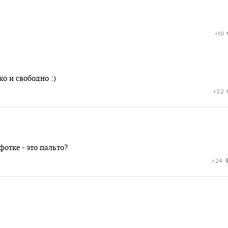
+10
о и свободно :)
+32
отке - это пальто?
+24