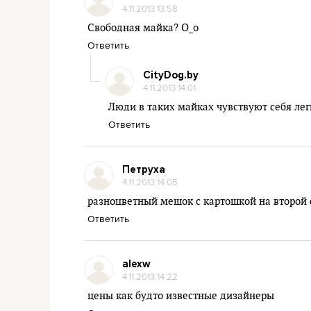
4.11.2013 13:58
Свободная майка? О_о
Ответить
CityDog.by
4.11.2013 14:01
Люди в таких майках чувствуют себя легк
Ответить
Петруха
4.11.2013 14:05
разноцветный мешок с картошкой на второй ф
Ответить
alexw
4.11.2013 14:22
цены как будто известные дизайнеры