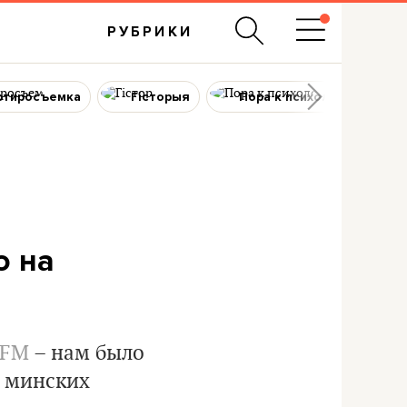
РУБРИКИ
ртиросъемка
Гісторыя
Пора к психологу
о на
FM
– нам было
а минских