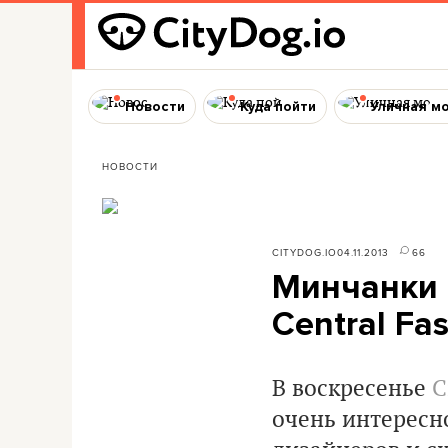
Новости
Куда пойти
Уличная м
НОВОСТИ
CITYDOG.IO
04.11.2013
66
Минчанки 
Central Fa
В воскресенье
C
очень интересн