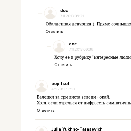
doc
7.11.2013 09:21
Обалденная девчонка:)! Прямо солнышк
Ответить
doc
7.11.2013 09:36
Хочу ее в рубрику "интересные люди"
Ответить
popitsot
4.11.2013 13:58
Валенки за три листа зелени - окай.
Хотя, если отречься от цифр, есть симпатичн
Ответить
Julia Yukhno-Tarasevich