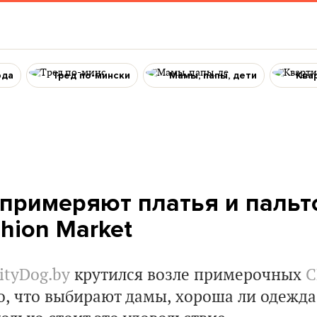
ода
Тред по-мински
Мамы, папы, дети
Ква
примеряют платья и пальт
shion Market
ityDog.by
крутился возле примерочных
C
о, что выбирают дамы, хороша ли одежд