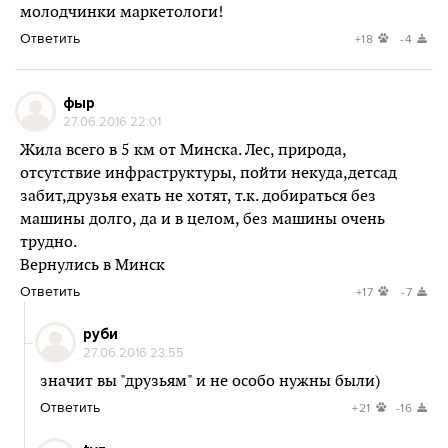
молодчинки маркетологи!
Ответить
+18
-4
фыр
27.06.2016 22:01
Жила всего в 5 км от Минска. Лес, природа,
отсутствие инфраструктуры, пойти некуда,детсад
забит,друзья ехать не хотят, т.к. добираться без
машины долго, да и в целом, без машины очень
трудно.
Вернулись в Минск
Ответить
+17
-7
руби
27.06.2016 23:55
значит вы "друзьям" и не особо нужны были)
Ответить
+21
-16