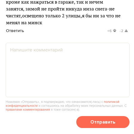
кроме как нажраться в гараже, так и нечем
занятся, зимой не пройти никуда ииза снега-не
чистят,освещено только 2 улицы,я бы ни за что не
менял на минск
Ответить
+6
-2
Нажимая «Отправить», я подтверждаю, что ознакомился(‑лась) с
политикой
конфиденциальности
и соглашаюсь на обработку моих персональных данных. С
правилами комментирования
я тоже согласен(‑а).
Отправить