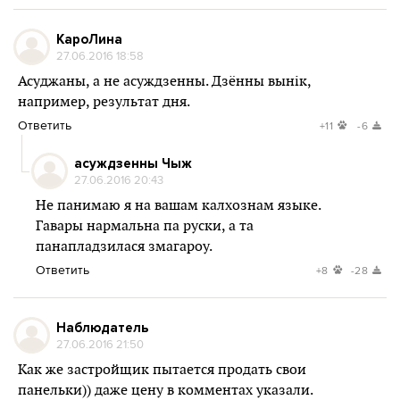
КароЛина
27.06.2016 18:58
Асуджаны, а не асуждзенны. Дзённы вынiк,
например, результат дня.
Ответить
+11
-6
асуждзенны Чыж
27.06.2016 20:43
Не панимаю я на вашам калхознам языке.
Гавары нармальна па руски, а та
панапладзилася змагароу.
Ответить
+8
-28
Наблюдатель
27.06.2016 21:50
Как же застройщик пытается продать свои
панельки)) даже цену в комментах указали.