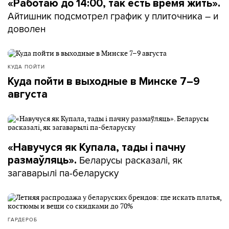
«Работаю до 14:00, так есть время жить».
Айтишник подсмотрел график у плиточника – и
доволен
КУДА ПОЙТИ
Куда пойти в выходные в Минске 7–9
августа
«Навучуся як Купала, тады і пачну
Беларусы расказалі, як
размаўляць».
загаварылі па-беларуску
ГАРДЕРОБ