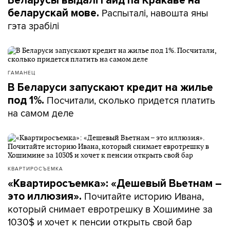
Беларусы выдалі гайд па Кракаве на
Распыталі, навошта яны
беларускай мове.
гэта зрабілі
ГАМАНЕЦ
В Беларуси запускают кредит на жилье
Посчитали, сколько придется платить
под 1%.
на самом деле
КВАРТИРОСЪЕМКА
«Квартиросъемка»: «Дешевый Вьетнам –
Почитайте историю Ивана,
это иллюзия».
который снимает евротрешку в Хошимине за
1030$ и хочет к пенсии открыть свой бар