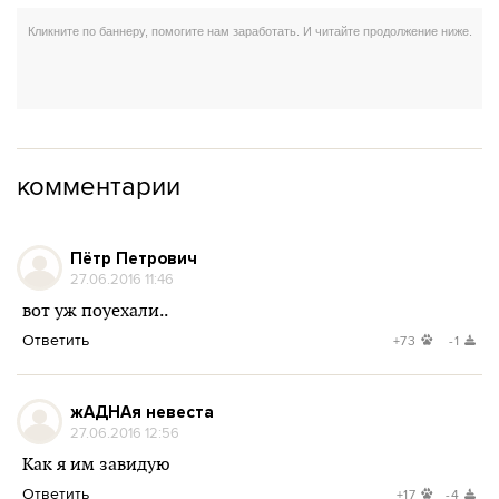
комментарии
Пётр Петрович
27.06.2016 11:46
вот уж поуехали..
Ответить
+73
-1
жАДНАя невеста
27.06.2016 12:56
Как я им завидую
Ответить
+17
-4