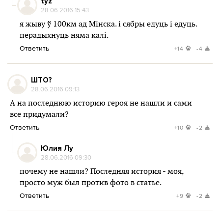
tyz
28.06.2016 15:43
я жыву ў 100км ад Мінска. і сябры едуць і едуць.
перадыхнуць няма калі.
Ответить
+14
-4
ШТО?
28.06.2016 09:13
А на последнюю историю героя не нашли и сами
все придумали?
Ответить
+10
-2
Юлия Лу
28.06.2016 09:30
почему не нашли? Последняя история - моя,
просто муж был против фото в статье.
Ответить
+9
-2