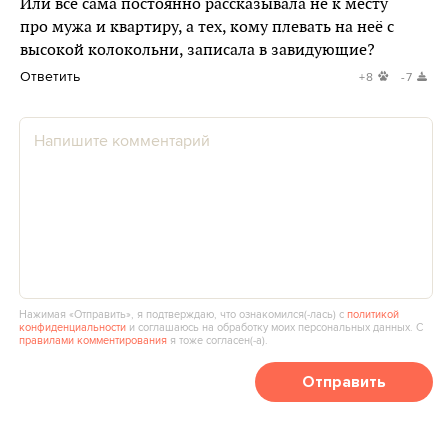
Или всё сама постоянно рассказывала не к месту
про мужа и квартиру, а тех, кому плевать на неё с
высокой колокольни, записала в завидующие?
Ответить
+8
-7
Нажимая «Отправить», я подтверждаю, что ознакомился(‑лась) с
политикой
конфиденциальности
и соглашаюсь на обработку моих персональных данных. С
правилами комментирования
я тоже согласен(‑а).
Отправить