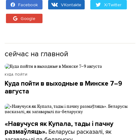
Facebook
VKontakte
X/Twitter
Google
сейчас на главной
КУДА ПОЙТИ
Куда пойти в выходные в Минске 7–9
августа
«Навучуся як Купала, тады і пачну
Беларусы расказалі, як
размаўляць».
загаварылі па-беларуску