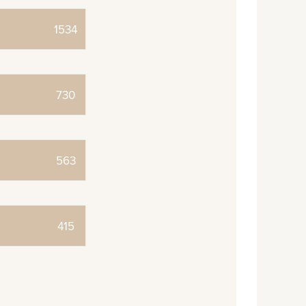
1534
730
563
415