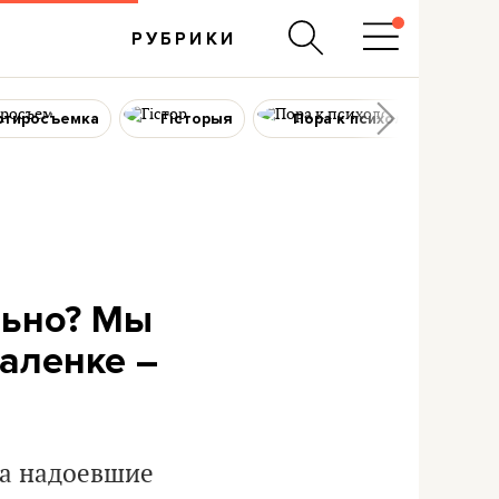
РУБРИКИ
ртиросъемка
Гісторыя
Пора к психологу
льно? Мы
аленке –
на надоевшие