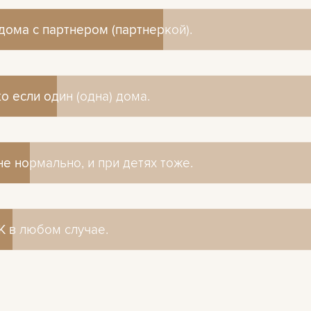
дома с партнером (партнеркой).
дома с партнером (партнеркой).
о если один (одна) дома.
о если один (одна) дома.
е нормально, и при детях тоже.
е нормально, и при детях тоже.
К в любом случае.
К в любом случае.