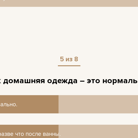
5 из 8
к домашняя одежда – это нормаль
ально.
ально.
разве что после ванны.
разве что после ванны.