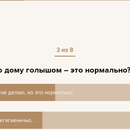
3 из 8
о дому голышом – это нормально
 не делаю, но это нормально.
 не делаю, но это нормально.
егигиенично.
егигиенично.