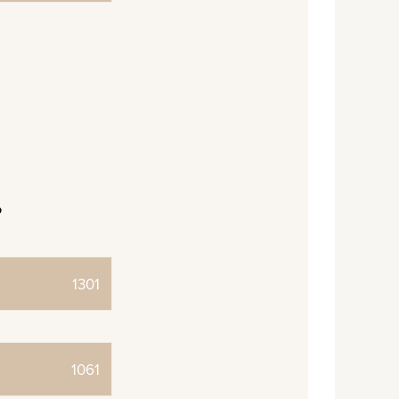
?
1301
1061