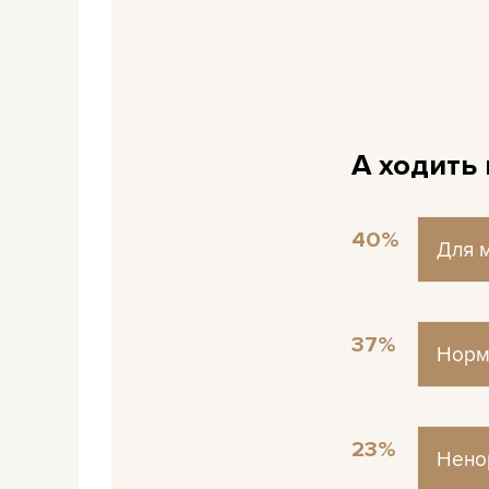
А ходить
40%
Для м
Для м
37%
Норм
Норм
23%
Ненор
Ненор