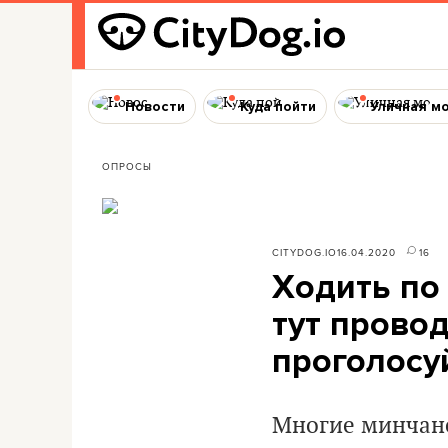
Новости
Куда пойти
Уличная м
ОПРОСЫ
CITYDOG.IO
16.04.2020
16
Ходить по
тут прово
проголосу
Многие минчане