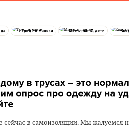
ода
Тред по-мински
Мамы, папы, дети
Ква
 дому в трусах – это норма
дим опрос про одежду на уд
йте
 сейчас в самоизоляции. Мы жалуемся 