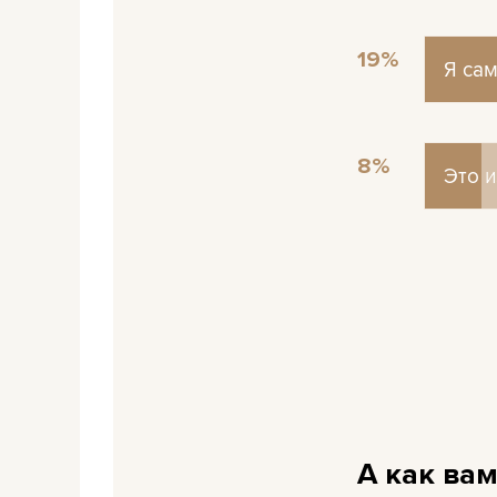
19%
Я сам
Я сам
8%
Это и
Это и
А как вам