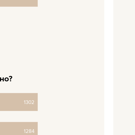
но?
1302
1284