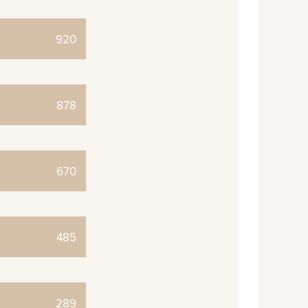
920
878
670
485
289