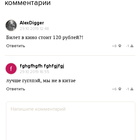
комментарии
AlexDigger
29.10.2019 12:48
Билет в кино стоит 120 рублей?!
Ответить
+8
-1
fghgfhgfh fghfgjfgj
29.10.2019 16:55
лучше гуглпэй, мы не в китае
Ответить
+6
-1