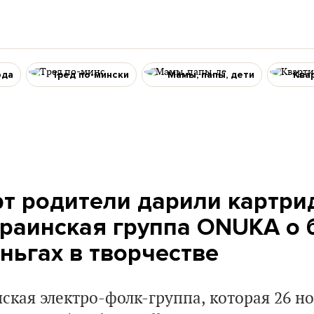
ода
Тред по-мински
Мамы, папы, дети
Ква
рт родители дарили картри
краинская группа ONUKA о 
ньгах в творчестве
ская электро-фолк-группа, которая 26 н