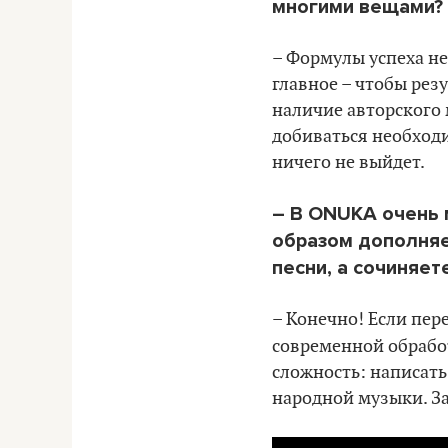
многими вещами?
–
Формулы успеха нет
главное
–
чтобы резу
наличие авторского 
добиваться необходи
ничего не выйдет.
– В ONUKA очень
образом дополняе
песни, а сочиняет
–
Конечно! Если пер
современной обраб
сложность: написать
народной музыки. За