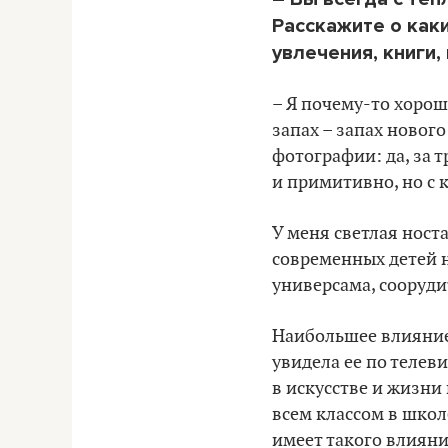
Расскажите о каки
увлечения, книги,
–
Я почему-то хорош
запах – запах новог
фотографии: да, за т
и примитивно, но с
У меня светлая носта
современных детей н
универсама, сооруди
Наибольшее влияние 
увидела ее по телеви
в искусстве и жизни
всем классом в школ
имеет такого влияния