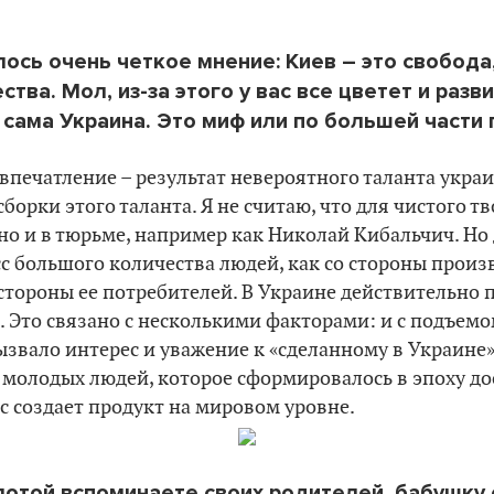
ось очень четкое мнение: Киев – это свобода
тва. Мол, из-за этого у вас все цветет и разви
и сама Украина. Это миф или по большей части
 впечатление – результат невероятного таланта украи
сборки этого таланта. Я не считаю, что для чистого 
но и в тюрьме, например как Николай Кибальчич. Но
с большого количества людей, как со стороны прои
 стороны ее потребителей. В Украине действительно 
 Это связано с несколькими факторами: и с подъем
звало интерес и уважение к «сделанному в Украине», 
молодых людей, которое сформировалось в эпоху до
с создает продукт на мировом уровне.
плотой вспоминаете своих родителей, бабушку