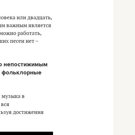
ловека или двадцать,
мым важным является
 можно работать,
их песен нет –
то непостижимым
е фольклорные
 музыка в
 вся
льзуя достижения