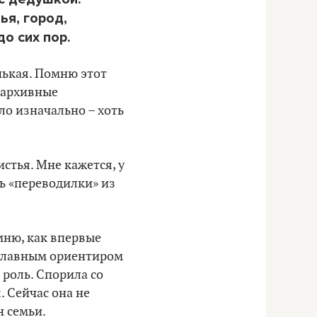
ья, город,
до сих пор.
нькая. Помню этот
ь архивные
ыло изначально – хоть
истья. Мне кажется, у
ть «переводилки» из
мню, как впервые
я главным ориентиром
 роль. Спорила со
. Сейчас она не
н семьи.