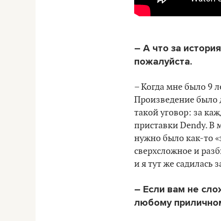
– А что за истори
пожалуйста.
–
Когда мне было 9 л
Произведение было 
такой уговор: за ка
приставки Dendy. В 
нужно было как-то «
сверхсложное и разб
и я тут же садилась з
– Если вам не сло
любому приличном