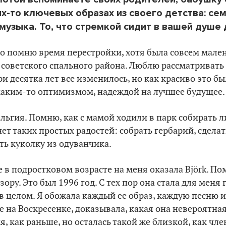
х-то ключевых образах из своего детства: сем
 музыка. То, что стремкой сидит в вашей душе 
о помню время перестройки, хотя была совсем мале
о советского спального района. Люблю рассматриват
ри десятка лет все изменилось, но как красиво это б
 каким-то оптимизмом, надеждой на лучшее будущее.
льгия. Помню, как с мамой ходили в парк собирать л
ет таких простых радостей: собрать гербарий, сдела
ть куколку из одуванчика.
в подростковом возрасте на меня оказала Björk. По
зору. Это был 1996 год. С тех пор она стала для мен
 в целом. Я обожала каждый ее образ, каждую песню и
е на Воскресенке, доказывала, какая она невероятная
, как раньше, но осталась такой же близкой, как чле