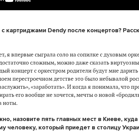
я с картриджами
Dendy
после концертов? Расс
ет, я впервые сыграла соло на сопилке с духовым орк
достаточно сложным, можно даже сказать виртуозным
ждый концерт с оркестром родители будут мне дарить
моем перестроечном детстве это было небывалой рос
заслужить», «заработать». И когда я понимала, что п
ирать его вообще не хочется, мечты о новой «бродил
а ноты.
жно, назовите пять главных мест в Киеве, куд
у человеку, который приедет в столицу Укра