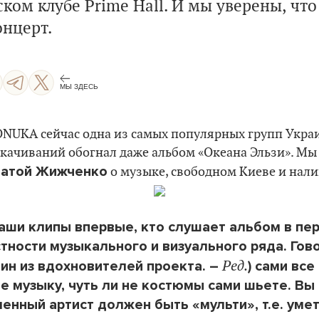
ком клубе Prime Hall. И мы уверены, чт
онцерт.
МЫ ЗДЕСЬ
ONUKA сейчас одна из самых популярных групп Укра
скачиваний обогнал даже альбом «Океана Эльзи». Мы
атой Жижченко
о музыке, свободном Киеве и нал
ваши клипы впервые, кто слушает альбом в пер
ности музыкального и визуального ряда. Гово
Ред.
ин из вдохновителей проекта.
–
)
сами все 
те музыку, чуть ли не костюмы сами шьете. В
енный артист должен быть «мульти», т.е. уме