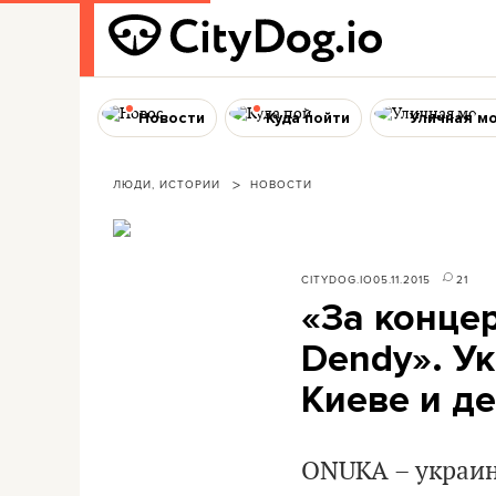
Новости
Куда пойти
Уличная м
ЛЮДИ, ИСТОРИИ
НОВОСТИ
CITYDOG.IO
05.11.2015
21
«За конце
Dendy». У
Киеве и де
ONUKA – украин