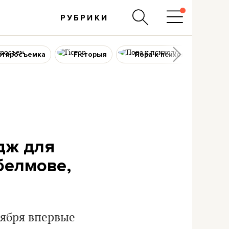
РУБРИКИ
ртиросъемка
Гісторыя
Пора к психологу
дж для
белмове,
оября впервые