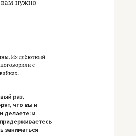
о вам нужно
ины. Их дебютный
 поговорили с
ивайках.
вый раз,
рят, что вы и
и делаете: и
ы придерживаетесь
ть заниматься