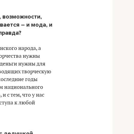
, возможности,
вается – и мода, и
 правда?
нского народа, а
творчества нужны
 деньги нужны для
зводящих творческую
последние годы
ом национального
и с тем, что у нас
ступа к любой
 с дедушкой.