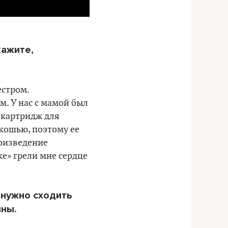
кажите,
естром.
. У нас с мамой был
 картридж для
кошью, поэтому ее
роизведение
ке» грели мне сердце
а нужно сходить
ины.