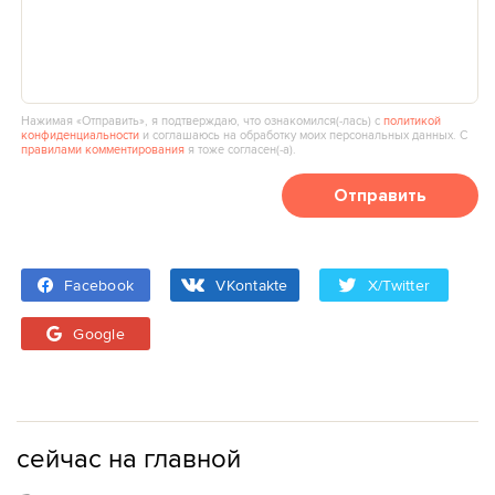
Нажимая «Отправить», я подтверждаю, что ознакомился(‑лась) с
политикой
конфиденциальности
и соглашаюсь на обработку моих персональных данных. С
правилами комментирования
я тоже согласен(‑а).
Отправить
Facebook
VKontakte
X/Twitter
Google
сейчас на главной