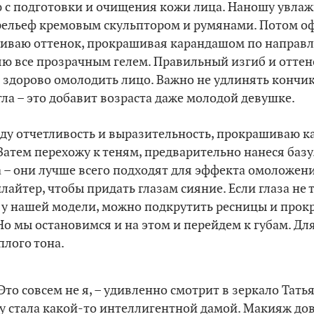
 с подготовки и очищения кожи лица. Наношу увлаж
рельеф кремовым скульптором и румянами. Потом о
ливаю оттенок, прокрашивая карандашом по направ
яю все прозрачным гелем. Правильный изгиб и оттен
 здорово омолодить лицо. Важно не удлинять кончик
ла – это добавит возраста даже молодой девушке.
яду отчетливость и выразительность, прокрашиваю 
атем перехожу к теням, предварительно нанеся базу
 – они лучше всего подходят для эффекта омоложени
лайтер, чтобы придать глазам сияние. Если глаза не 
 у нашей модели, можно подкрутить ресницы и прокр
о мы остановимся и на этом и перейдем к губам. Дл
лого тона.
Это совсем не я, – удивленно смотрит в зеркало Тать
зу стала какой-то интеллигентной дамой. Макияж до