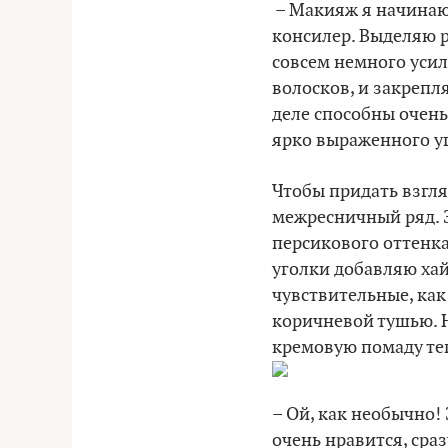
– Макияж я начинаю
консилер. Выделяю 
совсем немного уси
волосков, и закрепл
деле способны очень
ярко выраженного уг
Чтобы придать взгл
межресничный ряд. З
персикового оттенка
уголки добавляю хай
чувствительные, как
коричневой тушью. Н
кремовую помаду теп
– Ой, как необычно! 
очень нравится, сра