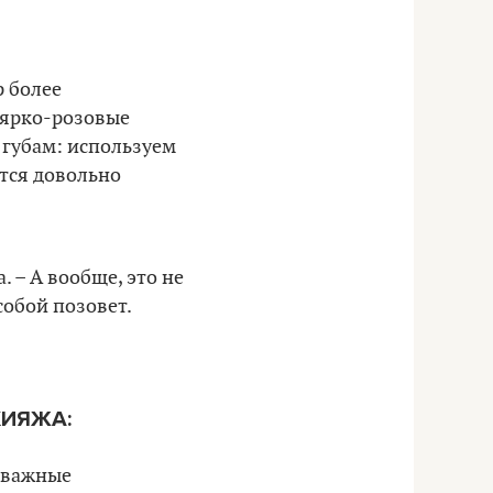
р более
 ярко-розовые
 губам: используем
тся довольно
. – А вообще, это не
собой позовет.
КИЯЖА:
 важные