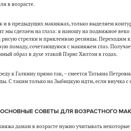
ли в возрасте.
к и в предыдущих макияжах, только выделяем конту
т мы сделаем на глаза: я наношу на подвижное веко
м рисую стрелки и приклеиваю ресницы. Переходим к
вую помаду, сочетающуюся с макияжем глаз. Получае
ый образ в духе этакой Пэрис Хилтон в годах.
оеду к Галкину прямо так, – смеется Татьяна Петровна
ды. С таким только на Зыбицкую идти, если внучка с 
 ОСНОВНЫЕ СОВЕТЫ ДЛЯ ВОЗРАСТНОГО МА
кияжа дамам в возрасте нужно учитывать некоторые