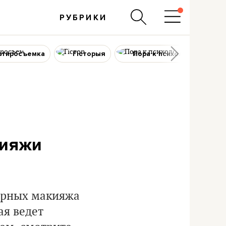
РУБРИКИ
ртиросъемка
Гісторыя
Пора к психологу
кияжи
ярных макияжа
ая ведет