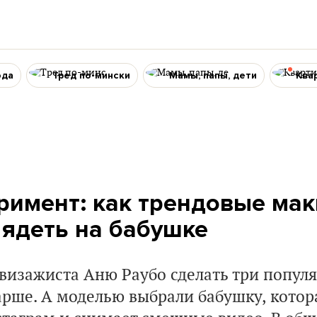
ода
Тред по-мински
Мамы, папы, дети
Ква
римент: как трендовые ма
лядеть на бабушке
визажиста Аню Раубо сделать три попул
арше. А моделью выбрали бабушку, котор