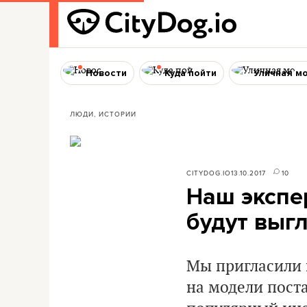
Новости
Куда пойти
Уличная м
ЛЮДИ, ИСТОРИИ
CITYDOG.IO
13.10.2017
10
Наш экспе
будут выг
Мы пригласили 
на модели пост