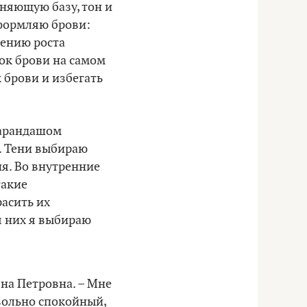
няющую базу, тон и
формляю брови:
лению роста
ок брови на самом
 брови и избегать
карандашом
. Тени выбираю
я. Во внутренние
такие
асить их
я них я выбираю
яна Петровна. – Мне
вольно спокойный,