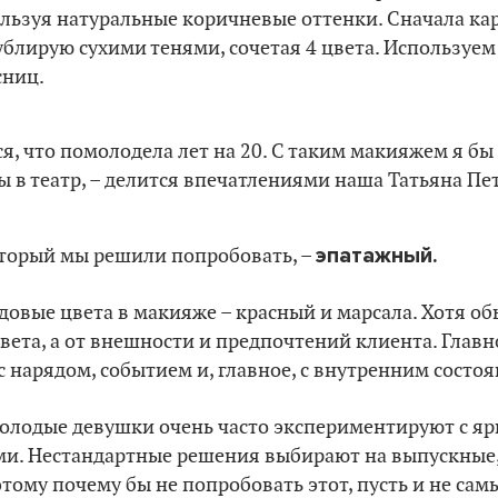
ользуя натуральные коричневые оттенки. Сначала к
ублирую сухими тенями, сочетая 4 цвета. Используем
сниц.
ся, что помолодела лет на 20. С таким макияжем я б
ы в театр, – делится впечатлениями наша Татьяна Пе
эпатажный.
оторый мы решили попробовать, –
довые цвета в макияже – красный и марсала. Хотя о
цвета, а от внешности и предпочтений клиента. Главн
 с нарядом, событием и, главное, с внутренним состо
молодые девушки очень часто экспериментируют с яр
и. Нестандартные решения выбирают на выпускные,
этому почему бы не попробовать этот, пусть и не са