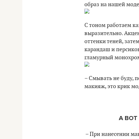
образ на нашей моде
С тоном работаем ка
выразительно. Акцен
оттенки теней, зате
карандаш и персико
гламурный монохромн
– Смывать не буду, п
макияж, это крик мо
А ВОТ
– При нанесении ма