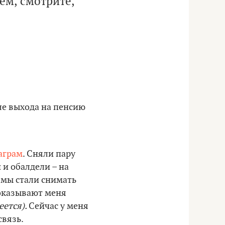
ем, смотрите,
ле выхода на пенсию
аграм
. Сняли пару
 и обалдели – на
и мы стали снимать
показывают меня
еется).
Сейчас у меня
связь.