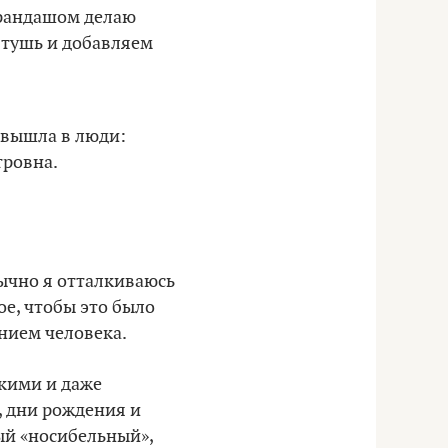
арандашом делаю
 тушь и добавляем
ы вышла в люди:
тровна.
бычно я отталкиваюсь
ое, чтобы это было
янием человека.
кими и даже
 дни рождения и
мый «носибельный»,