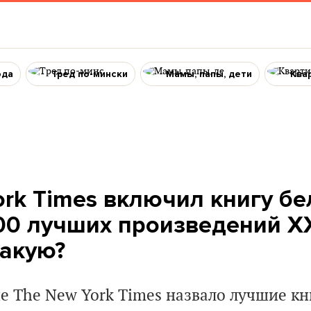
ода
Тред по-мински
Мамы, папы, дети
Ква
ork Times включил книгу бе
00 лучших произведений XX
какую?
е The New York Times назвало лучшие кн