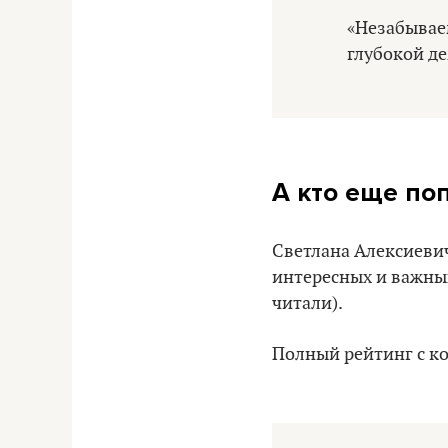
«Незабывае
глубокой д
А кто еще поп
Светлана Алексиеви
интересных и важных
читали).
Полный рейтинг с 