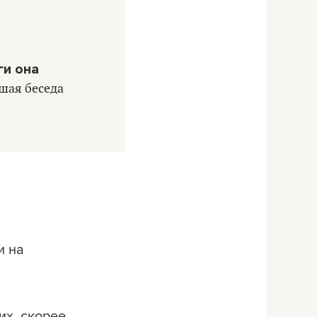
ги она
шая беседа
и на
их, скорее