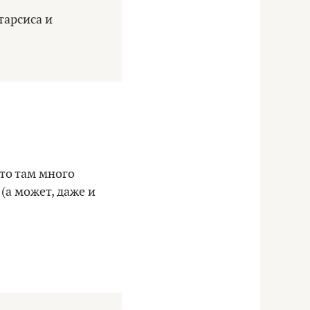
тарсиса и
ато там много
(а может, даже и