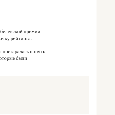
Нобелевской премии
рочку рейтинга.
ка постаралась понять
которые были