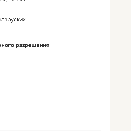
беларуских
нного разрешения