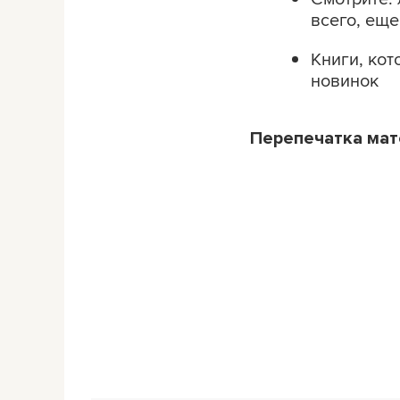
всего, еще
Kниги, кот
новинок
Перепечатка ма