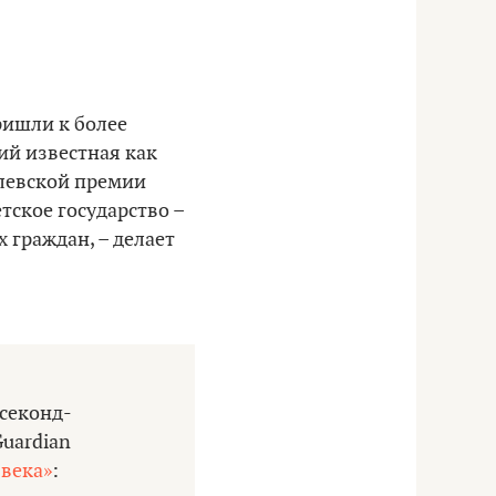
ришли к более
ий известная как
елевской премии
тское государство –
граждан, – делает
 секонд-
Guardian
 века»
: