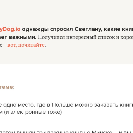
tyDog.io
однажды спросил Светлану, какие кни
ает важными.
Получился интересный список и хоро
е –
вот, почитайте
.
теме:
 одно место, где в Польше можно заказать книг
 (и электронные тоже)
летом вышли три важные книги о Минске – и вы 