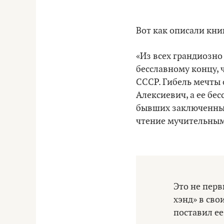
Вот как описали кн
«Из всех грандиозн
бесславному концу, 
СССР. Гибель мечты
Алексиевич, а ее бе
бывших заключенных
чтение мучительным
Это не перв
хэнд» в сво
поставил ее