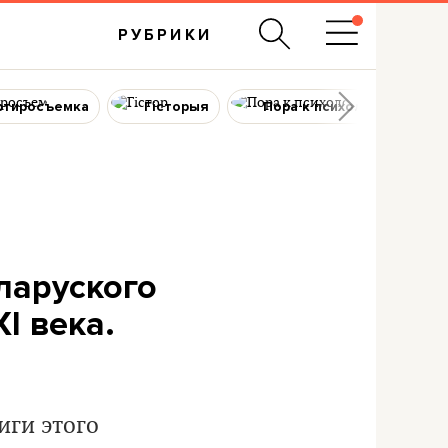
РУБРИКИ
ртиросъемка
Гісторыя
Пора к психологу
ларуского
I века.
иги этого