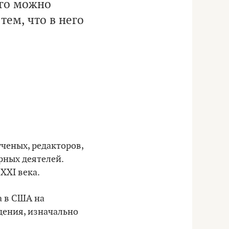
его можно
 тем, что в него
 ученых, редакторов,
рных деятелей.
XXI века.
а в США на
дения, изначально