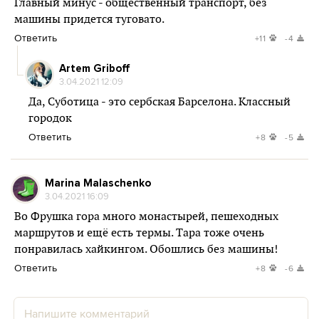
Главный минус - общественный транспорт, без
машины придется туговато.
Ответить
+11
-4
Artem Griboff
3.04.2021 12:09
Да, Суботица - это сербская Барселона. Классный
городок
Ответить
+8
-5
Marina Malaschenko
3.04.2021 16:09
Во Фрушка гора много монастырей, пешеходных
маршрутов и ещё есть термы. Тара тоже очень
понравилась хайкингом. Обошлись без машины!
Ответить
+8
-6