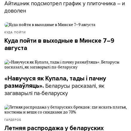
Айтишник подсмотрел график у плиточника – и
доволен
КУДА ПОЙТИ
Куда пойти в выходные в Минске 7–9
августа
«Навучуся як Купала, тады і пачну
Беларусы расказалі, як
размаўляць».
загаварылі па-беларуску
ГАРДЕРОБ
Летняя распродажа у беларуских