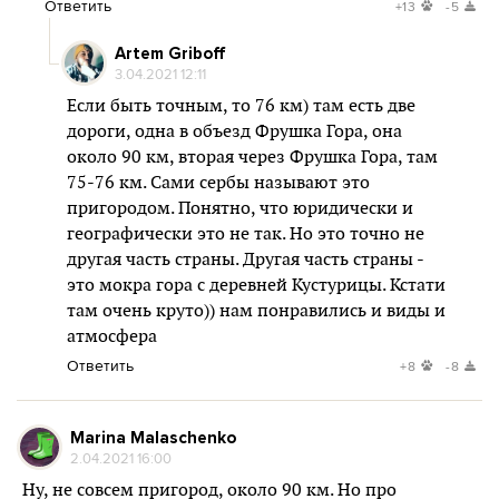
Ответить
+13
-5
Artem Griboff
3.04.2021 12:11
Если быть точным, то 76 км) там есть две
дороги, одна в объезд Фрушка Гора, она
около 90 км, вторая через Фрушка Гора, там
75-76 км. Сами сербы называют это
пригородом. Понятно, что юридически и
географически это не так. Но это точно не
другая часть страны. Другая часть страны -
это мокра гора с деревней Кустурицы. Кстати
там очень круто)) нам понравились и виды и
атмосфера
Ответить
+8
-8
Marina Malaschenko
2.04.2021 16:00
Ну, не совсем пригород, около 90 км. Но про