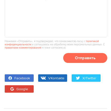
Нажимая «Отправить», я подтверждаю, что ознакомился(‑лась) с
политикой
конфиденциальности
и соглашаюсь на обработку моих персональных данных. С
правилами комментирования
я тоже согласен(‑а).
Отправить
Facebook
VKontakte
X/Twitter
Google