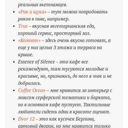
реальных вьетнамцев.
«Рак и щука»
– тут можно попробовать
раков в пиве, например.
True
– вкусная вегетарианская еда,
хороший сервис, просторный зал.
«Компот»
– здесь очень вкусно готовят, а
еще у них целых 3 этажа и терраса на
крыше.
Essence of Silence – это кафе все
рекомендуют, там тусуются молодые и
красивые, но, признаюсь, до него я так и не
добралась.
Coffee Ocean
мне нравится за интерьер с
–
миксом серферской тематики и бархата,
но в основном кафе пустует. Тактильные
любители сидеть одни в красоте оценят.
Dvor 12
– это как кусочек Берлина,
артовый дворик, но мне нравится только