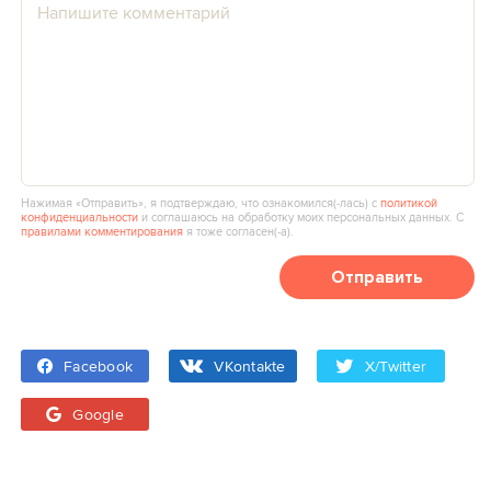
Нажимая «Отправить», я подтверждаю, что ознакомился(‑лась) с
политикой
конфиденциальности
и соглашаюсь на обработку моих персональных данных. С
правилами комментирования
я тоже согласен(‑а).
Отправить
Facebook
VKontakte
X/Twitter
Google