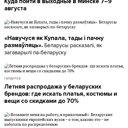
Куда пойти в выходные в Минске 7–9
августа
«Навучуся як Купала, тады і пачну
Беларусы расказалі, як
размаўляць».
загаварылі па-беларуску
ГАРДЕРОБ
Летняя распродажа у беларуских
брендов: где искать платья, костюмы и
вещи со скидками до 70%