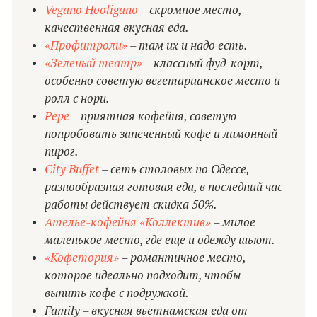
Vegano Hooligano
– скромное место,
качественная вкусная еда.
«Профитроли»
– там их и надо есть.
«Зеленый театр»
– классный фуд-корт,
особенно советую вегетарианское место и
ролл с нори.
Pepe
– приятная кофейня, советую
попробовать запеченный кофе и лимонный
пирог.
City Buffet
– сеть столовых по Одессе,
разнообразная готовая еда, в последний час
работы действует скидка 50%.
Ателье-кофейня «Коллектив»
– милое
маленькое место, где еще и одежду шьют.
«Кофетория»
– романтичное место,
которое идеально подходит, чтобы
выпить кофе с подружкой.
Family – вкусная вьетнамская еда от