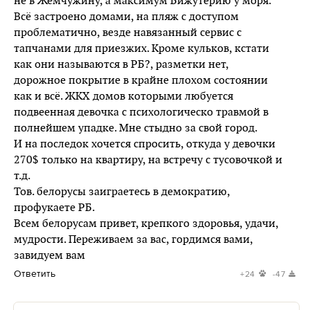
не в Жемчужину, а максимум Бижутерию у моря.
Всё застроено домами, на пляж с доступом
проблематично, везде навязанный сервис с
тапчанами для приезжих. Кроме кульков, кстати
как они называются в РБ?, разметки нет,
дорожное покрытие в крайне плохом состоянии
как и всё. ЖКХ домов которыми любуется
подвеенная девочка с психологическо травмой в
полнейшем упадке. Мне стыдно за свой город.
И на последок хочется спросить, откуда у девочки
270$ только на квартиру, на встречу с тусовочкой и
т.д.
Тов. белорусы заиграетесь в демократию,
профукаете РБ.
Всем белорусам привет, крепкого здоровья, удачи,
мудрости. Переживаем за вас, гордимся вами,
завидуем вам
Ответить
+24
-47