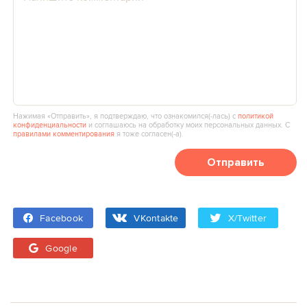
Нажимая «Отправить», я подтверждаю, что ознакомился(‑лась) с
политикой
конфиденциальности
и соглашаюсь на обработку моих персональных данных. С
правилами комментирования
я тоже согласен(‑а).
Отправить
Facebook
VKontakte
X/Twitter
Google