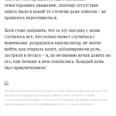
левостороннее движение, поэтому отсутствие
опыта было в какой-то степени даже плюсом – не
пришлось переучиваться.
Хотя стоит добавить, что за эту поездку с нами
случилось все, что только может случиться с
новичками: разрядился аккумулятор, не могли
найти, как открыть капот, заблокировали руль,
застряли в песках – и, по незнанию начав давить на
газ, еще больше в нем закопались. Каждый день
был приключением!
«Перед поездкой я хотела устроить себе этакий цифровой детокс и не
фоткать все подряд на телефон. Вместо этого я взяла с собой
пленочный фотоаппарат и пленку на 36 кадров, поставив перед собой
задачу каждый день фотографировать что-то самое красивое».