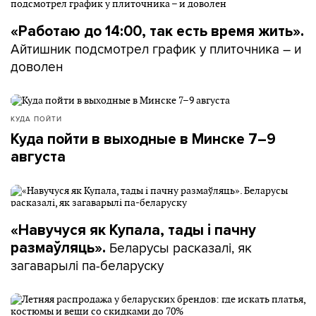
«Работаю до 14:00, так есть время жить».
Айтишник подсмотрел график у плиточника – и
доволен
КУДА ПОЙТИ
Куда пойти в выходные в Минске 7–9
августа
«Навучуся як Купала, тады і пачну
Беларусы расказалі, як
размаўляць».
загаварылі па-беларуску