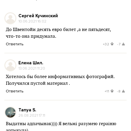
Сергей Кучинский
10.06.2021 16:02
До Швентойи десять евро билет ,а не пятьдесят,
что-то она придумала.
Ответить
+32
-7
Елена Шил.
13.06.2021 11:20
Хотелось бы более информативных фотографий.
Получился пустой материал .
Ответить
+11
-8
Tanya S.
26.08.2021 17:11
Выдатны адпачынак)))) Я вельмі разумею гераіню
артыкула)