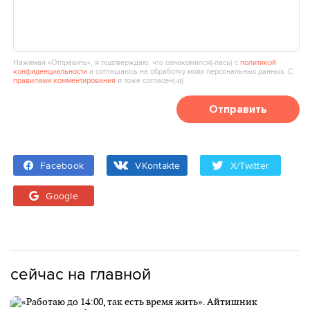
Нажимая «Отправить», я подтверждаю, что ознакомился(‑лась) с
политикой
конфиденциальности
и соглашаюсь на обработку моих персональных данных. С
правилами комментирования
я тоже согласен(‑а).
Отправить
Facebook
VKontakte
X/Twitter
Google
сейчас на главной