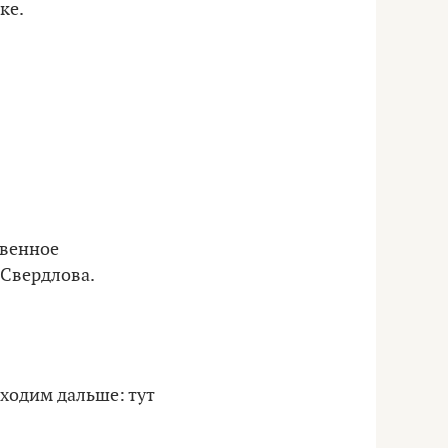
ке.
твенное
 Свердлова.
оходим дальше: тут