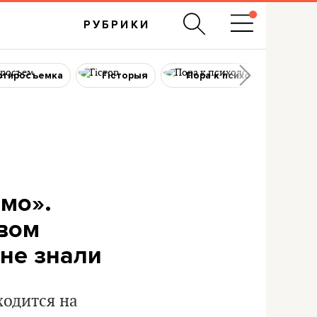
РУБРИКИ
ртиросъемка
Гісторыя
Пора к психологу
мо».
вом
 не знали
одится на