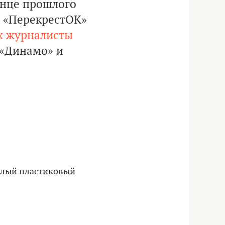
конце прошлого
и «ПерекрестОК»
х журналисты
 «Динамо» и
селый пластиковый