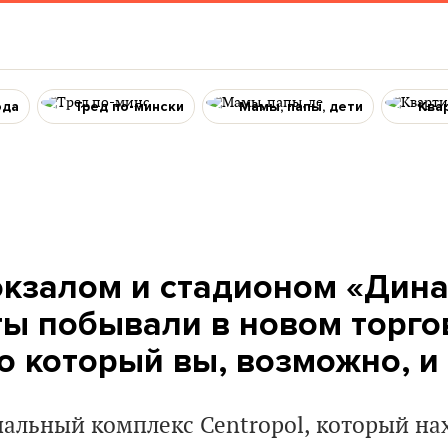
ода
Тред по-мински
Мамы, папы, дети
Ква
окзалом и стадионом «Дина
ы побывали в новом торго
о который вы, возможно, и
льный комплекс Centropol, который нах