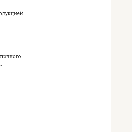
родукцией
ипичного
.