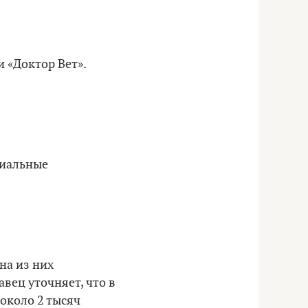
и «Доктор Вет».
циальные
на из них
авец уточняет, что в
около 2 тысяч