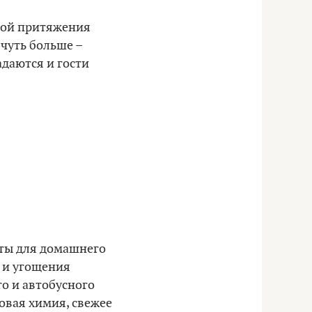
чкой притяжения
 чуть больше –
даются и гости
кты для домашнего
и и угощения
го и автобусного
товая химия, свежее