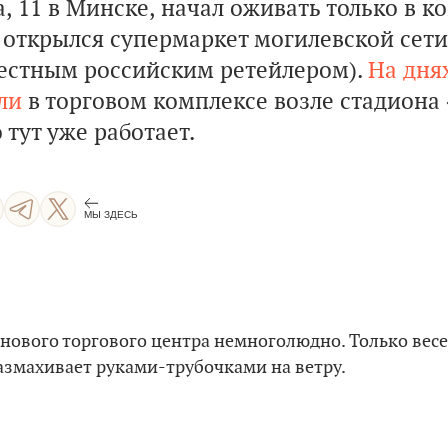
, 11 в Минске, начал оживать только в 
Ц открылся супермаркет могилевской сет
звестным российским ретейлером).
На дня
ли
в торговом комплексе возле стадиона
 тут уже работает.
МЫ ЗДЕСЬ
 нового торгового центра немноголюдно. Только ве
азмахивает руками-трубочками на ветру.