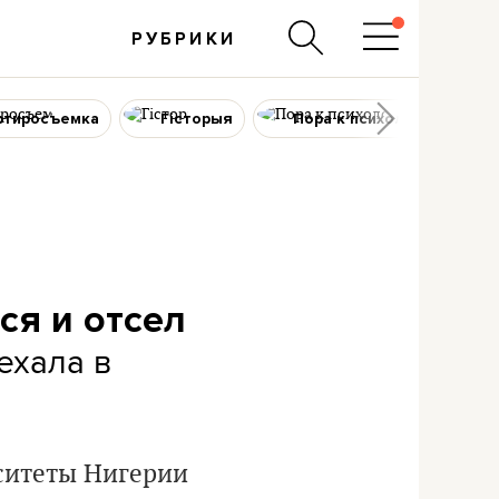
РУБРИКИ
ртиросъемка
Гісторыя
Пора к психологу
ся и отсел
ехала в
рситеты Нигерии