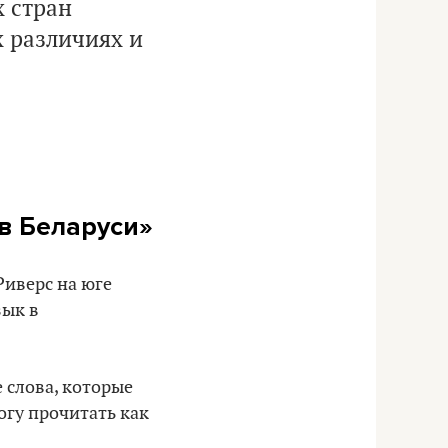
х стран
х различиях и
 в Беларуси»
Риверс на юге
зык в
е слова, которые
огу прочитать как