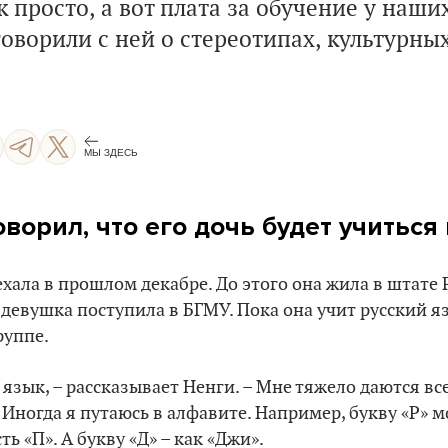
к просто, а вот плата за обучение у наши
оворили с ней о стереотипах, культурны
МЫ ЗДЕСЬ
ворил, что его дочь будет учиться
хала в прошлом декабре. До этого она жила в штате 
 девушка поступила в БГМУ. Пока она учит русский я
руппе.
 язык, – рассказывает Ненги. – Мне тяжело даются вс
Иногда я путаюсь в алфавите. Например, букву «Р» м
ть «П». А букву «Д» – как «Джи».