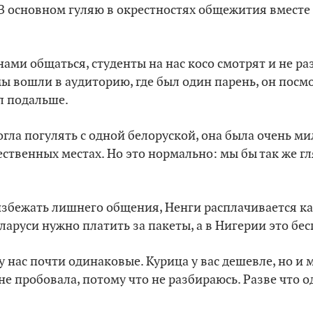
 В основном гуляю в окрестностях общежития вместе
нами общаться, студенты на нас косо смотрят и не р
мы вошли в аудиторию, где был один парень, он посмо
л подальше.
гла погулять с одной белоруской, она была очень мил
ественных местах. Но это нормально: мы бы так же г
избежать лишнего общения, Ненги расплачивается ка
ларуси нужно платить за пакеты, а в Нигерии это бес
у нас почти одинаковые. Курица у вас дешевле, но и 
не пробовала, потому что не разбираюсь. Разве что 