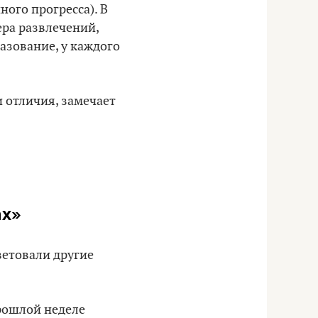
ого прогресса). В
ра развлечений,
разование, у каждого
и отличия, замечает
ах»
ветовали другие
прошлой неделе