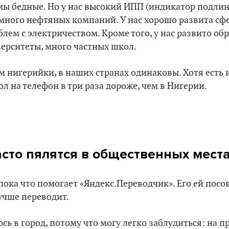
мы бедные. Но у нас высокий ИПП (индикатор подлинн
много нефтяных компаний. У нас хорошо развита сфе
блем с электричеством. Кроме того, у нас развито об
верситеты, много частных школ.
ам нигерийки, в наших странах одинаковы. Хотя есть 
ол на телефон в три раза дороже, чем в Нигерии.
часто пялятся в общественных мест
ока что помогает «Яндекс.Переводчик». Его ей посо
учше переводит.
юсь в город, потому что могу легко заблудиться: на 