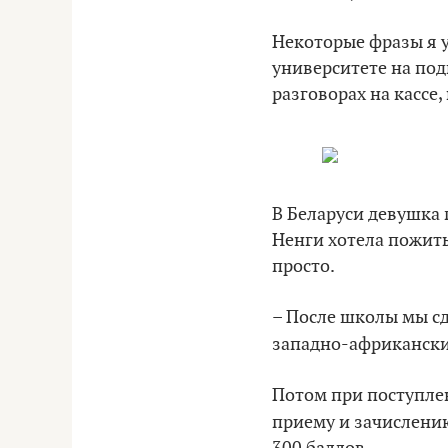
Некоторые фразы я у
университете на под
разговорах на кассе
В Беларуси девушка 
Ненги хотела пожить
просто.
– После школы мы с
западно-африкански
Потом при поступле
приему и зачислению