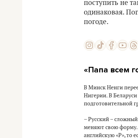
поступить не та
одинаковая. Пог
погоде.
«Папа всем го
В Минск Ненги перее
Нигерии. В Беларуси
подготовительной г
– Русский – сложный
меняют свою форму. 
английскую «Р», то ес