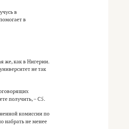
учусь в
 помогает в
я же, как в Нигерии.
университет не так
логоворящих
те получить, – C5.
иненной комиссии по
о набрать не менее