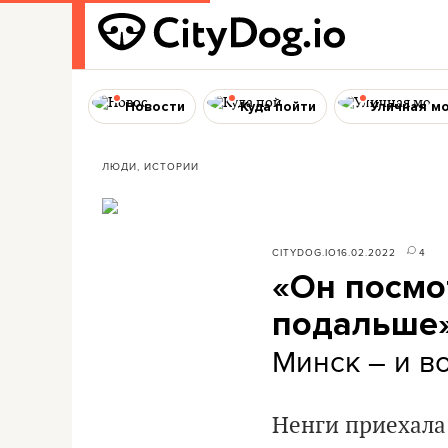
Новости
Куда пойти
Уличная м
ЛЮДИ, ИСТОРИИ
CITYDOG.IO
16.02.2022
4
«Он посмот
подальше
Минск – и во
Ненги приехала