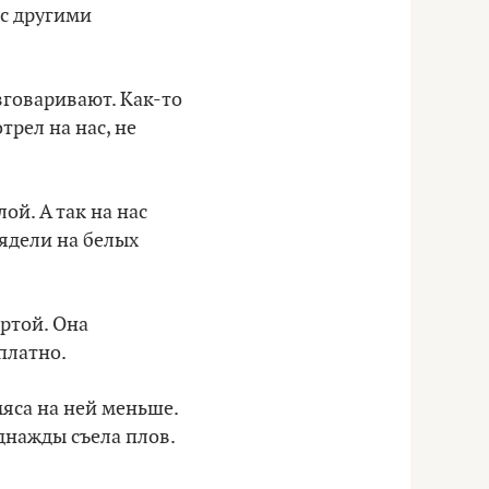
 с другими
азговаривают. Как-то
трел на нас, не
ой. А так на нас
лядели на белых
ртой. Она
платно.
мяса на ней меньше.
однажды съела плов.