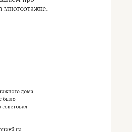
в многоэтажке.
тажного дома
е было
р советовал
уацией на