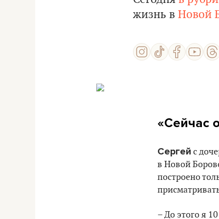
жизнь в
Новой 
«Сейчас 
Сергей
с доч
в Новой Боров
построено тол
присматривать
– До этого я 1