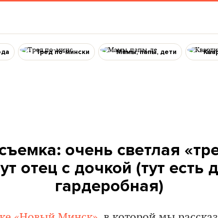
ода
Тред по-мински
Мамы, папы, дети
Ква
съемка: очень светлая «тре
ут отец с дочкой (тут есть 
гардеробная)
ике «Новый Минск»
, в которой мы расска