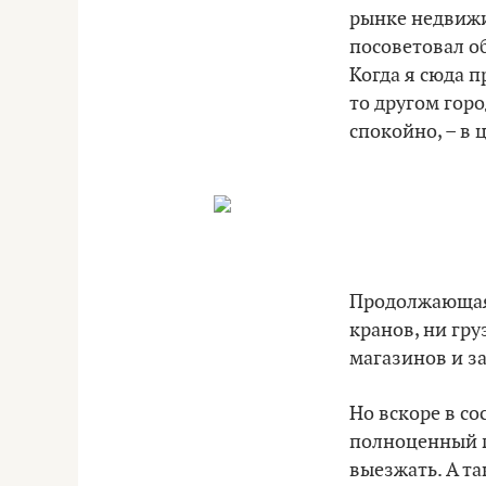
рынке недвижи
посоветовал о
Когда я сюда п
то другом горо
спокойно, – в 
Продолжающаяс
кранов, ни гр
магазинов и з
Но вскоре в со
полноценный п
выезжать. А та