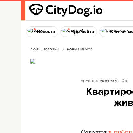
Новости
Куда пойти
Уличная м
ЛЮДИ, ИСТОРИИ
НОВЫЙ МИНСК
CITYDOG.IO
26.03.2020
8
Квартиро
жив
Сегодня
в рубр