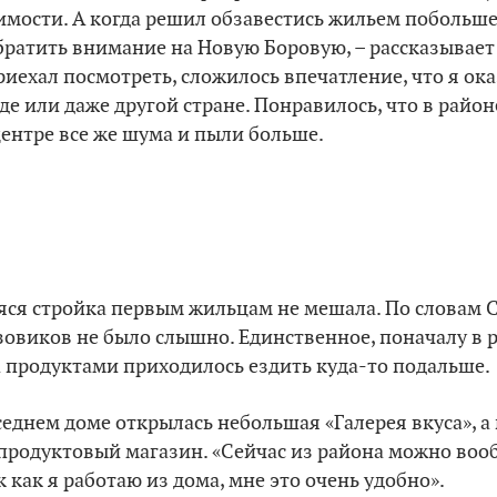
мости. А когда решил обзавестись жильем побольше
братить внимание на Новую Боровую, – рассказывает 
риехал посмотреть, сложилось впечатление, что я ока
де или даже другой стране. Понравилось, что в район
центре все же шума и пыли больше.
я стройка первым жильцам не мешала. По словам С
узовиков не было слышно. Единственное, поначалу в 
а продуктами приходилось ездить куда-то подальше.
седнем доме открылась небольшая «Галерея вкуса», а
родуктовый магазин. «Сейчас из района можно воо
к как я работаю из дома, мне это очень удобно».