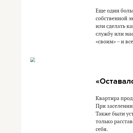
Еще один боль
собственной э
или сделать к
службу или ма
«своим» – и вс
«Оставало
Квартира прод
При заселении 
Также были уст
только расста
себя.