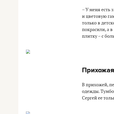
– У меня есть 
и цветовую га
только в детск
покрасили, а 
плитку – с бол
Прихожа
В прихожей, п
одежды. Тумбоч
Сергей ее толь