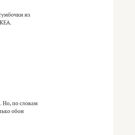
тумбочки из
IKEA.
 Но, по словам
лько обои