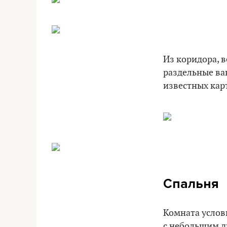
Из коридора, 
раздельные ва
известных кар
Спальня
Комната условн
с небольшим д