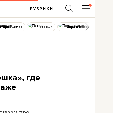
РУБРИКИ
ртиросъемка
Гісторыя
Пора к психологу
шка», где
даже
зываем про