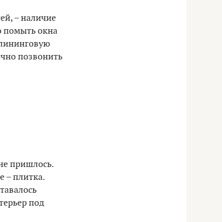
ей, – наличие
о помыть окна
клининговую
очно позвонить
не пришлось.
е – плитка.
ставалось
терьер под