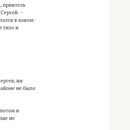
, приятель
Сергей. –
зался в каком-
е тихо и
ергея, ни
районе не было
 потом и
бще не