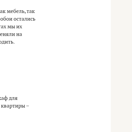
ак мебель, так
 обои остались
тах мы их
меняли на
одить.
каф для
 квартиры –