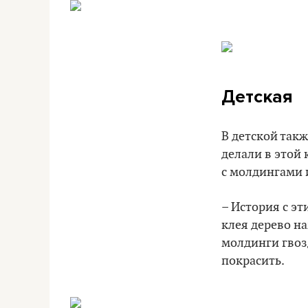
Детская
В детской такж
делали в этой 
с молдингами 
– История с эт
клея дерево н
молдинги гвозд
покрасить.