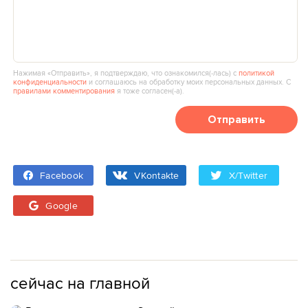
Нажимая «Отправить», я подтверждаю, что ознакомился(‑лась) с
политикой
конфиденциальности
и соглашаюсь на обработку моих персональных данных. С
правилами комментирования
я тоже согласен(‑а).
Отправить
Facebook
VKontakte
X/Twitter
Google
сейчас на главной