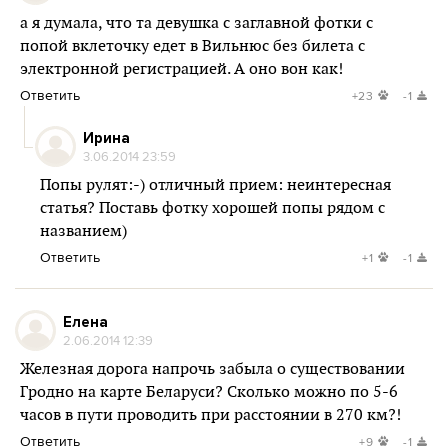
а я думала, что та девушка с заглавной фотки с
попой вклеточку едет в Вильнюс без билета с
электронной регистрацией. А оно вон как!
Ответить
+23
-1
Ирина
3.06.2014 23:59
Попы рулят:-) отличный прием: неинтересная
статья? Поставь фотку хорошей попы рядом с
названием)
Ответить
+1
-1
Елена
2.06.2014 12:39
Железная дорога напрочь забыла о существовании
Гродно на карте Беларуси? Сколько можно по 5-6
часов в пути проводить при расстоянии в 270 км?!
Ответить
+9
-1