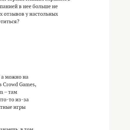
мпанией в нее больше не
х отзывов у настольных
отиться?
 а можно на
 в Crowd Games,
m – там
что-то из-за
етные игры
 знаешь, в том