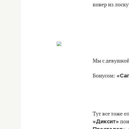
ковер из лоску
Мы с девушкой
«Саг
Бонусом:
Тут все тоже 
«Диксит»
пои