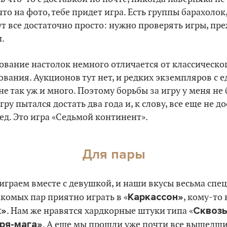
что на фото, тебе придет игра. Есть группы барахолок,
т все достаточно просто: нужно проверять игры, пр
.
вание настолок немного отличается от классическо
вания. Аукционов тут нет, и редких экземпляров с
е так уж и много. Поэтому борьбы за игру у меня не
гру пытался достать два года и, к слову, все еще не до
ед. Это игра «Седьмой континент».
Для пары
играем вместе с девушкой, и наши вкусы весьма спе
Каркассон»
комых пар приятно играть в «
, кому-то 
х»
Сквозь
. Нам же нравятся хардкорные штуки типа «
ря-мага»
. А еще мы прошли уже почти все вышедш