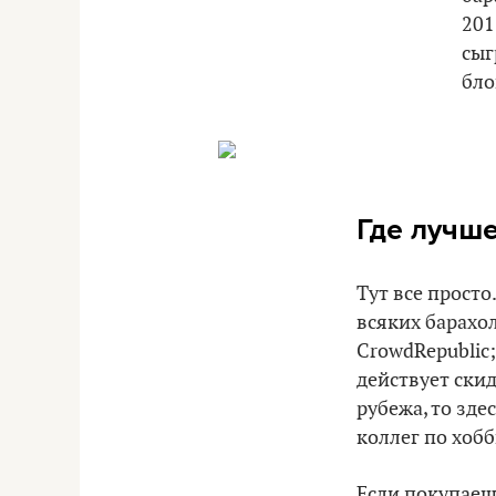
201
сыг
бло
Где лучше
Тут все просто
всяких барахол
CrowdRepublic;
действует скид
рубежа, то зде
коллег по хобб
Если покупаешь