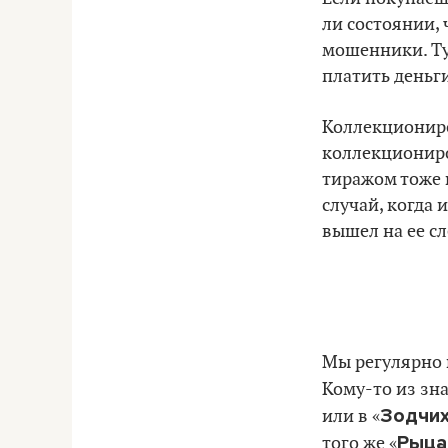
ли состоянии, 
мошенники. Ту
платить деньги
Коллекциониро
коллекциониро
тиражом тоже н
случай, когда и
вышел на ее сл
Мы регулярно 
Кому-то из зна
Зодчи
или в «
Рыца
того же «