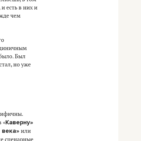
 и есть в них и
ежде чем
го
 единичным
 было. Был
стал, но уже
цифичны.
Каверну»
в «
 века»
или
ие сценарные