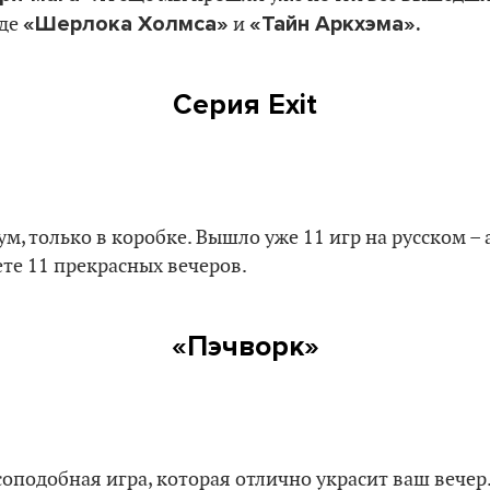
«Шерлока Холмса»
«Тайн Аркхэма».
оде
и
Серия Exit
ум, только в коробке. Вышло уже 11 игр на русском – а
ете 11 прекрасных вечеров.
«Пэчворк»
соподобная игра, которая отлично украсит ваш вечер