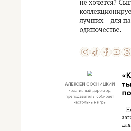
не хочется? Сы
коллекционируе
лучших – для па
одиночестве.
«К
ты
АЛЕКСЕЙ СОСНИЦКИЙ
креативный директор,
по
преподаватель, собирает
настольные игры
– Н
заг
для