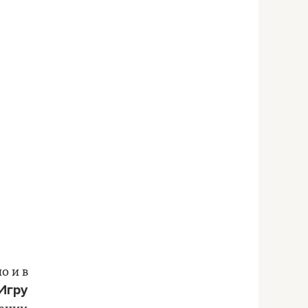
о и в
Игру