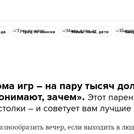
ода
Тред по-мински
Мамы, папы, дети
Ква
ма игр – на пару тысяч до
Этот парен
онимают, зачем».
столки – и советует вам лучшие
разнообразить вечер, если выходить в лю