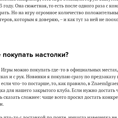
3 году. Она сюжетная, то есть после одного раза с ко
рать. Но на игру огромное количество положительны
геров, которым я доверяю, – и как тут за ней не поох
 покупать настолки?
. Игры можно покупать где-то в официальных местах,
ках и с рук. Новинки я покупаю сразу по предзаказу
 если что-то постарше, то, как правило, в ZnaemIgrae
ка для нашего закрытого клуба. Если нужно достать 
сь сказать сложнее: чаще всего просил достать конкр
и.
 что-то с доставкой по почте, никогда наверняка не