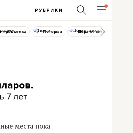
РУБРИКИ
ртиросъемка
Гісторыя
Пора к психологу
лларов.
ь 7 лет
дные места пока