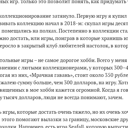
ных игр. Только это позволит понять, как придумать 
коллекционирование затянуло. Первую игру я купил 
вивать коллекцию начал в 2018-м: скупал игры десят
 помещались на полках. Постепенно в коллекции ста
жно достать, или игры, поиграв в которые хранишь и
еросло в закрытый клуб любителей настолок, в котор
тольные игры – не самое дорогое хобби. Всего у меня 
внении с лютыми коллекционерами, у которых 300–40
огая из них, «Мрачная гавань», стоит около 350 руб
тжалею сумму больше, чем 300 долларов, на игру. Хот
вященных в мое хобби кажется огромной. Когда я гов
у тысяч долларов, люди не всегда понимают, зачем.
ь игры, которые достать очень тяжело, но их очень хо
 этого помогают вылазки за границу, московские др
ахолки. Например, есть игра Seafall, которую выпус