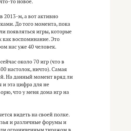
что-то новое.
в 2013-м, а вот активно
ками. До того момента, пока
ли появляться игры, которые
х как воспоминание. Это
ом нас уже 40 человек.
сейчас около 70 игр (что в
0 настолок, ничто). Самая
лей. На данный момент вряд ли
я и эта цифра для не
орю, что у меня дома игр на
чется видеть на своей полке.
узья и различные форумы и
тили ограниченным тиражом в