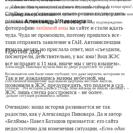
2 дня положило шикарный асфальт от заезда во двор до конца арки! 
История
ее решению. Наш проект показал это в действии».
CityDog на собственном опыте решил подтвердить
пришел ответ, аналогичный прошлому – они нашли яму (и это на нов
постоянного юзера «БелЯмы»
рассказ Александра. Мы разместили
Александра Пивовара
починили. Парадокс!»
.
минчанина
тому подтверждение.
фотографию
любимой ямы
на сайте и стали ждать
чуда. Чуда не произошло, поэтому пришлось все-
таки отправить заявление в ГАИ. Автоинспекция
думала месяц, но прислала ответ, мол «съездили,
Против дыр
посмотрели, действительно, у вас яма! Ваш ЖЭС
всё исправит к 11 мая, иначе мы с него взыщем».
Александра Пивовара мучили ямы во дворе родителей: по улице
Космонавтов они были такие глубокие, что даже кирпичи, которыми по
Так и не дождавшись манны небесной, мы
собственной инициативе заделывали щербины местные жители,
позвонили в ЖЭС предупредить, что подаем в суд.
утопали.
Эта история длилась 2 года, пока жильцы не нашли «БелЯму»
–
ЖЭС лишь слегка расстроился – не более.
дальше ситуация развивалась забавно.
Очевидно: наша история развивается не так
радостно, как у Александра Пивовара. Да и автор
«БелЯмы» Павел Баташов признается: его сайта
«Есть один
недостаточно для изменения ситуации.