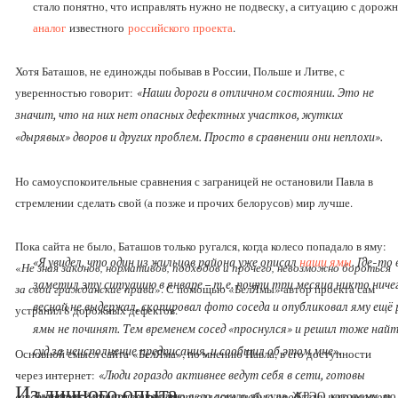
стало понятно, что исправлять нужно не подвеску, а ситуацию с доро
аналог
известного
российского проекта
.
Хотя Баташов, не единожды побывав в России, Польше и Литве, с
уверенностью говорит:
«Наши дороги в отличном состоянии. Это не
значит, что на них нет опасных дефектных участков, жутких
«дырявых» дворов и других проблем. Просто в сравнении они неплохи».
Но самоуспокоительные сравнения с заграницей не остановили Павла в
стремлении сделать свой (а позже и прочих белорусов) мир лучше.
Пока сайта не было, Баташов только ругался, когда колесо попадало в яму:
«Я увидел, что один из жильцов района уже описал
наши ямы
. Где-то
«
Не зная законов, нормативов, подходов и прочего, невозможно бороться
заметил эту ситуацию в январе – т.е. почти три месяца никто ничег
за свои гражданские права
». С помощью «БелЯмы» автор проекта сам
весной не выдержал, скопировал фото соседа и опубликовал яму ещё
устранил 8 дорожных дефектов.
ямы не починят. Тем временем сосед «проснулся» и решил тоже найти
суд за неисполнение предписания, и сообщил об этом мне».
Основной смысл сайта
«БелЯма»
, по мнению Павла, в его доступности
через интернет:
«Люди гораздо активнее ведут себя в сети, готовы
Из личного опыта
Дальше всё просто: как только дело дошло до суда, ЖРЭО, которому, п
отстаивать свои права, придают огласке любую проблему и помогают