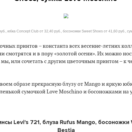
уб., юбка Concept Club от 32,40 руб., босоножки Sweet Shoes от 41,60 руб., су
очных принтов – константа всех весенне-летних кол
 смотрятся и в пору «золотой осени». Их можно но
 мы, или сочетать с другим цветочным принтом – к ч
воем образе прекрасную блузу от Mango и яркую юбку
ленькой сумочкой Love Moschino и босоножками на 
инсы Levi's 721, блуза Rufus Mango, босоножки
Bestia