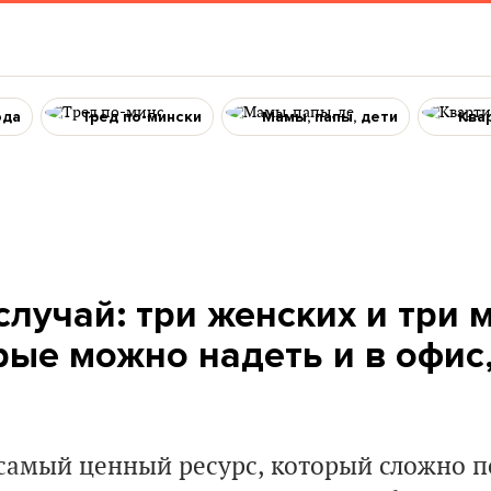
ода
Тред по-мински
Мамы, папы, дети
Ква
случай: три женских и три 
рые можно надеть и в офис,
 самый ценный ресурс, который сложно п