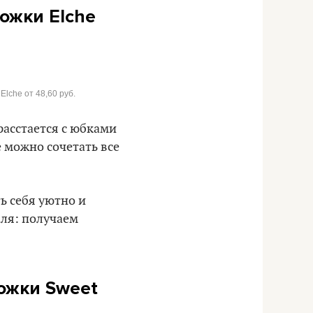
ножки Elche
Elche от 48,60 руб.
расстается с юбками
е можно сочетать все
ь себя уютно и
аля: получаем
ожки
Sweet