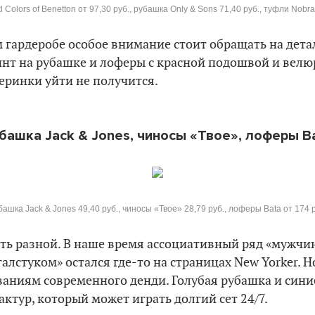
 Colors of Benetton от 97,30 руб., рубашка Only & Sons 71,40 руб., туфли Nobra
 гардеробе особое внимание стоит обращать на детал
инт на рубашке и лоферы с красной подошвой и велю
еринки уйти не получится.
башка Jack & Jones, чиносы «Твое», лоферы B
башка Jack & Jones 49,40 руб., чиносы «Твое» 28,79 руб., лоферы Bata от 174 р
ть разной. В наше время ассоциативный ряд «мужчина
галстуком» остался где-то на страницах New Yorker. 
ваниям современного денди. Голубая рубашка и сини
актур, который может играть долгий сет 24/7.