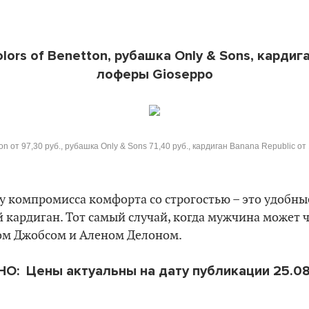
ors of Benetton, рубашка Only & Sons, кардига
лоферы Gioseppo
on от 97,30 руб., рубашка Only & Sons 71,40 руб., кардиган Banana Republic о
у компромисса комфорта со строгостью – это удобны
кардиган. Тот самый случай, когда мужчина может ч
м Джобсом и Аленом Делоном.
О: Цены актуальны на дату публикации 25.08