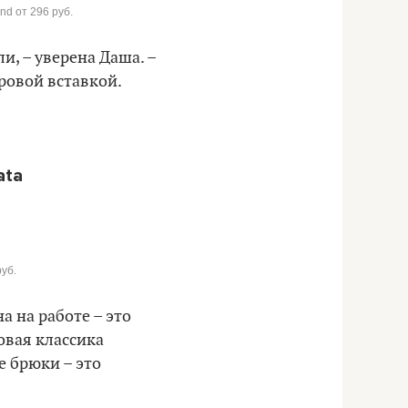
nd от 296 руб.
и, – уверена Даша. –
ровой вставкой.
ata
уб.
 на работе – это
Новая классика
е брюки – это