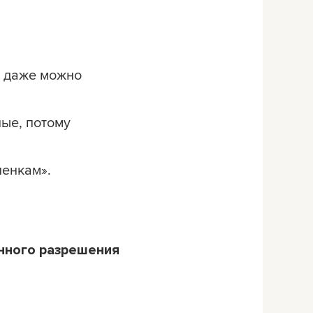
м даже можно
ные, потому
ленкам».
нного разрешения