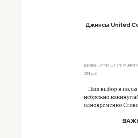
Джинсы United Col
Джинсы United Colors of Benett
204 руб.
– Наш выбор в польз
небрежно накинутый 
одновременно Стиво
ВАЖН