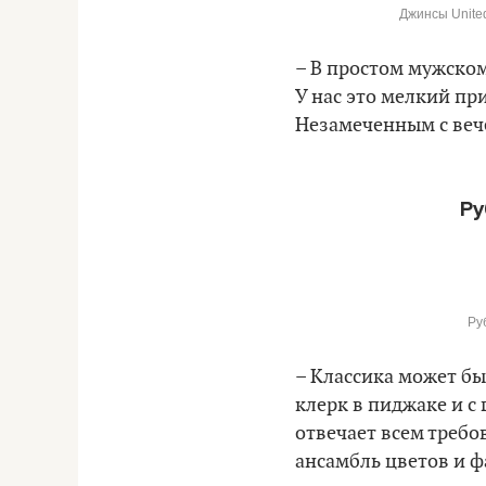
Джинсы United
– В простом мужском
У нас это мелкий пр
Незамеченным с веч
Ру
Ру
– Классика может бы
клерк в пиджаке и с 
отвечает всем требо
ансамбль цветов и ф