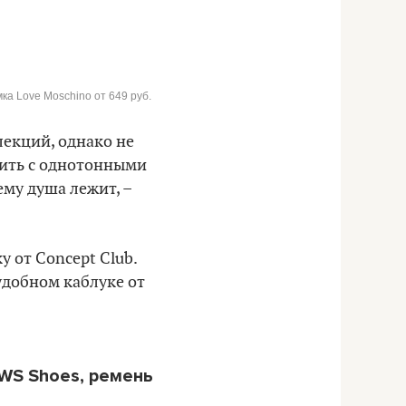
мка Love Moschino от 649 руб.
лекций, однако не
сить с однотонными
ему душа лежит, –
 от Concept Club.
удобном каблуке от
 WS Shoes, ремень