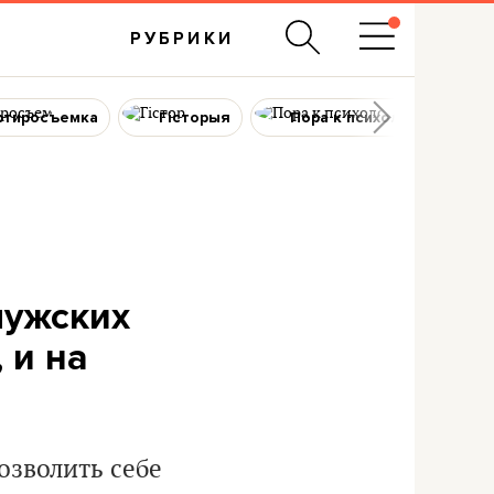
РУБРИКИ
ртиросъемка
Гісторыя
Пора к психологу
мужских
 и на
озволить себе