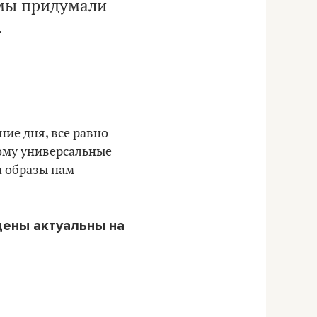
 мы придумали
.
ие дня, все равно
ому универсальные
и образы нам
 цены актуальны на