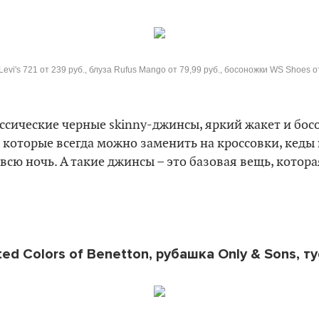
Levi's 721 от 239 руб., блуза Rufus Mango от 79,99 руб., босоножки WS Shoes от
лассические черные skinny-джинсы, яркий жакет и бо
 которые всегда можно заменить на кроссовки, кеды 
 всю ночь. А такие джинсы – это базовая вещь, котор
ed Colors of Benetton, рубашка Only & Sons, т