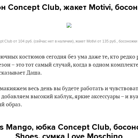
 Concept Club, жакет Motivi, босо
 Club от 104 руб. (сейчас нет в наличии), жакет Motivi от 135 руб., босоножки 
рючных костюмов сегодня без ума даже те, кто редко 
зон – это тот самый случай, когда в одном комплект
сказывает Даша.
 макияжем весь день вы будете работать и чувствоват
добавляем высокий каблук, яркие аксессуары – и ву
й образ.
s Mango,
юбка
Concept Club,
босон
Shoes,
сумка
Love Moschino