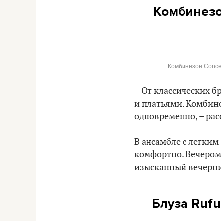
Комбинезон
Комбинезон Concept
– От классических б
и платьями. Комбине
одновременно, – рас
В ансамбле с легким
комфортно. Вечером 
изысканный вечерни
Блуза
Rufu