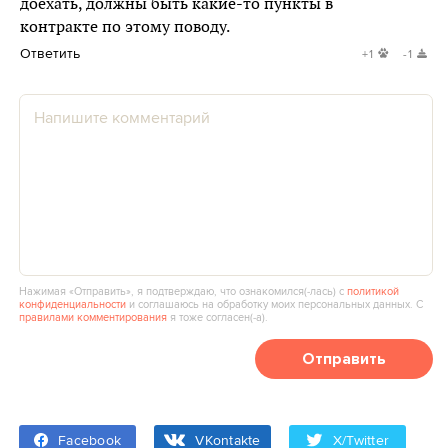
доехать, должны быть какие-то пункты в
контракте по этому поводу.
Ответить
+1
-1
Нажимая «Отправить», я подтверждаю, что ознакомился(‑лась) с
политикой
конфиденциальности
и соглашаюсь на обработку моих персональных данных. С
правилами комментирования
я тоже согласен(‑а).
Отправить
Facebook
VKontakte
X/Twitter