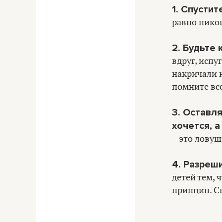
1. Спусти
равно никог
2. Будьте 
вдруг, испу
накричали н
помните все
3. Оставля
хочется, а
– это ловуш
4. Разреш
детей тем, 
принцип. С