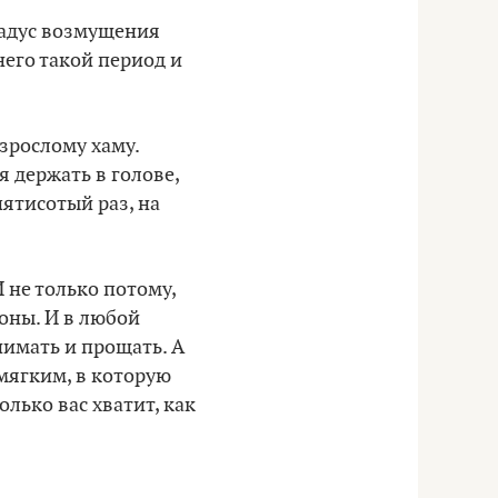
градус возмущения
него такой период и
взрослому хаму.
я держать в голове,
пятисотый раз, на
И не только потому,
роны. И в любой
имать и прощать. А
 мягким, в которую
олько вас хватит, как