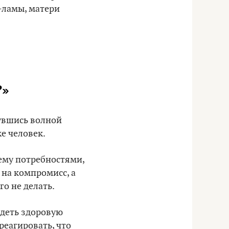
-ламы, матери
?»
нувшись волной
же человек.
ему потребностями,
 на компромисс, а
го не делать.
идеть здоровую
реагировать, что