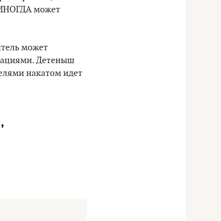
 ИНОГДА может
итель может
вациями. Детеныш
телями накатом идет
,