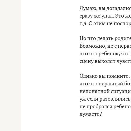
Думаю, вы догадались
сразу же упал. Это ж
т.д. С этим не поспо
Но что делать родит
Возможно, не с перво
что это ребенок, что
сцену выходят чувст
Однако вы помните, ч
что это неравный бо
непонятной ситуаци
уж если разозлились
не пробрался ребенок
думаете?