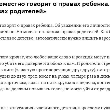
еместно говорят о правах ребенка.
вах родителей»
говорят о правах ребенка. Об уважении его личности,
авильно. Но молчат о таких же правах родителей. Как
астливое детство, автоматически нужно лишить взро
тюга кричат, что любое ваше слово и реакция могут 
но убить его доверие и любовь к вам. И родители стр
книги (зачастую противоречащие друг другу), смот
дью до двух, трех, носят на руках, четыре раза в ден
о карточкам, возят на пять кружков в неделю, конт
да не должны повышать голос, не могут уйти от раз
 все эти условия счастливого детства, взрослому нуж