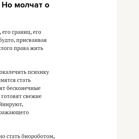
 Но молчат о
 его границ, его
 будто, присваивая
слого права жить
покалечить психику
емятся стать
рят бесконечные
ь готовят свежие
ейнируют,
дражающего
но стать биороботом,