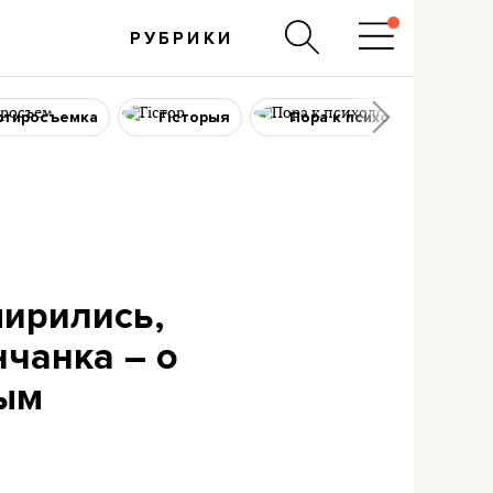
РУБРИКИ
ртиросъемка
Гісторыя
Пора к психологу
мирились,
нчанка – о
ным