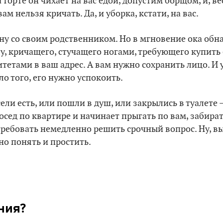
торте он чихает на вас едой, допустим борщом, и, ве
вам нельзя кричать. Да, и уборка, кстати, на вас.
ну со своим родственником. Но в мгновение ока обн
, кричащего, стучащего ногами, требующего купить е
тетами в ваш адрес. А вам нужно сохранить лицо. И у
ло того, его нужно успокоить.
сели есть, или пошли в душ, или закрылись в туалете –
осед по квартире и начинает прыгать по вам, забират
требовать немедленно решить срочный вопрос. Ну, вы
но понять и простить.
ния?