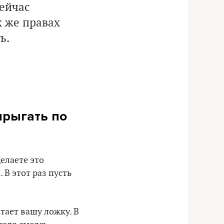
ейчас
х же правах
ь.
прыгать по
елаете это
 В этот раз пусть
тает вашу ложку. В