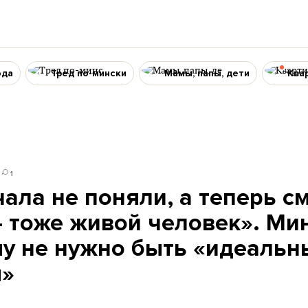
ода
Тред по-мински
Мамы, папы, дети
Ква
1
ала не поняли, а теперь с
– тоже живой человек». Ми
му не нужно быть «идеаль
м»