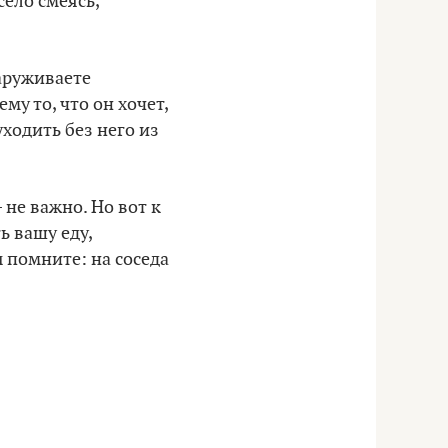
село смеясь,
аруживаете
му то, что он хочет,
ходить без него из
 не важно. Но вот к
ь вашу еду,
 помните: на соседа