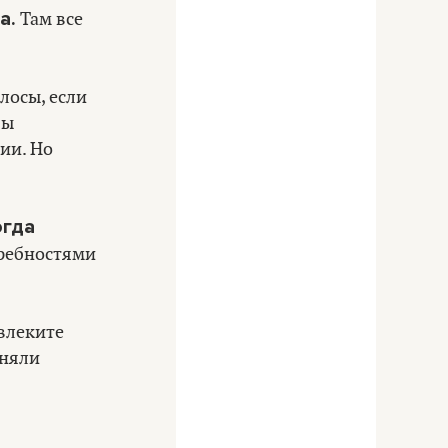
а.
Там все
олосы, если
вы
ии. Но
огда
ребностями
влеките
оняли