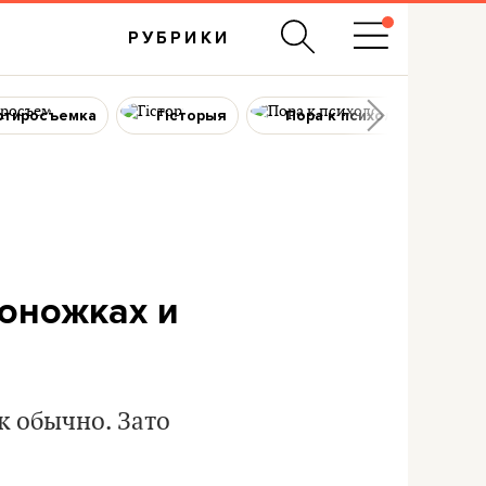
РУБРИКИ
ртиросъемка
Гісторыя
Пора к психологу
соножках и
к обычно. Зато