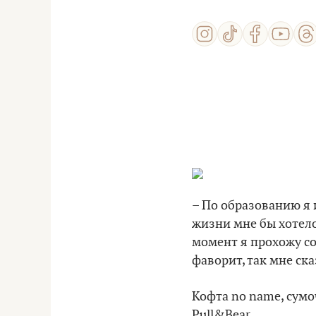
– По образованию я и
жизни мне бы хотело
момент я прохожу со
фаворит, так мне ска
Кофта no name, сумо
Pull&Bear.