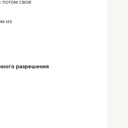
а потом свое
ом из
нного разрешения