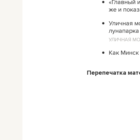
«Главный и
же и пока
Уличная мо
лунапарка
УЛИЧНАЯ М
Как Минск 
Перепечатка ма