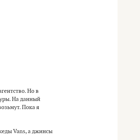
агентство. Но в
туры. На данный
возьмут. Пока я
кеды Vans, а джинсы