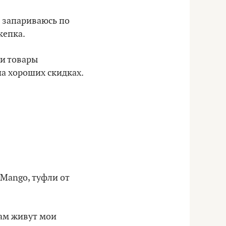
е запариваюсь по
кепка.
ти товары
на хороших скидках.
 Mango, туфли от
ам живут мои