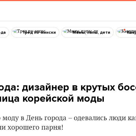
ода
Тред по-мински
Мамы, папы, дети
Ква
ода: дизайнер в крутых бо
ица корейской моды
моду в День города – одевались люди ка
ли хорошего парня!