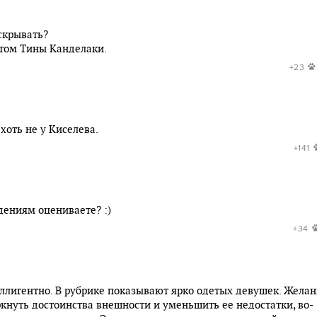
 скрывать?
стом Тины Канделаки.
+23
 хоть не у Киселева.
+141
дениям оцениваете? :)
+34
еллигентно. В рубрике показывают ярко одетых девушек. Жела
кнуть достоинства внешности и уменьшить ее недостатки, во-