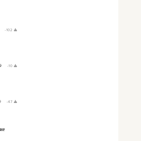
-102
-10
-47
ние