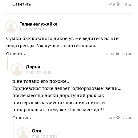
Ответить
+19
-6
Геликналужайке
6.08.2017 17:54
Сумки бычковского дикое уг. Не ведитесь на эти
недотренды. Уж лучше галантея какая.
Ответить
+206
-21
Дарья
7.08.2017 11:49
и не только его похоже..
Гордиевская тоже делает "одноразовые" вещи...
после месяца носки дорогущий рюкзак
протерся весь в местах касания спины и
поцарапался к тому же. После месяца!!!
Ответить
+42
-6
Оля
7.08.2017 11:51