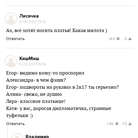
Лисичка
6.08.2017 19:12
Ах, все хотят носить платья! Какая милота )
Ответить
+63
-5
КишМиш
6.08.2017 19:14
Егор- видимо кому-то проспорил
Александра- в чем фэшн?
Егор- подвороты на рукавах в 2к17 ты серьезно?
Алина- свежо, не душно
Лера- классное платьице!
Катя- у вас, дорогая дипломатичка, странные
туфельки :)
Ответить
+45
-72
Владимир