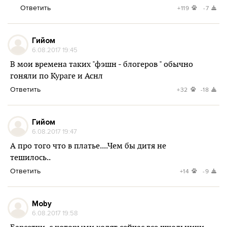
Ответить
+119
-7
Гийом
6.08.2017 19:45
В мои времена таких "фэшн - блогеров " обычно
гоняли по Кураге и Аснл
Ответить
+32
-18
Гийом
6.08.2017 19:47
А про того что в платье....Чем бы дитя не
тешилось..
Ответить
+14
-9
Moby
6.08.2017 19:58