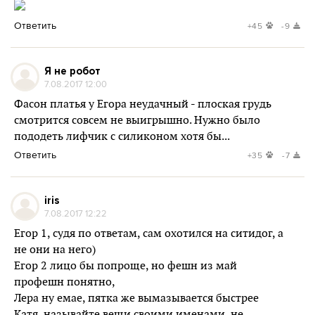
Ответить
+45
-9
Я не робот
7.08.2017 12:00
Фасон платья у Егора неудачный - плоская грудь
смотрится совсем не выигрышно. Нужно было
пододеть лифчик с силиконом хотя бы...
Ответить
+35
-7
iris
7.08.2017 12:22
Егор 1, судя по ответам, сам охотился на ситидог, а
не они на него)
Егор 2 лицо бы попроще, но фешн из май
профешн понятно,
Лера ну емае, пятка же вымазывается быстрее
Катя, называйте вещи своими именами, не