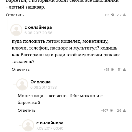
Барсетки, с которыми ходят сейчас все школьники
- лютый зашквар.
Ответить
+83
-17
с онлайнера
6.08.2017 20:56
куда положить летом кошелек, монетницу,
ключи, телефон, паспорт и мультитул? ходишь
как Вассерман или ради этой мелочевки рюкзак
таскаешь?
Ответить
+31
-51
Ололоша
6.08.2017 21:38
Монетница ... все ясно. Тебе можно и с
барсеткой
Ответить
+107
-26
с онлайнера
7.08.2017 00:40