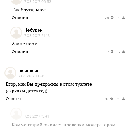
7.08.2017 06:53
Так брутальнее.
Ответить
+29
-6
Чебурек
7.08.2017 21:43
А мне норм
Ответить
+7
-7
пыщпыщ
7.08.2017 10:08
Егор, как Вы прекрасны в этом туалете
(сарказм детектед)
Ответить
+18
-10
7.08.2017 13:41
Комментарий ожидает проверки модератором.