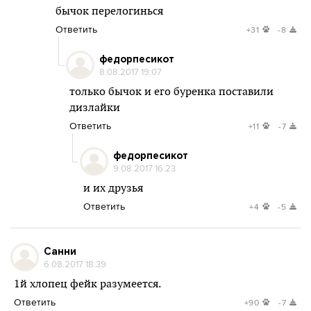
бычок перелогинься
Ответить
+31
-8
федорпесикот
8.08.2017 19:07
только бычок и его буренка поставили
дизлайки
Ответить
+11
-7
федорпесикот
9.08.2017 16:23
и их друзья
Ответить
+4
-5
Санни
6.08.2017 18:39
1й хлопец фейк разумеется.
Ответить
+90
-7