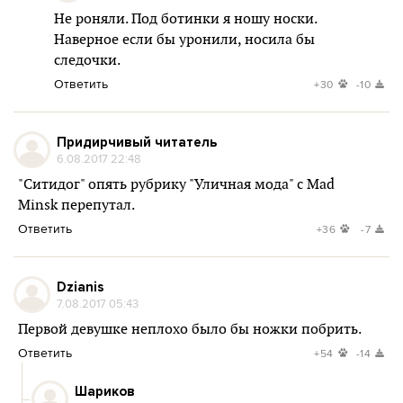
Не роняли. Под ботинки я ношу носки.
Наверное если бы уронили, носила бы
следочки.
Ответить
+30
-10
Придирчивый читатель
6.08.2017 22:48
"Ситидог" опять рубрику "Уличная мода" с Mad
Minsk перепутал.
Ответить
+36
-7
Dzianis
7.08.2017 05:43
Первой девушке неплохо было бы ножки побрить.
Ответить
+54
-14
Шариков