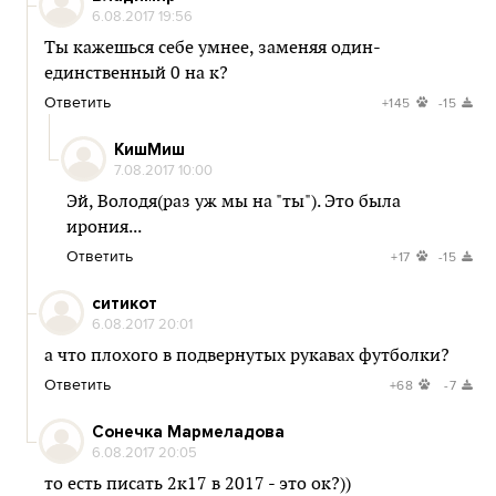
6.08.2017 19:56
Ты кажешься себе умнее, заменяя один-
единственный 0 на к?
Ответить
+145
-15
КишМиш
7.08.2017 10:00
Эй, Володя(раз уж мы на "ты"). Это была
ирония...
Ответить
+17
-15
ситикот
6.08.2017 20:01
а что плохого в подвернутых рукавах футболки?
Ответить
+68
-7
Сонечка Мармеладова
6.08.2017 20:05
то есть писать 2к17 в 2017 - это ок?))