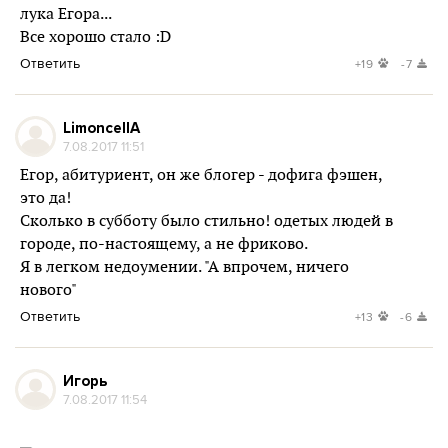
лука Егора...
Все хорошо стало :D
Ответить
+19
-7
LimoncellA
7.08.2017 11:51
Егор, абитуриент, он же блогер - дофига фэшен,
это да!
Сколько в субботу было стильно! одетых людей в
городе, по-настоящему, а не фриково.
Я в легком недоумении. "А впрочем, ничего
нового"
Ответить
+13
-6
Игорь
7.08.2017 11:54