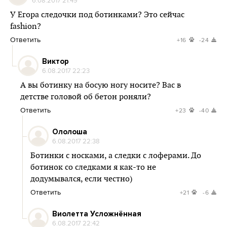
6.08.2017 21:49
У Егора следочки под ботинками? Это cейчас
fashion?
Ответить
+16
-24
Виктор
6.08.2017 22:23
А вы ботинку на босую ногу носите? Вас в
детстве головой об бетон роняли?
Ответить
+23
-40
Ололоша
6.08.2017 22:38
Ботинки с носками, а следки с лоферами. До
ботинок со следками я как-то не
додумывался, если честно)
Ответить
+21
-6
Виолетта Усложнённая
6.08.2017 22:42