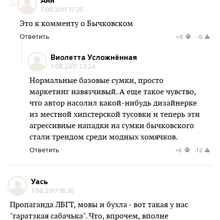
Анн
7.08.2017 17:35
Это к комменту о Бычковском
Ответить
+6
-6
Виолетта Усложнённая
7.08.2017 23:24
Нормальные базовые сумки, просто
маркетинг навязчивый. А еще такое чувство,
что автор насолил какой-нибудь дизайнерке
из местной хипстерской тусовки и теперь эти
агрессивные нападки на сумки бычковского
стали трендом среди модных хомячков.
Ответить
+6
-12
Уась
7.08.2017 18:30
Пропаганда ЛБГТ, мовы и бухла - вот такая у нас
"гаратзкая сабачька". Что, впрочем, вполне