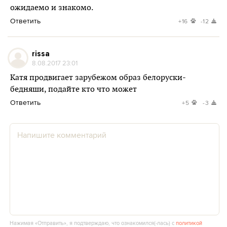
ожидаемо и знакомо.
Ответить
+16
-12
rissa
8.08.2017 23:01
Катя продвигает зарубежом образ белоруски-
бедняши, подайте кто что может
Ответить
+5
-3
Нажимая «Отправить», я подтверждаю, что ознакомился(‑лась) с
политикой