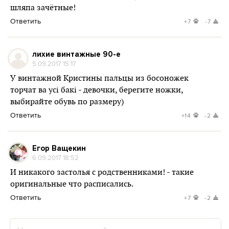
шляпа зачётные!
Ответить
+7
-7
лихие винтажные 90-е
5.09.2017 15:17
У винтажной Кристины пальцы из босоножек
торчат ва усі бакі - девочки, берегите ножки,
выбирайте обувь по размеру)
Ответить
+14
-2
Егор Ващекин
6.09.2017 18:52
И никакого застолья с родственниками! - такие
оригинальные что расписались.
Ответить
+7
-2