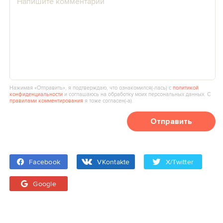
Нажимая «Отправить», я подтверждаю, что ознакомился(‑лась) с
политикой
конфиденциальности
и соглашаюсь на обработку моих персональных данных. С
правилами комментирования
я тоже согласен(‑а).
Отправить
Facebook
VKontakte
X/Twitter
Google