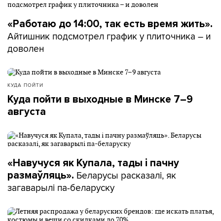
«Работаю до 14:00, так есть время жить».
Айтишник подсмотрел график у плиточника – и
доволен
КУДА ПОЙТИ
Куда пойти в выходные в Минске 7–9
августа
«Навучуся як Купала, тады і пачну
Беларусы расказалі, як
размаўляць».
загаварылі па-беларуску