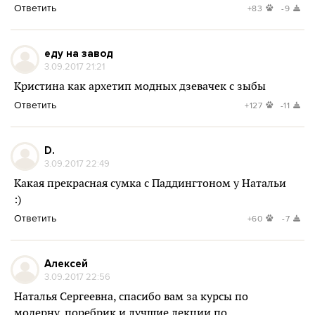
Ответить
+83
-9
еду на завод
3.09.2017 21:21
Кристина как архетип модных дзевачек с зыбы
Ответить
+127
-11
D.
3.09.2017 22:49
Какая прекрасная сумка с Паддингтоном у Натальи
:)
Ответить
+60
-7
Алексей
3.09.2017 22:56
Наталья Сергеевна, спасибо вам за курсы по
модерну, поребрик и лучшие лекции по