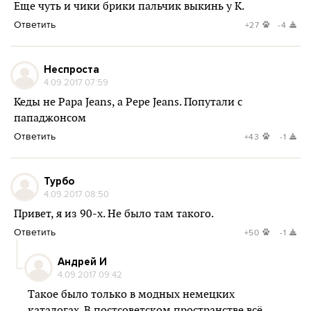
Еще чуть и чики брики пальчик выкинь у К.
Ответить
+27
-4
Неспроста
4.09.2017 07:59
Кеды не Papa Jeans, а Pepe Jeans. Попутали с
пападжонсом
Ответить
+43
-1
Турбо
4.09.2017 08:50
Привет, я из 90-х. Не было там такого.
Ответить
+50
-1
Андрей И
4.09.2017 09:42
Такое было только в модных немецких
каталогах. В постсоветском пространстве всё