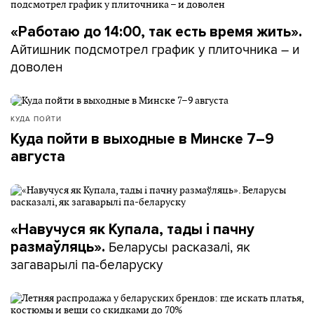
«Работаю до 14:00, так есть время жить».
Айтишник подсмотрел график у плиточника – и
доволен
КУДА ПОЙТИ
Куда пойти в выходные в Минске 7–9
августа
«Навучуся як Купала, тады і пачну
Беларусы расказалі, як
размаўляць».
загаварылі па-беларуску