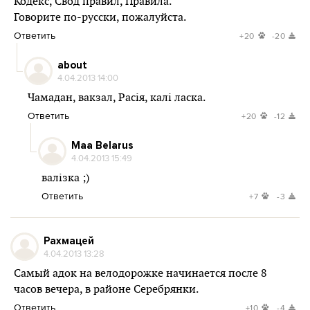
Кодекс, Свод правил, Правила.
Говорите по-русски, пожалуйста.
Ответить
+20
-20
about
4.04.2013 14:00
Чамадан, вакзал, Расія, калі ласка.
Ответить
+20
-12
Maa Belarus
4.04.2013 15:49
валізка ;)
Ответить
+7
-3
Рахмацей
4.04.2013 13:28
Самый адок на велодорожке начинается после 8
часов вечера, в районе Серебрянки.
Ответить
+10
-4