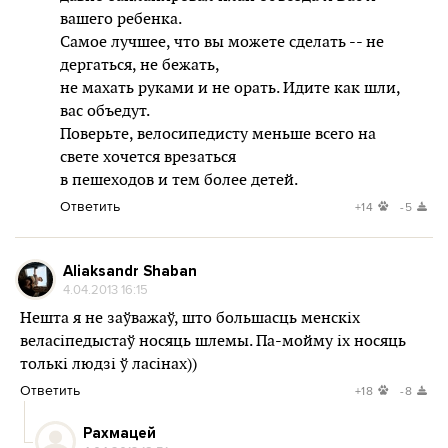
вашего ребенка.
Самое лучшее, что вы можете сделать -- не
дергаться, не бежать,
не махать руками и не орать. Идите как шли,
вас объедут.
Поверьте, велосипедисту меньше всего на
свете хочется врезаться
в пешеходов и тем более детей.
Ответить
+14
-5
Aliaksandr Shaban
4.04.2013 16:15
Нешта я не заўважаў, што большасць менскіх
веласіпедыстаў носяць шлемы. Па-мойму іх носяць
толькі людзі ў ласінах))
Ответить
+18
-8
Рахмацей