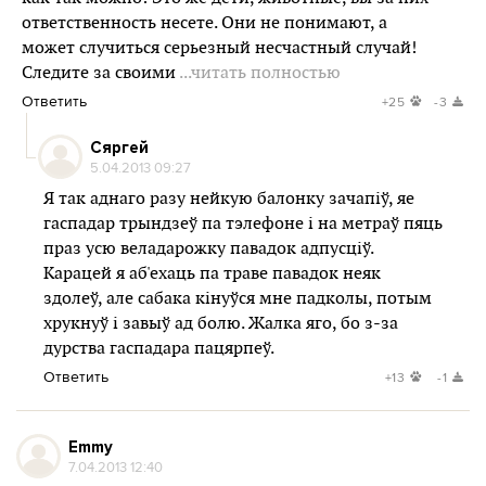
ответственность несете. Они не понимают, а
может случиться серьезный несчастный случай!
Следите за своими
...читать полностью
Ответить
+25
-3
Сяргей
5.04.2013 09:27
Я так аднаго разу нейкую балонку зачапіў, яе
гаспадар трындзеў па тэлефоне і на метраў пяць
праз усю веладарожку павадок адпусціў.
Карацей я аб'ехаць па траве павадок неяк
здолеў, але сабака кінуўся мне падколы, потым
хрукнуў і завыў ад болю. Жалка яго, бо з-за
дурства гаспадара пацярпеў.
Ответить
+13
-1
Emmy
7.04.2013 12:40