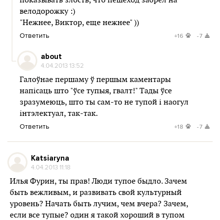
показывать злость, что пешеход забрел на
велодорожку :)
"Нежнее, Виктор, еще нежнее" ))
Ответить
+16
-7
about
4.04.2013 13:52
Галоўнае першаму ў першым каментары
напісаць што "ўсе тупыя, гвалт!" Тады ўсе
зразумеюць, што ты сам-то не тупой і наогул
інтэлектуал, так-так.
Ответить
+18
-7
Katsiaryna
4.04.2013 11:18
Илья Фурин, ты прав! Люди тупое быдло. Зачем
быть вежливым, и развивать свой культурный
уровень? Начать быть лучим, чем вчера? Зачем,
если все тупые? один я такой хороший в тупом