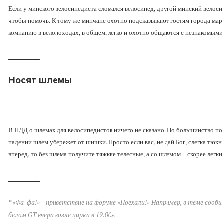
Если у минского велосипедиста сломался велосипед, другой минский велосип
чтобы помочь. К тому же минчане охотно подсказывают гостям города ма
компанию в велопоходах, в общем, легко и охотно общаются с незнакомым
_________
Носят шлемы
В ПДД о шлемах для велосипедистов ничего не сказано. Но большинство пон
падении шлем убережет от шишки. Просто если вас, не дай Бог, слегка тюк
вперед, то без шлема получите тяжкие телесные, а со шлемом – скорее легк
_________
* «Фа-фа!» – приветствие на форуме «Поехали!» Например, в теме сооб
белом GT вчера возле цирка в 19.00».