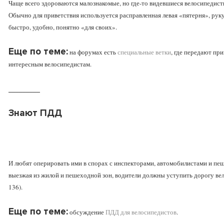
Чаще всего здороваются малознакомые, но где-то видевшиеся велосипедисты
Обычно для приветствия используется расправленная левая «пятерня», руку
быстро, удобно, понятно «для своих».
Еще по теме:
на форумах есть
специальные ветки
, где передают пр
интересным велосипедистам.
_________
Знают ПДД
И любят оперировать ими в спорах с инспекторами, автомобилистами и пеше
выезжая из жилой и пешеходной зон, водители должны уступить дорогу вело
136).
Еще по теме:
обсуждение
ПДД для велосипедистов
.