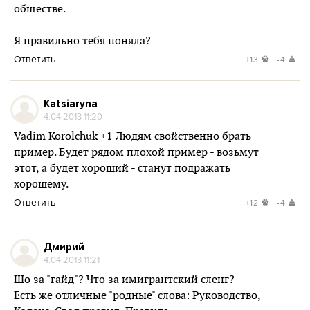
обществе.
Я правильно тебя поняла?
Ответить
+13
-4
Katsiaryna
4.04.2013 11:20
Vadim Korolchuk +1 Людям свойственно брать
пример. Будет рядом плохой пример - возьмут
этот, а будет хороший - станут подражать
хорошему.
Ответить
+12
-4
Дмирий
4.04.2013 11:21
Шо за "гайд"? Что за имигрантский сленг?
Есть же отличные "родные" слова: Руководство,