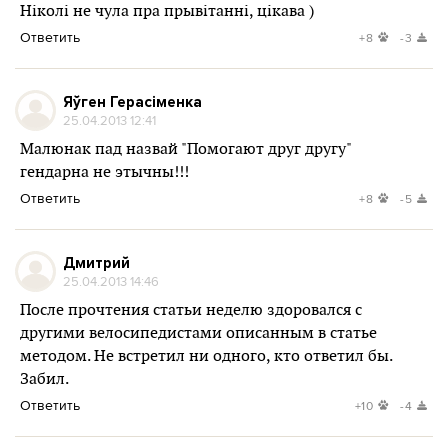
Ніколі не чула пра прывітанні, цікава )
Ответить
+8
-3
Яўген Герасіменка
25.04.2013 12:41
Малюнак пад назвай "Помогают друг другу"
гендарна не этычны!!!
Ответить
+8
-5
Дмитрий
25.04.2013 14:46
После прочтения статьи неделю здоровался с
другими велосипедистами описанным в статье
методом. Не встретил ни одного, кто ответил бы.
Забил.
Ответить
+10
-4