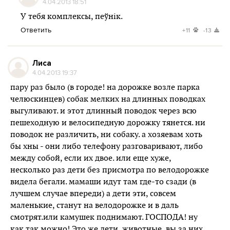
4.04.2013 18:51
У тебя комплексы, пеўнік.
Ответить
+11
-13
Лиса
4.04.2013 19:37
пару раз было (в городе! на дорожке возле парка
челюскинцев) собак мелких на длинных поводках
выгуливают. и этот длинный поводок через всю
пешеходную и велосипедную дорожку тянется. ни
поводок не различить, ни собаку. а хозяевам хоть
бы хны - они либо телефону разговаривают, либо
между собой, если их двое. или еще хуже,
несколько раз дети без присмотра по велодорожке
видела бегали. мамаши идут там где-то сзади (в
лучшем случае впереди) а дети эти, совсем
маленькие, станут на велодорожке и в даль
смотрят.или камушек поднимают. ГОСПОДА! ну
как так можно! Это же дети, животные, вы за них