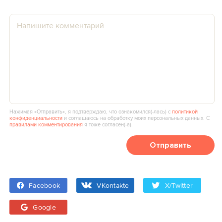
Нажимая «Отправить», я подтверждаю, что ознакомился(‑лась) с
политикой
конфиденциальности
и соглашаюсь на обработку моих персональных данных. С
правилами комментирования
я тоже согласен(‑а).
Отправить
Facebook
VKontakte
X/Twitter
Google