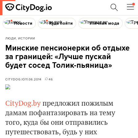
Новости
Куда пойти
Уличная мода
ЛЮДИ, ИСТОРИИ
Минские пенсионерки об отдыхе
за границей: «Лучше пускай
будет сосед Толик-пьяница»
CITYDOG.IO
11.06.2014
46
CityDog.by
предложил пожилым
дамам пофантазировать на тему
того, куда бы они отправились
путешествовать, будь у них