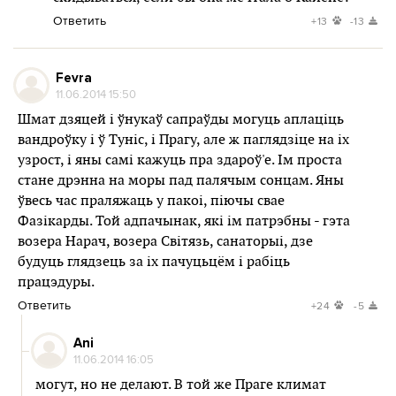
Ответить
+13
-13
Fevra
11.06.2014 15:50
Шмат дзяцей і ўнукаў сапраўды могуць аплаціць
вандроўку і ў Туніс, і Прагу, але ж паглядзіце на іх
узрост, і яны самі кажуць пра здароў'е. Ім проста
стане дрэнна на моры пад палячым сонцам. Яны
ўвесь час праляжаць у пакоі, піючы свае
Фазікарды. Той адпачынак, які ім патрэбны - гэта
возера Нарач, возера Світязь, санаторыі, дзе
будуць глядзець за іх пачуцьцём і рабіць
працэдуры.
Ответить
+24
-5
Ani
11.06.2014 16:05
могут, но не делают. В той же Праге климат