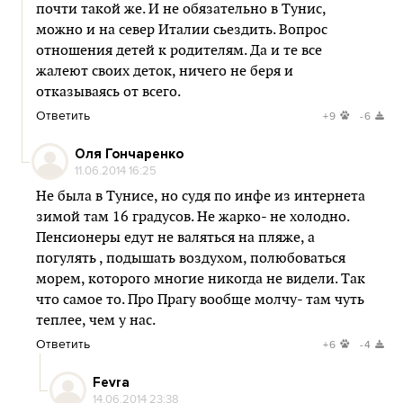
почти такой же. И не обязательно в Тунис,
можно и на север Италии сьездить. Вопрос
отношения детей к родителям. Да и те все
жалеют своих деток, ничего не беря и
отказываясь от всего.
Ответить
+9
-6
Оля Гончаренко
11.06.2014 16:25
Не была в Тунисе, но судя по инфе из интернета
зимой там 16 градусов. Не жарко- не холодно.
Пенсионеры едут не валяться на пляже, а
погулять , подышать воздухом, полюбоваться
морем, которого многие никогда не видели. Так
что самое то. Про Прагу вообще молчу- там чуть
теплее, чем у нас.
Ответить
+6
-4
Fevra
14.06.2014 23:38