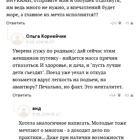
ВНУКАМИ, отправьте мам и бабушек отдохнуть,
им ведь много не нужно, а впечатлений будет
море, а главное их мечта исполнится!!!
Ответить
+20
-11
Ольга Корнейчик
11.06.2014 16:07
Уверена (сужу по родным): дай сейчас этим
женщинам путевку - найдется масса причин
отказаться. И здоровье, и дача, и "пусть лучше
дети съездят". Поезд уже уехал и откуда
возьмется вдруг легкость на подъем, на
авантюру? Печально, но факт. Это менталитет.
Ответить
+54
-10
анд
11.06.2014 16:27
Хотела аналогичное написать. Молодые тоже
мечтают о многом - а доходит дело по
практики... Даже при наличии возможности