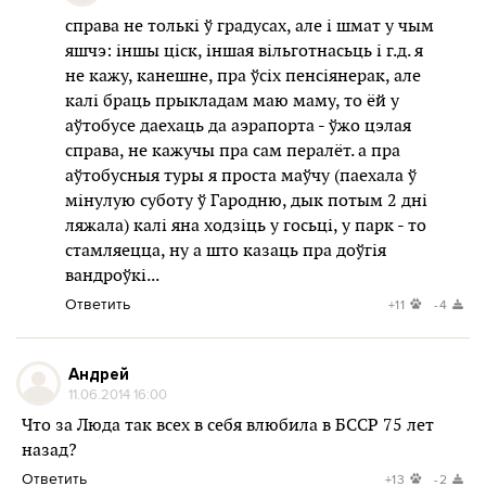
справа не толькі ў градусах, але і шмат у чым
яшчэ: іншы ціск, іншая вільготнасьць і г.д. я
не кажу, канешне, пра ўсіх пенсіянерак, але
калі браць прыкладам маю маму, то ёй у
аўтобусе даехаць да аэрапорта - ўжо цэлая
справа, не кажучы пра сам пералёт. а пра
аўтобусныя туры я проста маўчу (паехала ў
мінулую суботу ў Гародню, дык потым 2 дні
ляжала) калі яна ходзіць у госьці, у парк - то
стамляецца, ну а што казаць пра доўгія
вандроўкі...
Ответить
+11
-4
Андрей
11.06.2014 16:00
Что за Люда так всех в себя влюбила в БССР 75 лет
назад?
Ответить
+13
-2