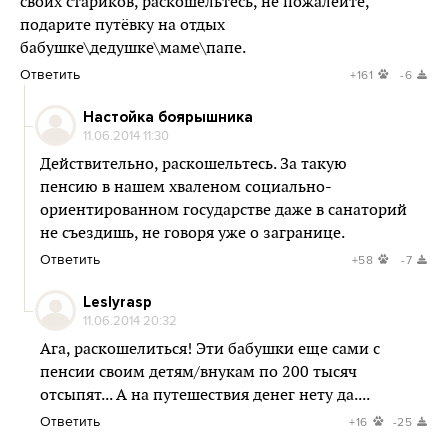
своих стариков, раскошельтесь, не пожалейте,
подарите путёвку на отдых
бабушке\дедушке\маме\папе.
Ответить
+161
-6
Настойка боярышника
11.06.2014 11:30
Действительно, раскошельтесь. За такую
пенсию в нашем хваленом социально-
ориентированном государстве даже в санаторий
не съездишь, не говоря уже о загранице.
Ответить
+58
-7
Leslyrasp
11.06.2014 20:32
Ага, раскошелиться! Эти бабушки еще сами с
пенсии своим детям/внукам по 200 тысяч
отсыпят... А на путешествия денег нету да....
Ответить
+16
-25