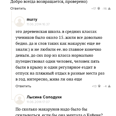
Добро всегда возвращается, проверено)
Ответить
+17
-16
murrу
11.06.2014 16:37
это деревенская школа. в средних классах
учеников было около 15. жили все довольно
бедно. да и слов таких как макарунс еще не
знали:) и не любили ее. но главное конечно
деньги. до сих пор из класса нормально
путешествовал один человек, человек пять
были в крыму и один регулярное ездит в
отпуск на пляжный отдых в разные места раз
в год. интересно, жива ли она еще
Ответить
+13
-4
Лысина Солодухи
11.06.2014 17:07
По сколько макарунов надо было бы
скидываться, если бы она мечтала о Кайене?