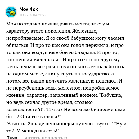
Novi4ok
11.06.2014 11:53
Можно только позавидовать менталитету и
характеру этого поколения. Железные,
непробиваемые. Я со своей бабушкой могу часами
общаться. И про то как она голод пережила, и про
то как она воздушные бои наблюдала. И про то,
что пенсия маленькая... И про то что по другому
жить нельзя, все равно нужно всю жизнь работать
на одном месте, спину гнуть на государство, а
потом все равно получать маленькую пенсию... И
не переубедишь ведь, железное, непробиваемое
мнение, характер, закаленный войной. "Бабушка,
но ведь сейчас другое время, столько
возможностей!". "И что? Не всем же бизнесменами
быть! Они все ворюги!"
"А вот на Западе пенсионеры путешествуют..." "Ну и
то?! У меня дача есть!".
Дача -
...читать полностью