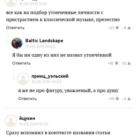
15.09.2014 13:51
все как на подбор утонченные личности с
пристрастием к классической музыке, прелестно
Ответить
+21
-4
Baltic Landskape
15.09.2014 20:02
Я бы ни одну из них не назвал утончённой
Ответить
+10
-12
принц_уэльский
16.09.2014 09:02
я же не про фигуру, уважаемый, а про душу
Ответить
+15
-2
йцукен
15.09.2014 15:02
Сразу вспомнил в контексте названия статьи