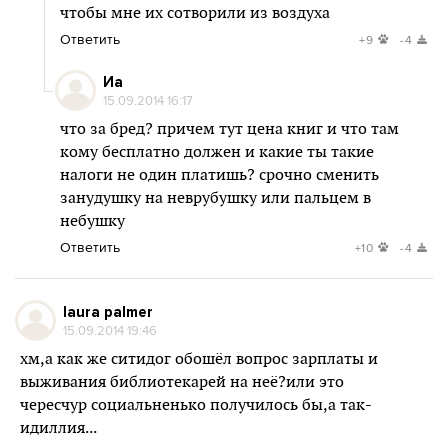
чтобы мне их сотворили из воздуха
Ответить
+9
-4
Иа
15.09.2014 16:17
что за бред? причем тут цена книг и что там
кому бесплатно должен и какие ты такие
налоги не один платишь? срочно сменить
занудушку на неврубушку или пальцем в
небушку
Ответить
+10
-4
laura palmer
15.09.2014 19:46
хм,а как же ситидог обошёл вопрос зарплаты и
выживания библиотекарей на неё?или это
чересчур социальненько получилось бы,а так-
идиллия...