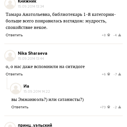
Книжник
15.09.2014 13:34
Тамара Анатольевна, библиотекарь 1-й категории-
больше всего понравилась взглядом: мудрость,
спокойствие некое.
Ответить
+8
-4
Nika Sharaeva
15.09.2014 13:44
о, о нас даже вспомнили на ситидоге
Ответить
+6
-7
Иа
15.09.2014 14:22
вы Эмманюэль?) или сатанисты?)
Ответить
+73
-2
принц_уэльский