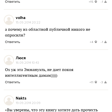
Ответить
+15
-1
volha
15.09.2014 20:22
а почему из областной публичной никого не
опросили?
Ответить
+4
-1
Люся
16.09.2014 10:43
Ох уж эта Эммануэль, не дает покоя
интеллигентным дамам)))))
Ответить
+11
-3
Nakts
19.09.2014 20:09
«Вы уверены, что эту книгу хотите дать прочесть