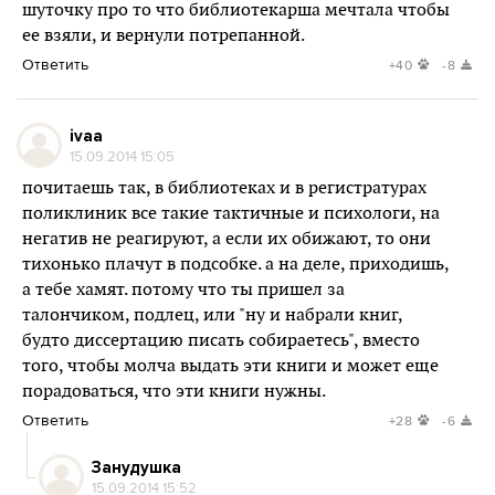
шуточку про то что библиотекарша мечтала чтобы
ее взяли, и вернули потрепанной.
Ответить
+40
-8
ivaa
15.09.2014 15:05
почитаешь так, в библиотеках и в регистратурах
поликлиник все такие тактичные и психологи, на
негатив не реагируют, а если их обижают, то они
тихонько плачут в подсобке. а на деле, приходишь,
а тебе хамят. потому что ты пришел за
талончиком, подлец, или "ну и набрали книг,
будто диссертацию писать собираетесь", вместо
того, чтобы молча выдать эти книги и может еще
порадоваться, что эти книги нужны.
Ответить
+28
-6
Занудушка
15.09.2014 15:52