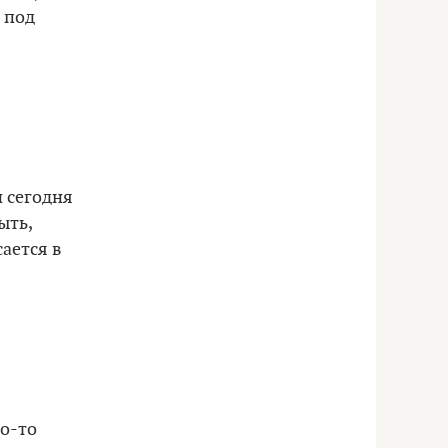
 под
и сегодня
ыть,
сается в
го-то