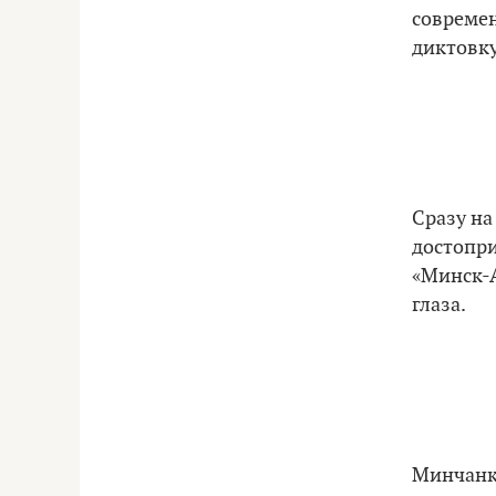
современ
диктовку
Сразу на
достопри
«
Минск-
глаза.
Минчанко