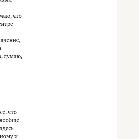
маю, что
ентре
начение,
а
, думаю,
се, что
 вообще
 здесь
нному и