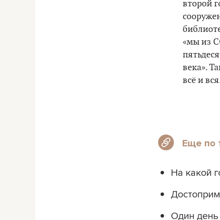
второй г
сооруже
библиоте
«мы из С
пятьдеся
века
»
. Т
всё и вся.
Еще по 
На какой г
Достоприм
Один день