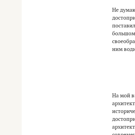
Не думаю
достопри
поставил
большом 
своеобр
ним води
На мой в
архитект
историче
достопри
архитект
современ