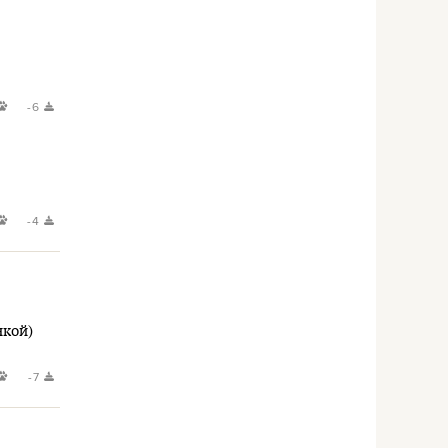
-6
-4
нкой)
-7