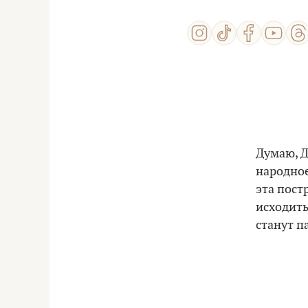
Думаю, Д
народное
эта пост
исходить
станут п