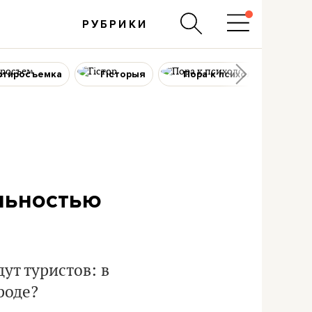
РУБРИКИ
ртиросъемка
Гісторыя
Пора к психологу
льностью
дут туристов: в
роде?