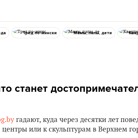
ода
Тред по-мински
Мамы, папы, дети
Ква
что станет достопримечате
g.by
гадают, куда через десятки лет пове
 центры или к скульптурам в Верхнем го