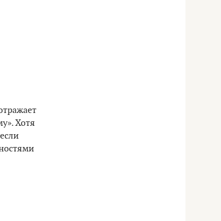
отражает
му». Хотя
 если
ьностями