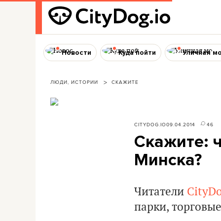
Новости
Куда пойти
Уличная м
ЛЮДИ, ИСТОРИИ
СКАЖИТЕ
CITYDOG.IO
09.04.2014
46
Скажите: 
Минска?
Читатели
CityDo
парки, торговые