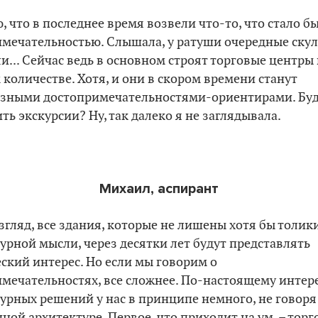
, что в последнее время возвели что-то, что стало б
мечательностью. Слышала, у ратуши очередные ску
и... Сейчас ведь в основном строят торговые центры 
количестве. Хотя, и они в скором времени станут
азными достопримечательностями-ориентирами. Буд
ть экскурсии? Ну, так далеко я не заглядывала.
Михаил, аспирант
згляд, все здания, которые не лишены хотя бы толик
урной мысли, через десятки лет будут представлять
ский интерес. Но если мы говорим о
мечательностях, все сложнее. По-настоящему интер
урных решений у нас в принципе немного, не говоря
ной архитектуре. Первое, что приходит на ум, – тор