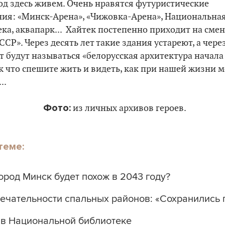
од здесь живем. Очень нравятся футуристические
ния:
«
Минск-Арена
»
,
«
Чижовка-Арена
»
, Национальна
ка, аквапарк... Хайтек постепенно приходит на сме
ССР». Через десять лет такие здания устареют, а чере
т будут называться
«
белорусская архитектура начала
ак что спешите жить и видеть, как при нашей жизни 
..
Фото:
из личных архивов героев.
теме:
ород Минск будет похож в 2043 году?
ечательности спальных районов: «Сохранились 
 в Национальной библиотеке