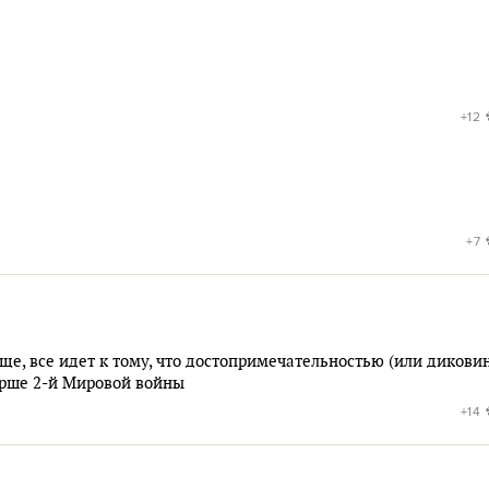
+12
+7
бще, все идет к тому, что достопримечательностью (или дикови
арше 2-й Мировой войны
+14