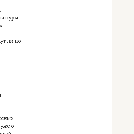
ы
льптуры
в
ут ли по
и
есных
 уже о
говый