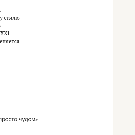
я
ну стилю
з
 XXI
меняется
просто чудом»