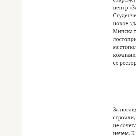
центр «З
Студенче
новое зд
Минска т
достопри
местопол
компания
ее ресто
За после
строили,
не сочет
нечем. К