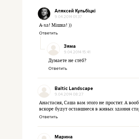
Аляксей Кульбіцкі
9.04.2014 01:37
А-ха! Мішка! ))
Ответить
Зяма
9.04.2014 15:41
Думаете не стёб?
Ответить
Baltic Landscape
9.04.2014 08:27
Анастасия, Саша вам этого не простит. А воо
вскоре будут оставшиеся в живых здания ст
Ответить
Марина