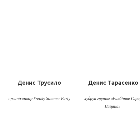
Денис Трусило
Денис Тарасенко
организатор Freaky Summer Party
худрук группы «Разбітае Сэрц
Пацана»