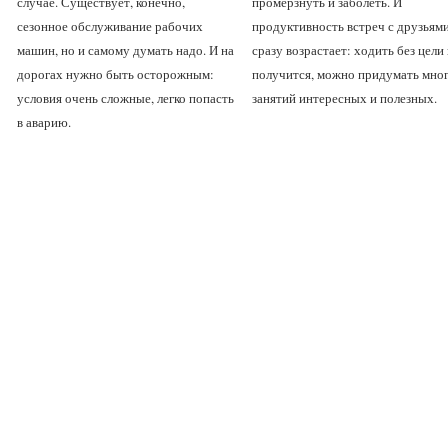
случае. Существует, конечно,
промерзнуть и заболеть. И
сезонное обслуживание рабочих
продуктивность встреч с друзьям
машин, но и самому думать надо. И на
сразу возрастает: ходить без цели
дорогах нужно быть осторожным:
получится, можно придумать мно
условия очень сложные, легко попасть
занятий интересных и полезных.
в аварию.