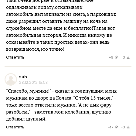
таки очень добрые и отзывчивые:мне
оддалживали лопату,откапывали
автомобиль,выталкивали из снега,а парковщик
даже разрешил оставить машину на ночь на
служебном месте да еще и бесплатно!Такая вот
автомобильная история. И никогда никому не
отказывайте в таких простых делах-они ведь
возвращаются,это точно!
Ответить
+9
-3
sub
28.12.2012 15:53
"Спасибо, мужики!" - сказал я толкнувшим меня
мужикам во дворе на Коласа. "С тебя 15 тысяч," -
тоже весело ответили мужики. "А не дык фару
разобьем," - заметив мои колебания, шутливо
добавил щуплый.
Ответить
+17
-3