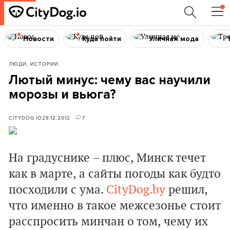
Новости
Куда пойти
Уличная мода
ЛЮДИ, ИСТОРИИ
Лютый минус: чему вас научили
морозы и вьюга?
CITYDOG.IO
28.12.2012
7
На градуснике
–
плюс, Минск течет
как в марте, а сайты погоды как будто
посходили с ума.
CityDog.by
решил,
что именно в такое межсезонье стоит
расспросить минчан о том, чему их