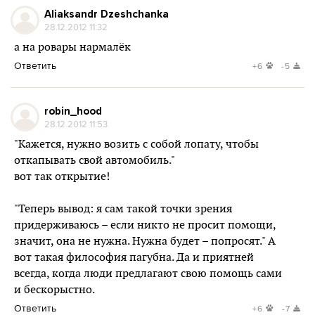
Aliaksandr Dzeshchanka
28.12.2012 11:32
а на ровары нармалёк
Ответить
+6
-5
robin_hood
28.12.2012 11:53
"Кажется, нужно возить с собой лопату, чтобы
откапывать свой автомобиль."
вот так открытие!
"Теперь вывод: я сам такой точки зрения
придерживаюсь – если никто не просит помощи,
значит, она не нужна. Нужна будет – попросят." А
вот такая философия пагубна. Да и приятней
всегда, когда люди предлагают свою помощь сами
и бескорыстно.
Ответить
+6
-7