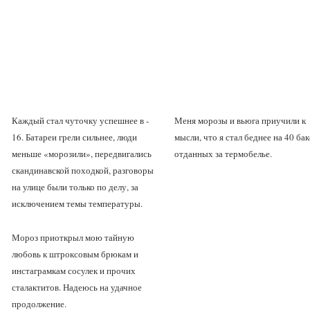
Каждый стал чуточку успешнее в -
Меня морозы и вьюга приучили к
16. Батареи грели сильнее, люди
мысли, что я стал беднее на 40 бак
меньше «морозили», передвигались
отданных за термобелье.
скандинавской походкой, разговоры
на улице были только по делу, за
исключением темы температуры.
Мороз приоткрыл мою тайную
любовь к штроксовым брюкам и
инстаграмкам сосулек и прочих
сталактитов. Надеюсь на удачное
продолжение.