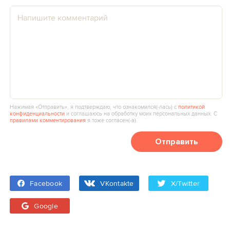
Нажимая «Отправить», я подтверждаю, что ознакомился(‑лась) с
политикой
конфиденциальности
и соглашаюсь на обработку моих персональных данных. С
правилами комментирования
я тоже согласен(‑а).
Отправить
Facebook
VKontakte
X/Twitter
Google