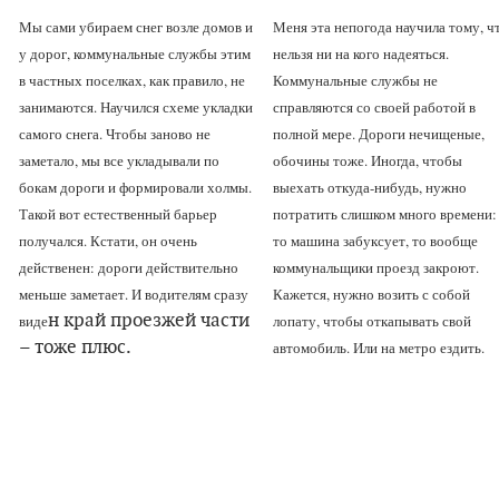
Мы сами убираем снег возле домов и
Меня эта непогода научила тому, ч
у дорог, коммунальные службы этим
нельзя ни на кого надеяться.
в частных поселках, как правило, не
Коммунальные службы не
занимаются. Научился схеме укладки
справляются со своей работой в
самого снега. Чтобы заново не
полной мере. Дороги нечищеные,
заметало, мы все укладывали по
обочины тоже. Иногда, чтобы
бокам дороги и формировали холмы.
выехать откуда-нибудь, нужно
Такой вот естественный барьер
потратить слишком много времени:
получался. Кстати, он очень
то машина забуксует, то вообще
действенен: дороги действительно
коммунальщики проезд закроют.
меньше заметает. И водителям сразу
Кажется, нужно возить с собой
н край проезжей части
виде
лопату, чтобы откапывать свой
– тоже плюс.
автомобиль. Или на метро ездить.