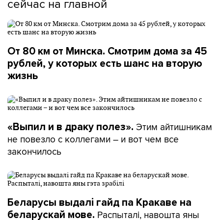
сейчас на главной
Затем мы собрали и отвезли вещи в монастырь –
детские и взрослые, из которых уже выросли. Мне
удалось собрать для кошачьего приюта столько
ветоши, что они сказали, что им хватит на
От 80 км от Минска. Смотрим дома за 45
ближайшие несколько месяцев.
рублей, у которых есть шанс на вторую
жизнь
И еще мы раньше планировали, но удалось
провести именно как раз в эти даты большой
обучающий семинар для артистов-кукольников –
непрофессионалов, студентов и очень
Этим айтишникам
«Выпил и в драку полез».
профессиональных любителей. И для всех
не повезло с коллегами – и вот чем все
участников этот семинар был бесплатным.
закончилось
Я поняла, что очень важно – я даже не ожидала, что
это будет важно, но как-то вот сработало, – как тебя
еще принимает вторая сторона. И если они
встречают так, что – а, ну бросьте там и все, можете
Беларусы выдалі гайд па Кракаве на
ехать домой, – то ты себя чувствуешь немножко не
Распыталі, навошта яны
беларускай мове.