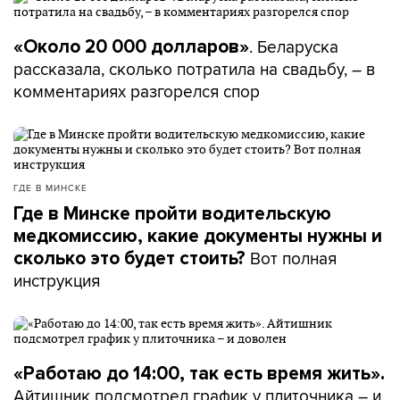
на других делах.
. Беларуска
«Около 20 000 долларов»
рассказала, сколько потратила на свадьбу, – в
«Конечно, я счастлива»
комментариях разгорелся спор
– Мы с моими сыновьями помогаем одной девочке
из Минска, зовут ее
Милана Пшенко
, ей нужно
собрать на лекарство, которое является самым
ГДЕ В МИНСКЕ
дорогим в мире. Это невозможная сумма, и мы всем
Где в Минске пройти водительскую
показываем, что невозможное возможно, – говорит
медкомиссию, какие документы нужны и
Наталья Николаева,
которая
верит, что
Вот полная
сколько это будет стоить?
благотворительностью может заниматься каждый.
инструкция
Например, Наталья с детьми собирала еловые
«Работаю до 14:00, так есть время жить».
шишки, варила из них варенье, а потом
Айтишник подсмотрел график у плиточника – и