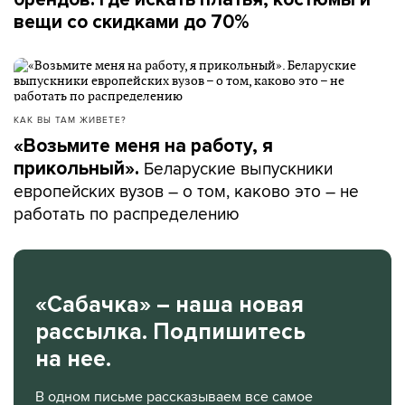
позитивом: что я нахожу время на эти дела, что я
вещи со скидками до 70%
такие идеи организовываю. Столько
положительных приходит слов. Конечно, я
счастлива.
КАК ВЫ ТАМ ЖИВЕТЕ?
«Взаимопомощь является
«Возьмите меня на работу, я
Беларуские выпускники
прикольный».
основополагающей ценностью»
европейских вузов – о том, каково это – не
работать по распределению
Взаимопомощь, по мнению
биолога Карла Кесслера
и геоморфолога
Петра Кропоткина,
полезна не
только конкретному человеку, но и человечеству
как виду. В природе, например, очень много
«Сабачка» – наша новая
«безусловно слабых» видов вроде муравьев или
рассылка. Подпишитесь
пчел, которые получают массу преимуществ только
благодаря взаимопомощи.
на нее.
В одном письме рассказываем все самое
– Формируется особое коллективное