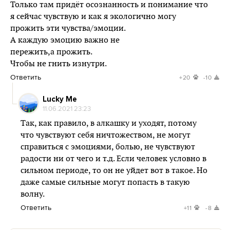
Только там придёт осознанность и понимание что
усиливает действие гамма-аминомасляной
я сейчас чувствую и как я экологично могу
кислоты, основного «тормоза» мозга. Но рецепторы
прожить эти чувства/эмоции.
при этом адаптируются – и для каждого
А каждую эмоцию важно не
следующего «успокоения» нужно немного больше.
пережить,а прожить.
Чтобы не гнить изнутри.
– Нельзя употреблять алкоголь регулярно, потому
Ответить
+20
-10
что организм адаптируется к алкоголю, и уже через
некоторое время, если человек употребляет
Lucky Me
11.06.2021 23:23
каждый день, он замечает, что одна доза уже не
вызывает у него той реакции, которой ему
Так, как правило, в алкашку и уходят, потому
что чувствуют себя ничтожеством, не могут
хотелось. И он берет больше. То есть если он
справиться с эмоциями, болью, не чувствуют
вначале брал бутылочку пива, то он точно приходит
радости ни от чего и т.д. Если человек условно в
и уже знает, что ему надо две, – продолжает
сильном периоде, то он не уйдет вот в такое. Но
Евгений.
даже самые сильные могут попасть в такую
волну.
«Через некоторое время общий
Ответить
+11
-8
фон настроения опускается вниз»