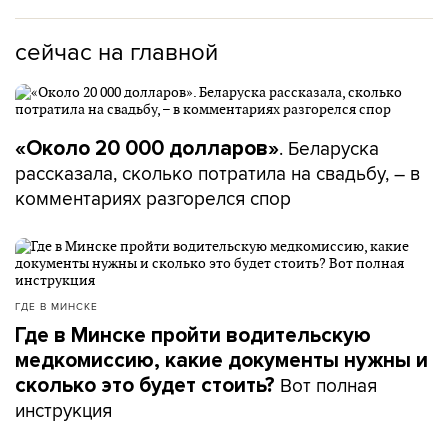
И вот у нас в конце концов получается какая
сейчас на главной
картина? Через некоторое время общий фон
настроения опускается сюда, вниз, то есть печаль.
И в норме у человека депрессия.
. Беларуска
«Около 20 000 долларов»
рассказала, сколько потратила на свадьбу, – в
«Это не помогало – просто
комментариях разгорелся спор
казалось, что помогает»
– Алкоголь… Это состояние, которое я вспоминаю,
оно вызывает какой-то страх, ужас, что я не
ГДЕ В МИНСКЕ
контролирую себя. Я решил перестать употреблять
Где в Минске пройти водительскую
алкоголь, потому что понял, что в те моменты уже
себя не контролирую, и местами вылезали какие-то
медкомиссию, какие документы нужны и
неприятные косяки. Ну, косяки – когда ты
Вот полная
сколько это будет стоить?
просыпаешься, смотришь в телефон, а ты кому-то
инструкция
звонил. Либо какие-то следы на лице появляются с