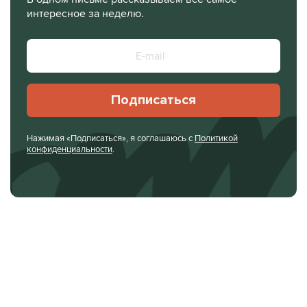
Я живу здесь и сейчас, я не жду какой-то пятницы
интересное за неделю.
или какого-то события, чтобы пойти и расслабиться.
Я могу поехать куда-то: на дачу, на какое-то
мероприятие. И раньше я понимал, что буду кутить
всю ночь – и завтра или послезавтра будет плохо. А
сейчас я понимаю, что я легко могу туда поехать,
Подписаться
потусоваться с друзьями и ночью вернуться домой
– и завтра будет такой же день, на завтра могу
Нажимая «Подписаться», я соглашаюсь с
Политикой
строить планы.
конфиденциальности
.
Я стал чувствовать себя гораздо лучше психически,
потому что я контролирую гораздо больше свою
жизнь.
«Это яд, как ни крути»
– Отношения с алкоголем длительные: с момента