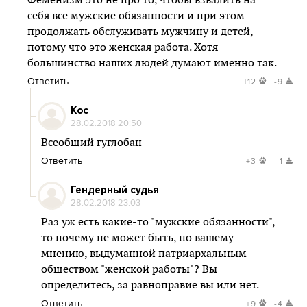
Феменизм это не про то, чтобы взвалить на
себя все мужские обязанности и при этом
продолжать обслуживать мужчину и детей,
потому что это женская работа. Хотя
большинство наших людей думают именно так.
Ответить
+12
-9
Кос
28.02.2018 20:50
Всеобщий гуглобан
Ответить
+3
-1
Гендерный судья
28.02.2018 23:03
Раз уж есть какие-то "мужские обязанности",
то почему не может быть, по вашему
мнению, выдуманной патриархальным
обществом "женской работы"? Вы
определитесь, за равноправие вы или нет.
Ответить
+9
-4