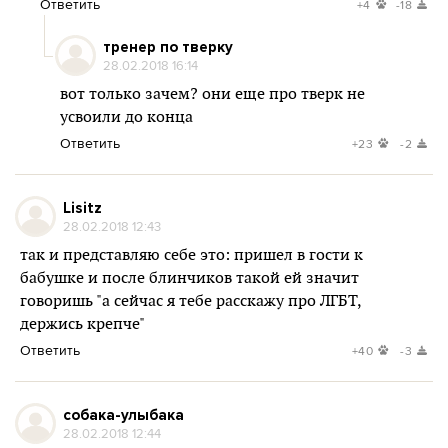
Ответить
+4
-18
тренер по тверку
28.02.2018 16:14
вот только зачем? они еще про тверк не
усвоили до конца
Ответить
+23
-2
Lisitz
28.02.2018 12:43
так и представляю себе это: пришел в гости к
бабушке и после блинчиков такой ей значит
говоришь "а сейчас я тебе расскажу про ЛГБТ,
держись крепче"
Ответить
+40
-3
собака-улыбака
28.02.2018 12:44