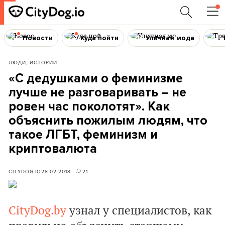
Новости
Куда пойти
Уличная мода
ЛЮДИ, ИСТОРИИ
«С дедушками о феминизме
лучше не разговаривать – не
ровен час поколотят». Как
объяснить пожилым людям, что
такое ЛГБТ, феминизм и
криптовалюта
CITYDOG.IO
28.02.2018
21
CityDog.by
узнал у специалистов, как