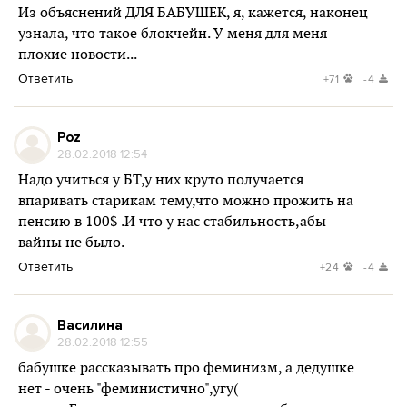
Из объяснений ДЛЯ БАБУШЕК, я, кажется, наконец
узнала, что такое блокчейн. У меня для меня
плохие новости...
Ответить
+71
-4
Poz
28.02.2018 12:54
Надо учиться у БТ,у них круто получается
впаривать старикам тему,что можно прожить на
пенсию в 100$ .И что у нас стабильность,абы
вайны не было.
Ответить
+24
-4
Василина
28.02.2018 12:55
бабушке рассказывать про феминизм, а дедушке
нет - очень "феминистично",угу(