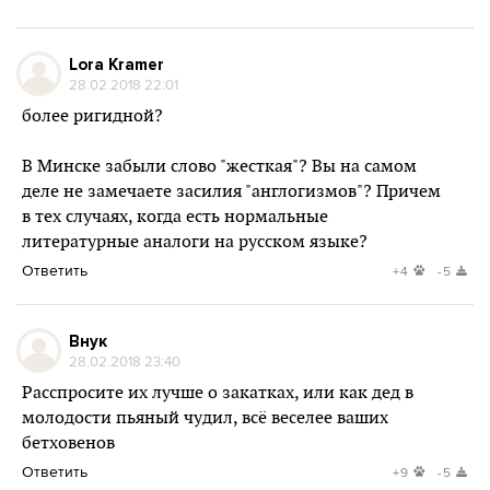
Lora Kramer
28.02.2018 22:01
более ригидной?
В Минске забыли слово "жесткая"? Вы на самом
деле не замечаете засилия "англогизмов"? Причем
в тех случаях, когда есть нормальные
литературные аналоги на русском языке?
Ответить
+4
-5
Внук
28.02.2018 23:40
Расспросите их лучше о закатках, или как дед в
молодости пьяный чудил, всё веселее ваших
бетховенов
Ответить
+9
-5