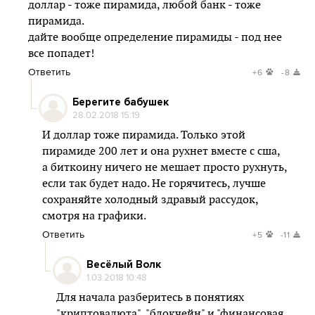
доллар - тоже пирамида, любой банк - тоже
пирамида.
дайте вообще определение пирамиды - под нее
все попадет!
Ответить
+6
-8
Берегите бабушек
28.02.2018 15:19
И доллар тоже пирамида. Только этой
пирамиде 200 лет и она рухнет вместе с сша,
а биткоину ничего не мешает просто рухнуть,
если так будет надо. Не горячитесь, лучше
сохраняйте холодный здравый рассудок,
смотря на графики.
Ответить
+5
-11
Весёлый Волк
1.03.2018 10:48
Для начала разберитесь в понятиях
"криптовалюта", "блокчейн" и "финансовая