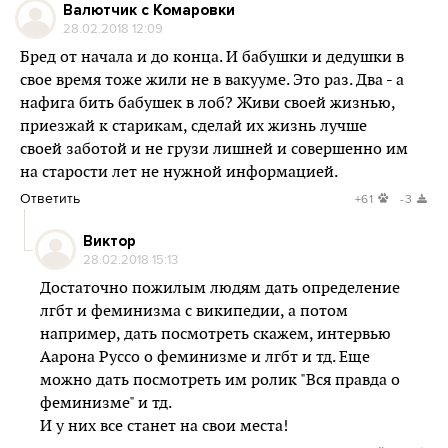
Валютчик с Комаровки
28.02.2018 12:09
Бред от начала и до конца. И бабушки и дедушки в
свое время тоже жили не в вакууме. Это раз. Два - а
нафига бить бабушек в лоб? Живи своей жизнью,
приезжай к старикам, сделай их жизнь лучше
своей заботой и не грузи лишней и совершенно им
на старости лет не нужной информацией.
Ответить
+61
-3
Виктор
28.02.2018 15:13
Достаточно пожилым людям дать определение
лгбт и феминизма с википедии, а потом
например, дать посмотреть скажем, интервью
Аарона Руссо о феминизме и лгбт и тд. Еще
можно дать посмотреть им ролик "Вся правда о
феминизме" и тд.
И у них все станет на свои места!