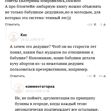
советы Екатерины понравились,спасибо
А про блокчейн-амбарную книгу можно объяснять
не только бабушкам-дедушкам,но и молодым, для
которых эта система-темный лес)))
Ответить
+26
-3
Кос
28.02.2018 17:57
А зачем это дедушке? Чтоб он на старости лет
понял, каким был мудаком по отношению к
бабушке? Напоминаю, наши бабушки делали
кучу абортов из-за нежелания дедушек
пользоваться презервативами, например.
Ответить
+12
-10
комментаторка
28.02.2018 21:48
Не, не поймёт, аргументация по принципу
бузины в огороде, когда каждый тезис
автоматически подтверждает все остальные,