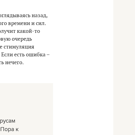
оглядываясь назад,
ого времени и сил.
получит какой-то
рвую очередь
же стимуляция
 Если есть ошибка –
ь нечего.
русам
«Пора к