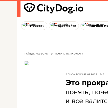
Новости
Куда пойти
Уличная м
ГАЙДЫ, РАЗБОРЫ
ПОРА К ПСИХОЛОГУ
АЛИСА МУХА
18.01.2023
2
Это прокр
понять, поче
и все валитс