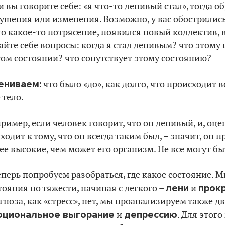
и вы говорите себе: «я что-то ленивый стал», тогда 
ушения или изменения. Возможно, у вас обострилис
о какое-то потрясение, появился новый коллектив, 
айте себе вопросы: когда я стал ленивым? что этому
том состоянии? что сопутствует этому состоянию?
ениваем:
что было «до», как долго, что происходит 
 тело.
ример, если человек говорит, что он ленивый, и, оце
ходит к тому, что он всегда таким был, – значит, он 
ее высокие, чем может его организм. Не все могут б
еперь попробуем разобраться, где какое состояние. 
лени
прок
тояния по тяжести, начиная с легкого –
и
гноза, как «стресс», нет, мы проанализируем также д
оциональное выгорание
депрессию
и
. Для этог