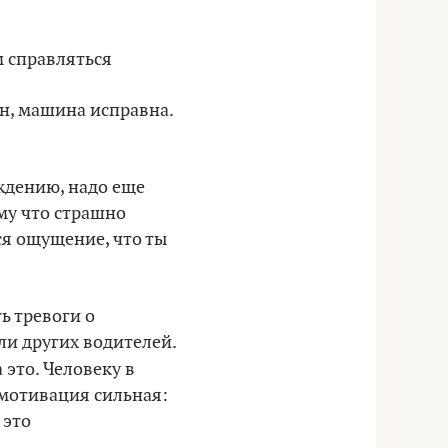
м справляться
ин, машина исправна.
ждению, надо еще
му что страшно
тся ощущение, что ты
ь тревоги о
или других водителей.
а это. Человеку в
 мотивация сильная:
 это