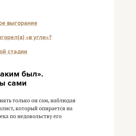
ное выгорание
горел(а) «в угли»?
кой стадии
таким был».
вы сами
онять только он сам, наблюдая
алист, который опирается на
ека по недовольству его