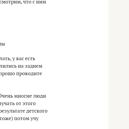
осмотрим, что с ним
лы
ать, у вас есть
алились на заднем
 хорошо проводите
 Очень многие люди
лучать от этого
езультате детского
 тоже) потом учу