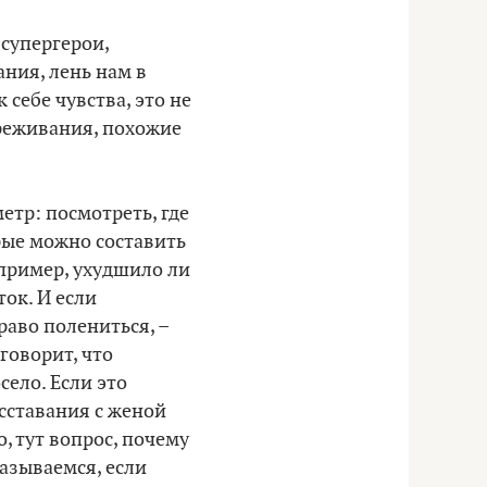
 супергерои,
ания, лень нам в
себе чувства, это не
переживания, похожие
етр: посмотреть, где
рые можно составить
пример, ухудшило ли
ок. И если
раво полениться, –
говорит, что
село. Если это
асставания с женой
о, тут вопрос, почему
казываемся, если