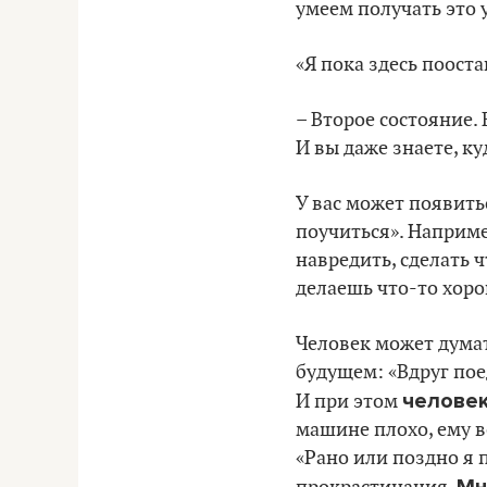
умеем получать это 
«Я пока здесь пооста
– Второе состояние.
И вы даже знаете, ку
У вас может появить
поучиться». Наприме
навредить, сделать ч
делаешь что-то хоро
Человек может думать
будущем: «Вдруг поед
человек
И при этом
машине плохо, ему в
«Рано или поздно я п
Мн