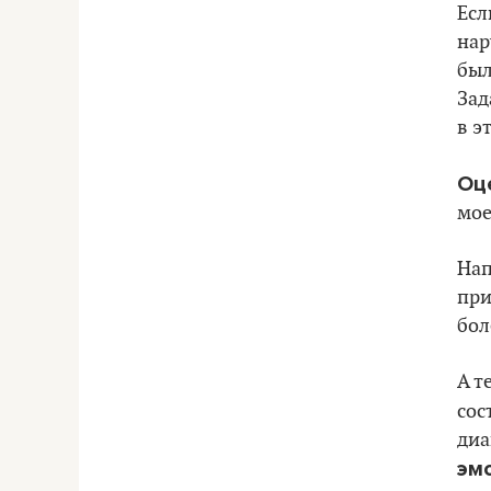
Есл
нар
был
Зад
в э
Оц
мое
Нап
при
бол
А т
сос
диа
эм