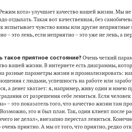
«Режим кота» улучшает качество нашей жизни. Мы не
до отдыхать. Такая вот качественная, без самобичев
к испытывает чувство вины или другие неприятные к 
но – это лень, если неприятно – это уже не лень, а 
ь такое приятное состояние?
Очень четкий парам
тво вашей жизни. В интернете есть диаграммы, кото
 на разные параметры жизни и проанализировать: на
тношения с людьми, успешность на работе или заработ
я, а денег хватает: я, например, живу один и имею п
традания от разрешения себе лениться. Если человек 
а» – это показатель того, что качество жизни там про
 Возможно, это и был план. Так, один клиент после р
ничего не делал», внезапно перестал лениться. Конечн
о очень приятно. А мы от того, что приятно, редко от