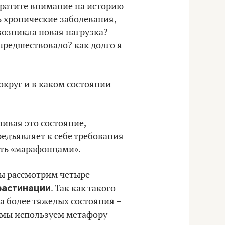
обратите внимание на историю
ь хронические заболевания,
возникла новая нагрузка?
 предшествовало? как долго я
вокруг и в каком состоянии
нивая это состояние,
предъявляет к себе требования
ыть «марафонцами».
Мы рассмотрим четыре
растинации
. Так как такого
ва более тяжелых состояния –
о мы используем метафору