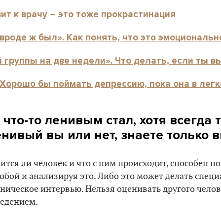
ит к врачу – это тоже прокрастинация
 вроде ж был». Как понять, что это эмоциональ
группы на две недели». Что делать, если ты вы
 Хорошо бы поймать депрессию, пока она в лег
 что-то ленивым стал, хотя всегда 
нивый вы или нет, знаете только 
ится ли человек и что с ним происходит, способен п
собой и анализируя это. Либо это может делать специ
ническое интервью. Нельзя оценивать другого челов
едением.