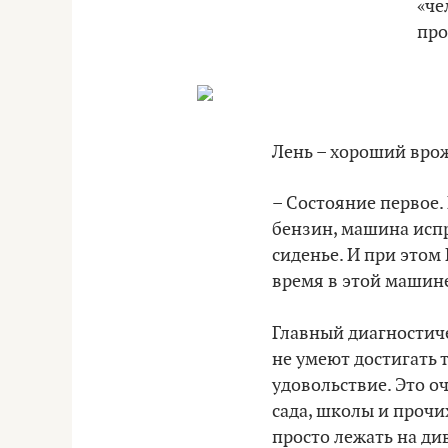
«че
про
Лень – хороший вро
– Состояние первое. 
бензин, машина испр
сиденье. И при этом
время в этой машине
Главный диагностиче
не умеют достигать т
удовольствие. Это о
сада, школы и прочи
просто лежать на ди