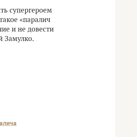
ыть супергероем
 такое «паралич
ие и не довести
й Замулко.
ралича