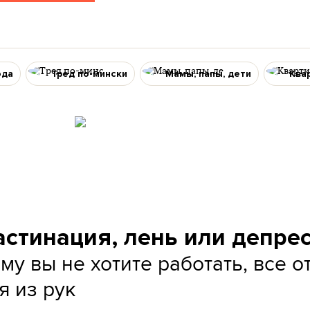
ода
Тред по-мински
Мамы, папы, дети
Ква
астинация, лень или депре
му вы не хотите работать, все 
я из рук