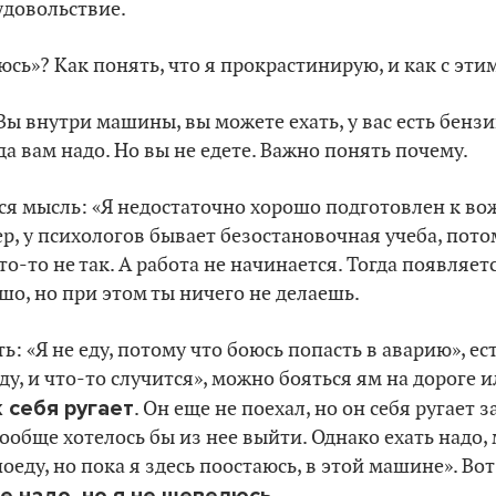
удовольствие.
юсь»? Как понять, что я прокрастинирую, и как с эти
 Вы внутри машины, вы можете ехать, у вас есть бенз
да вам надо. Но вы не едете. Важно понять почему.
ся мысль: «Я недостаточно хорошо подготовлен к во
р, у психологов бывает безостановочная учеба, пото
то-то не так. А работа не начинается. Тогда появляе
шо, но при этом ты ничего не делаешь.
: «Я не еду, потому что боюсь попасть в аварию», ест
у, и что-то случится», можно бояться ям на дороге 
 себя ругает
. Он еще не поехал, но он себя ругает з
ообще хотелось бы из нее выйти. Однако ехать надо,
оеду, но пока я здесь поостаюсь, в этой машине». Вот
е надо, но я не шевелюсь