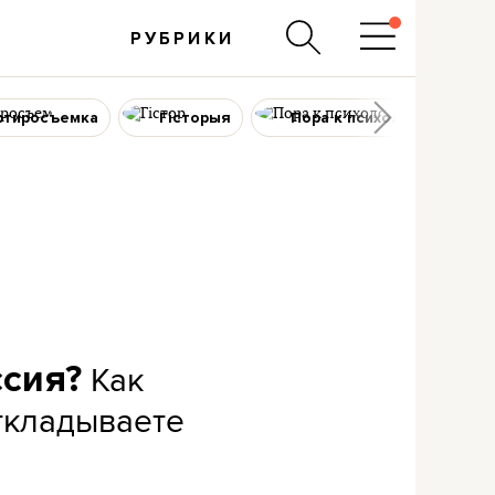
РУБРИКИ
ртиросъемка
Гісторыя
Пора к психологу
Как
ссия?
откладываете