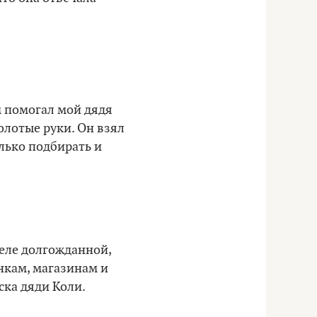
м помогал мой дядя
олотые руки. Он взял
олько подбирать и
деле долгожданной,
кам, магазинам и
ка дяди Коли.