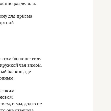
тоянно разделяла.
зону для приема
дартной
рытом балконе: сидя
 кружкой чая зимой.
ый балкон, где
ходным.
высоким
 новом
ием, и мы, долго не
что она отвечала