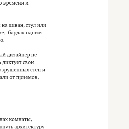
о времени и
 на диван, стул или
авел бардак одним
о.
ый дизайнер не
ь диктует свои
азрушенных стен и
али от приемов,
енах комнаты,
кнуть архитектуру