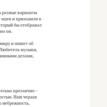
а разные варианты
 идеи и приходили к
оторый бы отображал
но он.
 миру и пишет об
 Любитель музыки,
утинными делами,
есьма прозаично –
ностью. Наш чердак
ю небрежность,