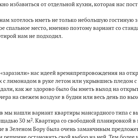
жно избавиться от отдельной кухни, которая нас пос
нам хотелось иметь не только небольшую гостиную 
ное спальное место, именно поэтому вариант со стан
тирой нам не подходил.
 «заразили» нас идеей времяпрепровождения на отк
х с лимонадом в руке летом или укрывшись пледом с
али, как же здорово было бы иметь выход на открыт
ера на свежем воздухе в будни или весь день по вы
ов мы нашли вариант квартиры мансардного типа с 
2
ощадью 30 м
. Квартира со свободной планировкой в
е в Зеленом Бору была очень заманчивым предложен
 решение остановить свой выбор на ней. Тем более 