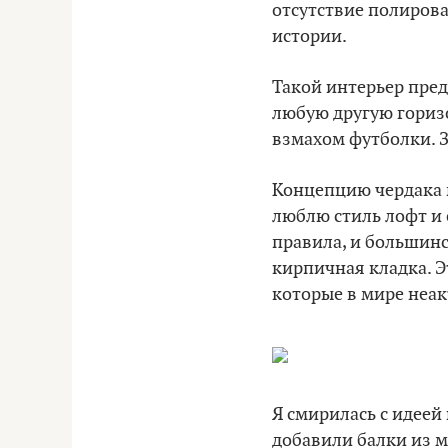
отсутствие полиров
истории.
Такой интерьер пред
любую другую горизо
взмахом футболки. З
Концепцию чердака 
люблю стиль лофт и 
правила, и большин
кирпичная кладка. Э
которые в мире неак
Я смирилась с идеей
добавили балки из м