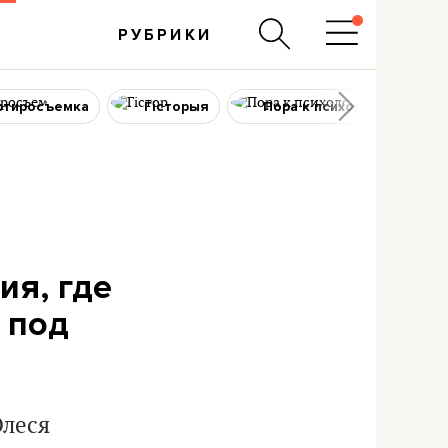
РУБРИКИ
ртиросъемка
Гісторыя
Пора к психологу
ия, где
 под
Олеся