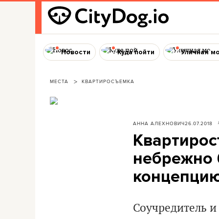
Новости
Куда пойти
Уличная м
МЕСТА
КВАРТИРОСЪЕМКА
АННА АЛЕХНОВИЧ
26.07.2018
Квартирос
небрежно 
концепци
Соучредитель и