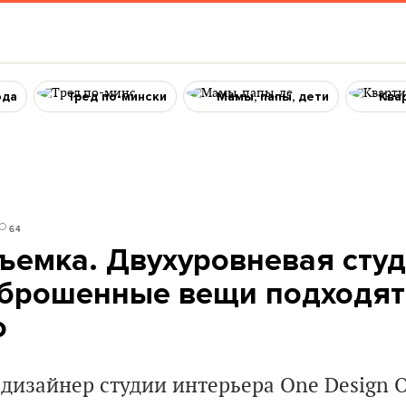
ода
Тред по-мински
Мамы, папы, дети
Ква
64
ъемка. Двухуровневая студ
брошенные вещи подходят
ю
 дизайнер студии интерьера One Design 