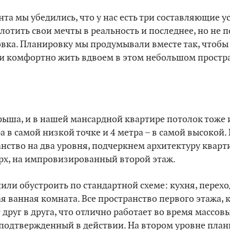
та мы убедились, что у нас есть три составляющие ус
отить свои мечты в реальность и последнее, но не по
овка. Планировку мы продумывали вместе так, чтобы
и комфортно жить вдвоем в этом небольшом простра
рыша, и в нашей мансардной квартире потолок тоже
а в самой низкой точке и 4 метра – в самой высокой.
нство на два уровня, подчеркнем архитектуру квар
рх, на импровизированный второй этаж.
ли обустроить по стандартной схеме: кухня, перехо
я ванная комната. Все пространство первого этажа,
 друг в друга, что отлично работает во время массов
з подтвержденный в действии. На втором уровне пла