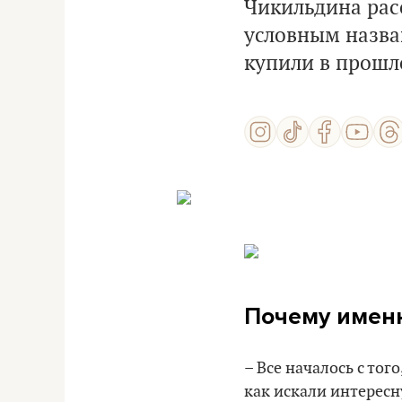
Чикильдина расс
условным назва
купили в прошл
Почему имен
– Все началось с то
как искали интересн