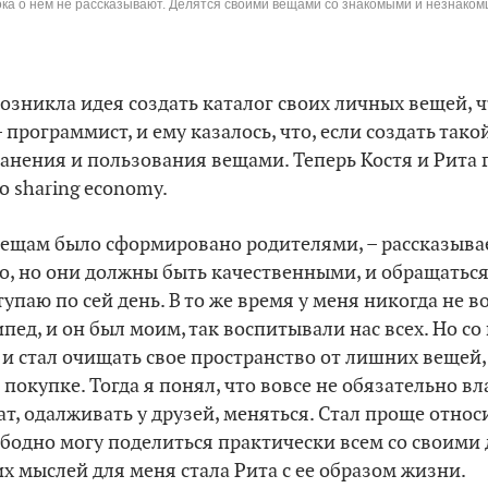
ока о нем не рассказывают. Делятся своими вещами со знакомыми и незнаком
 возникла идея создать каталог своих личных вещей, 
 программист, и ему казалось, что, если создать тако
анения и пользования вещами. Теперь Костя и Рита 
 sharing economy.
ещам было сформировано родителями, – рассказывае
, но они должны быть качественными, и обращаться
тупаю по сей день. В то же время у меня никогда не 
пед, и он был моим, так воспитывали нас всех. Но со
и стал очищать свое пространство от лишних вещей,
 покупке. Тогда я понял, что вовсе не обязательно в
т, одалживать у друзей, меняться. Стал проще относи
ободно могу поделиться практически всем со своими
 мыслей для меня стала Рита с ее образом жизни.