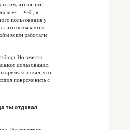
о том, что не все
– Ред.)
ля всех.
я
тного пользования у
ют, что называется
чтобы вещи работали
йтборд. Но вместо
менное пользование.
о время я понял, что
решил повременить с
.
да ты отдавал