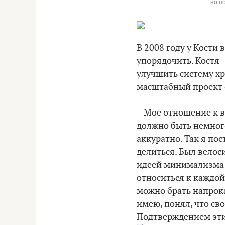
но п
В 2008 году у Кости
упорядочить. Костя –
улучшить систему хр
масштабный проект о
– Мое отношение к в
должно быть немного
аккуратно. Так я пос
делиться. Был велоси
идеей минимализма 
относиться к каждой
можно брать напрока
имею, понял, что св
Подтверждением этих