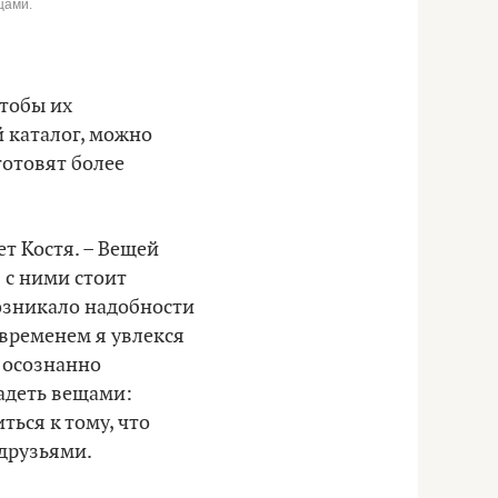
цами.
чтобы их
й каталог, можно
готовят более
т Костя. – Вещей
 с ними стоит
возникало надобности
 временем я увлекся
 осознанно
ладеть вещами:
ться к тому, что
 друзьями.