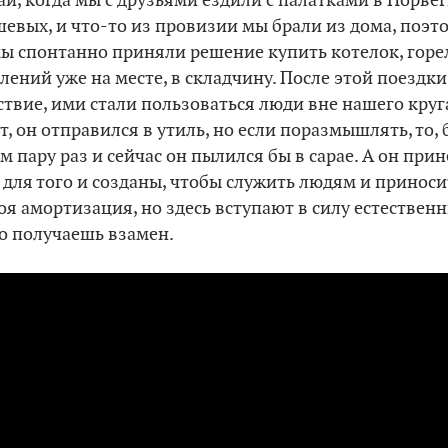
учай, когда мы с друзьями ездили с палатками в Норв
шевых, и что-то из провизии мы брали из дома, поэт
мы спонтанно приняли решение купить котелок, горе
ений уже на месте, в складчину. После этой поездки
вие, ими стали пользоваться люди вне нашего круг
т, он отправился в утиль, но если поразмышлять, то, 
м пару раз и сейчас он пылился бы в сарае. А он при
для того и созданы, чтобы служить людям и приносить
оя амортизация, но здесь вступают в силу естествен
о получаешь взамен.