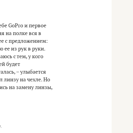
ебе GoPro и первое
я на полке вся в
 ее с предложением:
 ее из рук в руки.
юсь с тем, у кого
ей будет
алась, – улыбается
л линзу на чехле. Но
ись на замену линзы,
,