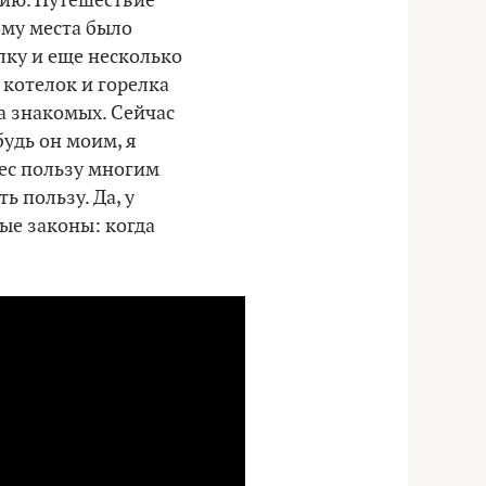
егию. Путешествие
ому места было
лку и еще несколько
 котелок и горелка
а знакомых. Сейчас
будь он моим, я
нес пользу многим
 пользу. Да, у
ные законы: когда