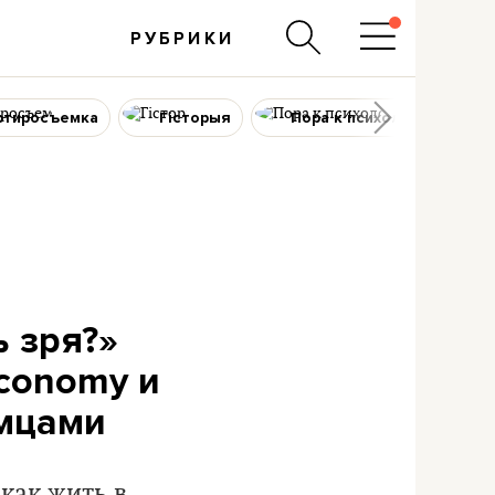
РУБРИКИ
ртиросъемка
Гісторыя
Пора к психологу
ь зря?»
economy и
омцами
как жить в