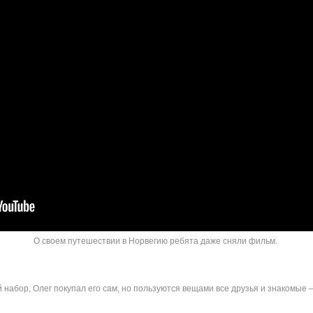
О своем путешествии в Норвегию ребята даже сняли фильм.
набор, Олег покупал его сам, но пользуются вещами все друзья и знакомые –