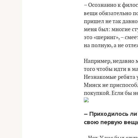
– Осознанно к фил
вещи обязательно по
пришел не так давно
меня был: многие ст
это «шеринг», – смее
на полную, а не отл
Например, недавно м
того чтобы идти в м
Незнакомые ребята у
Минск не приспособ
покупкой. Если бы н
– Приходилось ли 
свою первую вещь