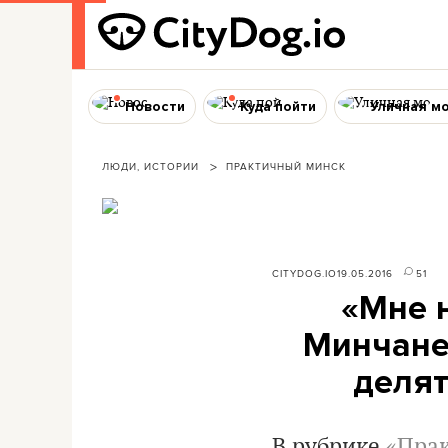
Новости
Куда пойти
Уличная м
ЛЮДИ, ИСТОРИИ
ПРАКТИЧНЫЙ МИНСК
CITYDOG.IO
19.05.2016
51
«Мне н
Минчане 
делят
В рубрике
«Пра