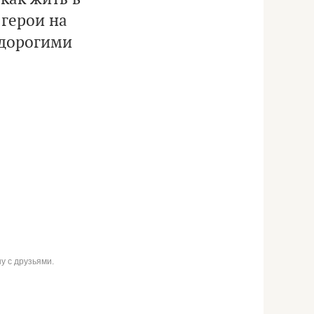
 герои на
 дорогими
у с друзьями.