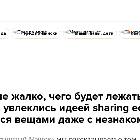
ода
Тред по-мински
Мамы, папы, дети
Ква
е жалко, чего будет лежат
увлеклись идеей sharing 
ся вещами даже с незнак
ктичный Минск»
мы рассказываем о том, 