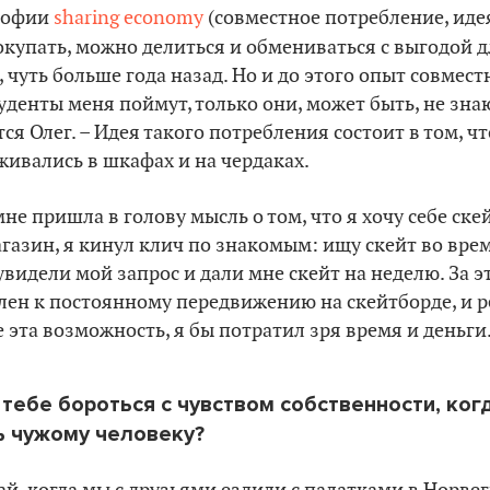
ософии
sharing economy
(совместное потребление, идея 
купать, можно делиться и обмениваться с выгодой д
, чуть больше года назад. Но и до этого опыт совмес
уденты меня поймут, только они, может быть, не зна
тся Олег. – Идея такого потребления состоит в том, 
еживались в шкафах и на чердаках.
не пришла в голову мысль о том, что я хочу себе ске
агазин, я кинул клич по знакомым: ищу скейт во вре
видели мой запрос и дали мне скейт на неделю. За эт
лен к постоянному передвижению на скейтборде, и 
е эта возможность, я бы потратил зря время и деньги
тебе бороться с чувством собственности, ког
 чужому человеку?