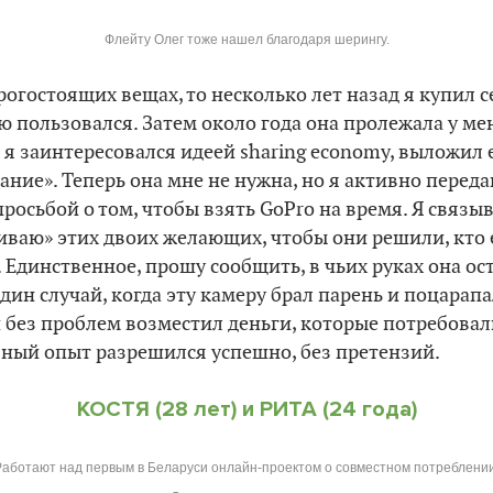
Флейту Олег тоже нашел благодаря шерингу.
рогостоящих вещах, то несколько лет назад я купил с
ю пользовался. Затем около года она пролежала у мен
к я заинтересовался идеей sharing economy, выложил
ание». Теперь она мне не нужна, но я активно передаю
росьбой о том, чтобы взять GoPro на время. Я связыва
чиваю» этих двоих желающих, чтобы они решили, кто 
 Единственное, прошу сообщить, в чьих руках она ост
дин случай, когда эту камеру брал парень и поцарапа
н без проблем возместил деньги, которые потребовал
вный опыт разрешился успешно, без претензий.
КОСТЯ (28 лет) и РИТА (24 года)
Работают над первым в Беларуси онлайн-проектом о совместном потреблении