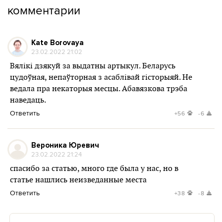
комментарии
Kate Borovaya
23.02.2022 21:02
Вялікі дзякуй за выдатны артыкул. Беларусь
цудоўная, непаўторная з асаблівай гісторыяй. Не
ведала пра некаторыя месцы. Абавязкова трэба
наведаць.
Ответить
+56
-6
Вероника Юревич
23.02.2022 21:24
спасибо за статью, много где была у нас, но в
статье нашлись неизведанные места
Ответить
+38
-8