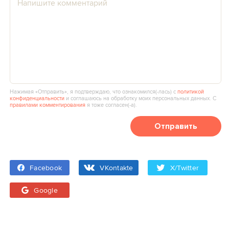
Нажимая «Отправить», я подтверждаю, что ознакомился(‑лась) с
политикой
конфиденциальности
и соглашаюсь на обработку моих персональных данных. С
правилами комментирования
я тоже согласен(‑а).
Отправить
Facebook
VKontakte
X/Twitter
Google