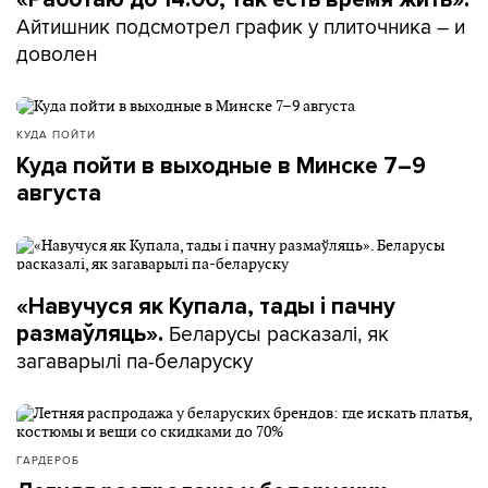
Айтишник подсмотрел график у плиточника – и
доволен
КУДА ПОЙТИ
Куда пойти в выходные в Минске 7–9
августа
«Навучуся як Купала, тады і пачну
Беларусы расказалі, як
размаўляць».
загаварылі па-беларуску
ГАРДЕРОБ