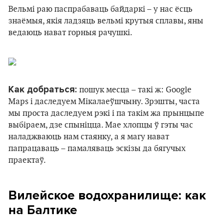
Вельмі раю паспрабаваць байдаркі – у нас ёсць
знаёмыя, якія ладзяць вельмі крутыя сплавы, яны
ведаюць нават горныя рачушкі.
Как добраться:
пошук месца – такі ж: Google
Maps і даследуем Мікалаеўшчыну. Зрэшты, часта
мы проста даследуем рэкі і па такім жа прынцыпе
выбіраем, дзе спыніцца. Мае хлопцы ў гэты час
наладжваюць нам стаянку, а я магу нават
папрацаваць – памаляваць эскізы да бягучых
праектаў.
Вилейское водохранилище: как
на Балтике