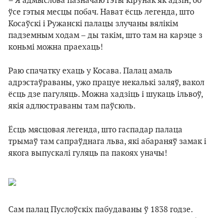
– Я адмыслова пазначаю гэты кірунак як адзін, бо
ўсе гэтыя месцы побач. Нават ёсць легенда, што
Косаўскі і Ружанскі палацы злучаны вялікім
падземным ходам – ды такім, што там на карэце з
коньмі можна праехаць!
Раю спачатку ехаць у Косава. Палац амаль
адрэстаўраваны, ужо працуе некалькі заляў, вакол
ёсць дзе пагуляць. Можна хадзіць і шукаць ільвоў,
якія адлюстраваны там паўсюль.
Ёсць мясцовая легенда, што гаспадар палаца
трымаў там сапраўднага льва, які абараняў замак і
якога выпускалі гуляць па пакоях уначы!
Сам палац Пуслоўскіх пабудаваны ў 1838 годзе.