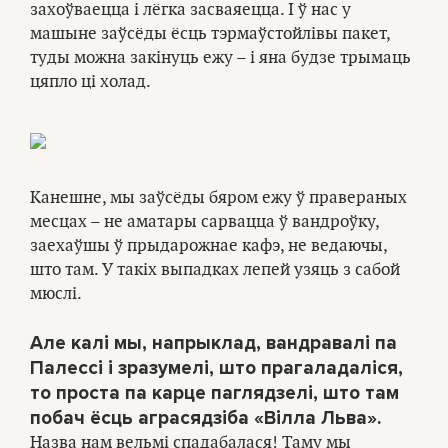
захоўваецца і лёгка засваяецца. І ў нас у
машыне заўсёды ёсць тэрмаўстойлівы пакет,
туды можна закінуць ежу – і яна будзе трымаць
цяпло ці холад.
Канешне, мы заўсёды бяром ежу ў правераных
месцах – не аматары сарвацца ў вандроўку,
заехаўшы ў прыдарожнае кафэ, не ведаючы,
што там. У такіх выпадках лепей узяць з сабой
мюслі.
Але калі мы, напрыклад, вандравалі па
Палессі і зразумелі, што прагаладаліся,
то проста па карце паглядзелі, што там
побач ёсць аграсядзіба «Вілла Льва».
Назва нам вельмі спадабалася! Таму мы