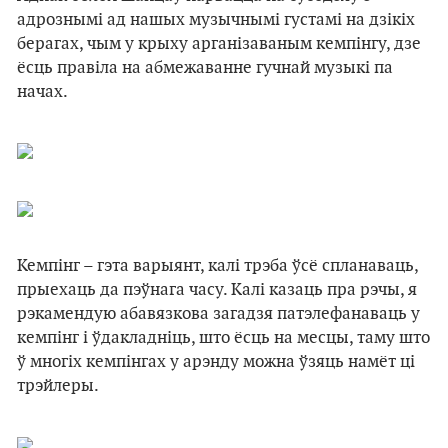
адрознымі ад нашых музычнымі густамі на дзікіх
берагах, чым у крыху арганізаваным кемпінгу, дзе
ёсць правіла на абмежаванне гучнай музыкі па
начах.
Кемпінг – гэта варыянт, калі трэба ўсё спланаваць,
прыехаць да пэўнага часу. Калі казаць пра рэчы, я
рэкамендую абавязкова загадзя патэлефанаваць у
кемпінг і ўдакладніць, што ёсць на месцы, таму што
ў многіх кемпінгах у арэнду можна ўзяць намёт ці
трэйлеры.