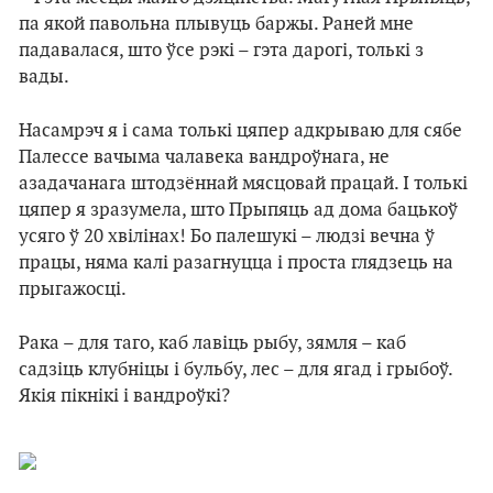
па якой павольна плывуць баржы. Раней мне
падавалася, што ўсе рэкі – гэта дарогі, толькі з
вады.
Насамрэч я і сама толькі цяпер адкрываю для сябе
Палессе вачыма чалавека вандроўнага, не
азадачанага штодзённай мясцовай працай. І толькі
цяпер я зразумела, што Прыпяць ад дома бацькоў
усяго ў 20 хвілінах! Бо палешукі – людзі вечна ў
працы, няма калі разагнуцца і проста глядзець на
прыгажосці.
Рака – для таго, каб лавіць рыбу, зямля – каб
садзіць клубніцы і бульбу, лес – для ягад і грыбоў.
Якія пікнікі і вандроўкі?