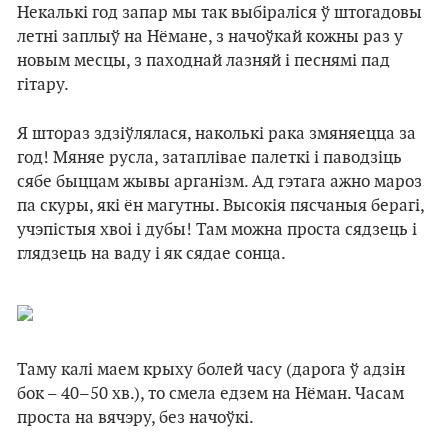
Некалькі год запар мы так выбіраліся ў штогадовы
летні заплыў на Нёмане, з начоўкай кожны раз у
новым месцы, з паходнай лазняй і песнямі пад
гітару.
Я штораз здзіўлялася, наколькі рака змяняецца за
год! Мяняе русла, затаплівае палеткі і паводзіць
сябе быццам жывы арганізм. Ад гэтага ажно мароз
па скуры, які ён магутны. Высокія пясчаныя берагі,
учэпістыя хвоі і дубы! Там можна проста сядзець і
глядзець на ваду і як сядае сонца.
Таму калі маем крыху болей часу (дарога ў адзін
бок – 40–50 хв.), то смела едзем на Нёман. Часам
проста на вячэру, без начоўкі.