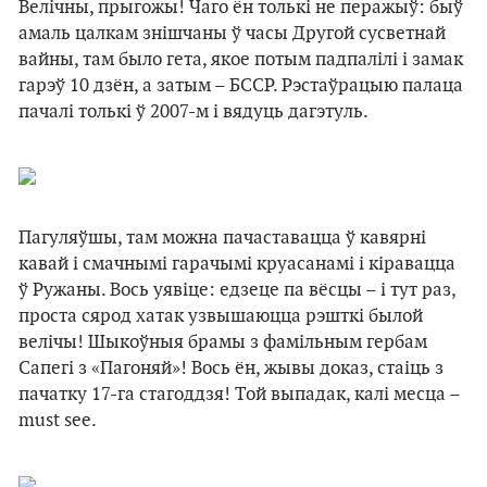
Велічны, прыгожы! Чаго ён толькі не перажыў: быў
амаль цалкам знішчаны ў часы Другой сусветнай
вайны, там было гета, якое потым падпалілі і замак
гарэў 10 дзён, а затым – БССР. Рэстаўрацыю палаца
пачалі толькі ў 2007-м і вядуць дагэтуль.
Пагуляўшы, там можна пачаставацца ў кавярні
кавай і смачнымі гарачымі круасанамі і кіравацца
ў Ружаны. Вось уявіце: едзеце па вёсцы – і тут раз,
проста сярод хатак узвышаюцца рэшткi былой
велічы! Шыкоўныя брамы з фамільным гербам
Сапегі з «Пагоняй»! Вось ён, жывы доказ, стаіць з
пачатку 17-га стагоддзя! Той выпадак, калі месца –
must see.