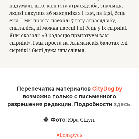
падумалі, што, калі гэта аграсядзіба, значыць,
людзі пякуцца аб наведніках і там, па ідэі, ёсць
ежа. І мы проста паехалі ў гэту аграсядзібу,
спыталіся, ці можна паесці і ці ёсць у іх сырнікі.
Яны сказалі: «З радасцю прыгатуем вам
сырнікі». І мы проста на Альманскіх балотах елі
сырнікі і былі дужа шчаслівыя.
Перепечатка материалов
CityDog.by
возможна только с письменного
разрешения редакции. Подробности
здесь.
Фото:
Юра Сідун.
#Беларусь