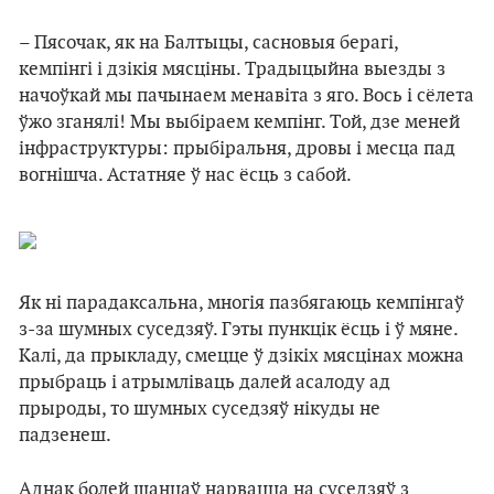
– Пясочак, як на Балтыцы, сасновыя берагі,
кемпінгі і дзікія мясціны. Традыцыйна выезды з
начоўкай мы пачынаем менавіта з яго. Вось і сёлета
ўжо зганялі! Мы выбіраем кемпінг. Той, дзе меней
інфраструктуры: прыбіральня, дровы і месца пад
вогнішча. Астатняе ў нас ёсць з сабой.
Як ні парадаксальна, многія пазбягаюць кемпінгаў
з-за шумных суседзяў. Гэты пункцік ёсць і ў мяне.
Калі, да прыкладу, смецце ў дзікіх мясцінах можна
прыбраць і атрымліваць далей асалоду ад
прыроды, то шумных суседзяў нікуды не
падзенеш.
Аднак болей шанцаў нарвацца на суседзяў з