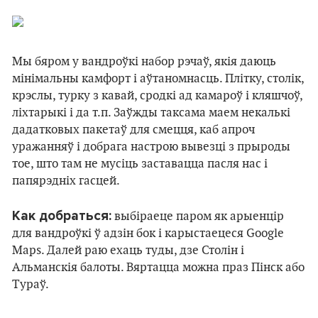
Мы бяром у вандроўкі набор рэчаў, якія даюць
мінімальны камфорт і аўтаномнасць. Плітку, столік,
крэслы, турку з кавай, сродкі ад камароў і кляшчоў,
ліхтарыкі і да т.п. Заўжды таксама маем некалькі
дадатковых пакетаў для смецця, каб апроч
уражанняў і добрага настрою вывезці з прыроды
тое, што там не мусіць заставацца пасля нас і
папярэдніх гасцей.
Как добраться:
выбіраеце паром як арыенцір
для вандроўкі ў адзін бок і карыстаецеся Google
Мaps. Далей раю ехаць туды, дзе Столін і
Альманскія балоты. Вяртацца можна праз Пінск або
Тураў.