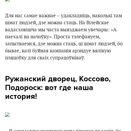
Для нас самае важнае – удакладніць, наколькі там
шмат людзей, дзе можна стаць. На Вілейскае
вадасховішча мы часта выязджаем увечары: «А
паехалі на начоўку». Проста тэлефануем,
запытваемся, дзе можна стаць, ці шмат людзей, бо
бывае, калі буйная кампанія арэндуе вялікую
пляцоўку для сваіх супрацоўнікаў.
Ружанский дворец, Коссово,
Подороск: вот где наша
история!