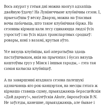
Вось акурат у гэтыя дні можна наогул адхапіць
двайную ўдачу! На Лунінеччыне клубнічны сезон. І,
прыехаўшы ў вёску Дварэц, можна на ўласныя
вочы пабачыць, што такое клубнічная біржа. На
сезонны кірмаш каля лесу сцякаюцца людзі ўсіх
узростаў і на ўсіх відах транспартных сродкаў:
ровары, коні з вазамі, крутыя аўто.
Усе вязуць клубніцы, каб аператыўна здаць
пастаўшчыкам, якія на прычэпах і бусах вязуць
каштоўны груз у Мінск і іншыя гарады, – гэта тая
самая калыска клубніцаў.
А па завяршэнні ягаднага сезона палешукі
адзначаюць яго рок-канцэртам, на месцы гэтага ж
кірмаша ставяць сцэну, прыязджаюць берасцейскія
«Дай дарогу!», магілёўскія Akute, бярозаўскія B:N.
Не заўсёды, канешне, прыязджаюць, але бывае і