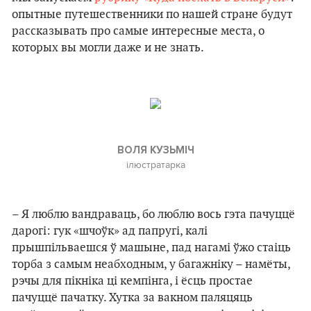
опытные путешественники по нашей стране будут
рассказывать про самые интересные места, о
которых вы могли даже и не знать.
ВОЛЯ КУЗЬМІЧ
ілюстратарка
– Я люблю вандраваць, бо люблю вось гэта пачуццё
дарогі: гук «шчоўк» ад папругі, калі
прышпільваешся ў машыне, пад нагамі ўжо стаіць
торба з самым неабходным, у багажніку – намёты,
рэчы для пікніка ці кемпінга, і ёсць простае
пачуццё пачатку. Хутка за вакном паляцяць