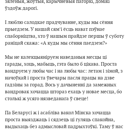
зялёныя, жоўтыя, карычневыя пагоркі, домікі
ўздоўж дарогі.
І люблю салодкае прадчуванне, куды мы сёння
прыедзем. У нашай сям’і ёсць нават пэўнае
спаборніцтва, хто ў нашым прайдзе першы ў суботу
раніцай скажа: «А куды мы сёння паедзем?»
Мы не калекцыяніруем наведаныя месцы ці
гарады, хоць, мабыць, гэта было б цікава. Проста
вандруем у любы час і на любы час: летам і зімой, з
начоўкай і проста ўвечары пасля працы на дзве
гадзіны за горад. Вось у дачыненні да замежных
вандровак хочацца штораз ехаць у новае месца, бо
столькі ж усяго нязведанага ў свеце!
Па Беларусі ж і асабліва вакол Мінска хочацца
проста выязджаць і сядзець ці гуляць спакойна,
выдыхаць без адмысловай падрыхтоўкі. Таму ў нас