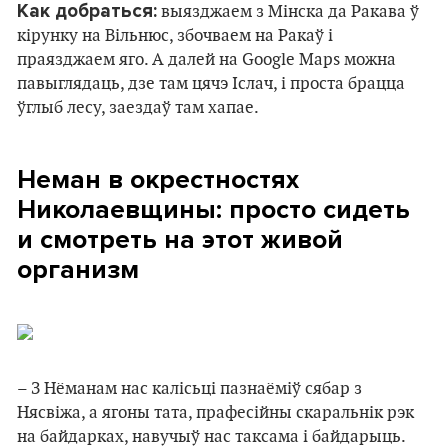
Как добраться:
выязджаем з Мінска да Ракава ў
кірунку на Вільнюс, збочваем на Ракаў і
праязджаем яго. А далей на Google Maps можна
павыглядаць, дзе там цячэ Іслач, і проста брацца
ўглыб лесу, заездаў там хапае.
Неман в окрестностях
Николаевщины: просто сидеть
и смотреть на этот живой
организм
– З Нёманам нас калісьці пазнаёміў сябар з
Нясвіжа, а ягоны тата, прафесійны скаральнік рэк
на байдарках, навучыў нас таксама і байдарыць.