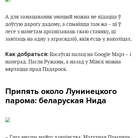
А для замацавання эмоцый можна не кідацца ў
доўгую дарогу дадому, а спыніцца там жа – ці ў
лесе з намётам арганізаваць сваю стаянку, ці
завітаць на адну з аграсядзіб, якія ёсць у ваколіцах.
Как добраться:
Косаўскі палац на Google Мaps – і
наперад. Пасля Ружаны, а назад у Мінск можна
вяртацца прад Падароск.
Припять около Лунинецкого
парома: беларуская Нида
– Гэта месцы майго дзяцінства. Магутная Прыпяць,