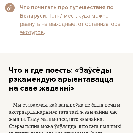
Что почитать про путешествия по
Топ-7 мест, куда можно
Беларуси:
рвануть на выходные, от организатора
экотуров
.
Что и где поесть:
«Заўсёды
рэкамендую арыентавацца
на свае жаданні»
– Мы стараемся, каб вандроўка не была нечым
экстраардынарным: гэта такі ж звычайны час
жыцця. Таму мы ямо тое, што звычайна.
Стэрэатыпна можа ўяўляцца, што гэта шашлыкі