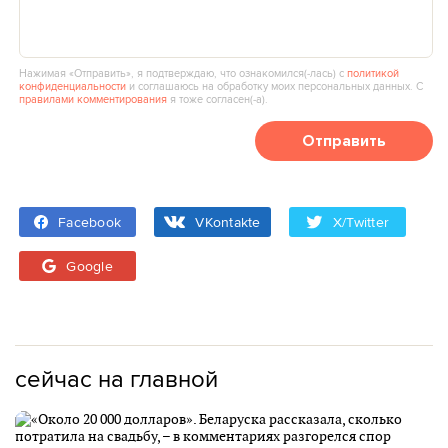
Нажимая «Отправить», я подтверждаю, что ознакомился(‑лась) с
политикой
конфиденциальности
и соглашаюсь на обработку моих персональных данных. С
правилами комментирования
я тоже согласен(‑а).
Отправить
Facebook
VKontakte
X/Twitter
Google
сейчас на главной