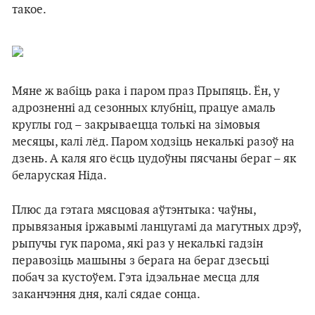
такое.
Мяне ж вабіць рака і паром праз Прыпяць. Ён, у
адрозненні ад сезонных клубніц, працуе амаль
круглы год – закрываецца толькі на зімовыя
месяцы, калі лёд. Паром ходзіць некалькі разоў на
дзень. А каля яго ёсць цудоўны пясчаны бераг – як
беларуская Ніда.
Плюс да гэтага мясцовая аўтэнтыка: чаўны,
прывязаныя іржавымі ланцугамі да магутных дрэў,
рыпучы гук парома, які раз у некалькі гадзін
перавозіць машыны з берага на бераг дзесьці
побач за кустоўем. Гэта ідэальнае месца для
заканчэння дня, калі сядае сонца.