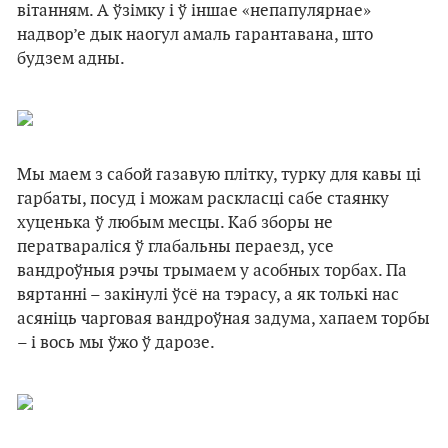
вітанням. А ўзімку і ў іншае «непапулярнае»
надвор’е дык наогул амаль гарантавана, што
будзем адны.
Мы маем з сабой газавую плітку, турку для кавы ці
гарбаты, посуд і можам раскласці сабе стаянку
хуценька ў любым месцы. Каб зборы не
ператвараліся ў глабальны пераезд, усе
вандроўныя рэчы трымаем у асобных торбах. Па
вяртанні – закінулі ўсё на тэрасу, а як толькі нас
асяніць чарговая вандроўная задума, хапаем торбы
– і вось мы ўжо ў дарозе.