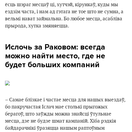
ёсць шэраг месцаў ці, хутчэй, кірункаў, куды мы
ездзім часта, і нам ад гэтага не тое што не сумна, а
вельмі нават займальна. Бо любое месца, асабліва
прырода, хутка змяняецца.
Ислочь за Раковом: всегда
можно найти место, где не
будет больших компаний
– Самае блізкае і частае месца для нашых выездаў,
бо пакручастая Іслач мае столькі прыгожых
берагоў, што заўжды можна знайсці ўтульнае
месца, дзе не будзе шмат кампаній. Хіба рэдкія
байдарачнікі ўразяцца нашым раптоўным