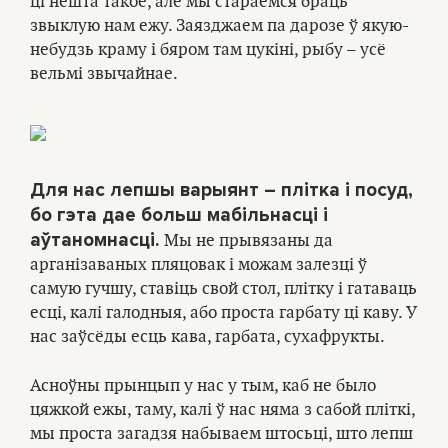
ці нешта такое, але мы стараемся браць
звыклую нам ежу. Заязджаем па дарозе ў якую-
небудзь краму і бяром там цукіні, рыбу – усё
вельмі звычайнае.
Для нас лепшы варыянт – плітка і посуд,
бо гэта дае больш мабільнасці і
аўтаномнасці.
Мы не прывязаны да
арганізаваных пляцовак і можам залезці ў
самую гучшу, ставіць свой стол, плітку і гатаваць
есці, калі галодныя, або проста гарбату ці каву. У
нас заўсёды есць кава, гарбата, сухафрукты.
Асноўны прынцып у нас у тым, каб не было
цяжкой ежы, таму, калі ў нас няма з сабой пліткі,
мы проста загадзя набываем штосьці, што лепш