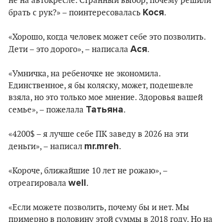
не на автокресле. Странный выбор, почему решили
Кося
брать с рук?» – поинтересовалась
.
«Хорошо, когда человек может себе это позволить.
Ася
Дети – это дорого», – написала
.
«Умничка, на ребеночке не экономила.
Единственное, я бы коляску, может, подешевле
взяла, но это только мое мнение. Здоровья вашей
Татьяна
семье», – пожелала
.
«4200$ – я лучше себе ПК заведу в 2026 на эти
mr.mreh
деньги», – написал
.
«Короче, ближайшие 10 лет не рожаю», –
well
отреагировала
.
«Если можете позволить, почему бы и нет. Мы
примерно в половину этой суммы в 2018 году. Но на