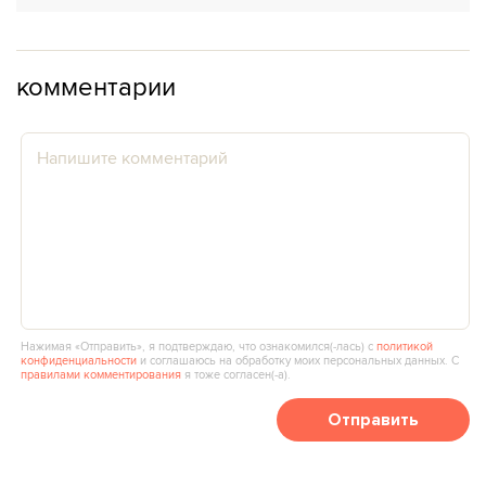
комментарии
Нажимая «Отправить», я подтверждаю, что ознакомился(‑лась) с
политикой
конфиденциальности
и соглашаюсь на обработку моих персональных данных. С
правилами комментирования
я тоже согласен(‑а).
Отправить