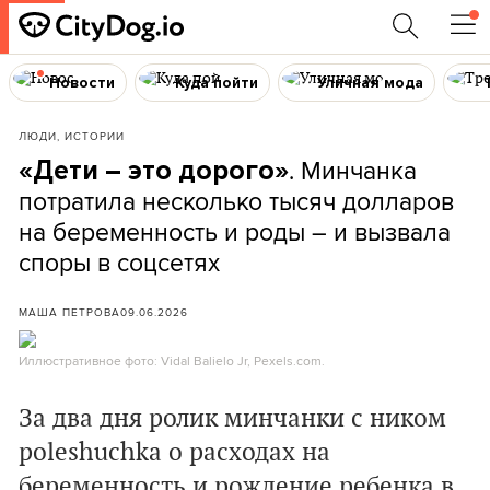
Новости
Куда пойти
Уличная мода
ЛЮДИ, ИСТОРИИ
. Минчанка
«Дети – это дорого»
потратила несколько тысяч долларов
на беременность и роды – и вызвала
споры в соцсетях
МАША ПЕТРОВА
09.06.2026
Иллюстративное фото: Vidal Balielo Jr, Pexels.com.
За два дня ролик минчанки с ником
poleshuchka о расходах на
беременность и рождение ребенка в