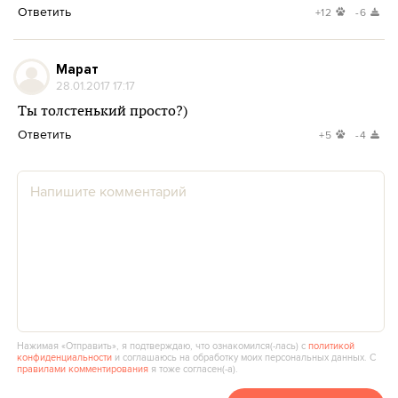
Ответить
+12
-6
Марат
28.01.2017 17:17
Ты толстенький просто?)
Ответить
+5
-4
Нажимая «Отправить», я подтверждаю, что ознакомился(‑лась) с
политикой
конфиденциальности
и соглашаюсь на обработку моих персональных данных. С
правилами комментирования
я тоже согласен(‑а).