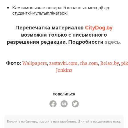
Камсамольскае возера: 5 казачных месцаў ад
студэнткі-мультыплікатаркі
Перепечатка материалов
CityDog.by
возможна только с письменного
разрешения редакции. Подробности
здесь.
Фото:
Wallpapers
,
zastavki.com
,
cha.com
,
Relax.by
,
pi
Jenkins
поделиться