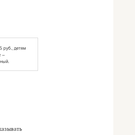
5 руб., детям
т –
ный.
оказывать