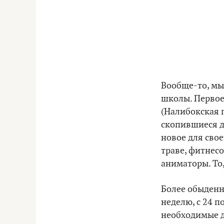
Вообще-то, мы
школы. Первое 
(Налибокская 
скопившиеся д
новое для сво
траве, фитнес
аниматоры. То,
Более обыденн
неделю, с 24 п
необходимые 