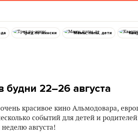
ода
Тред по-мински
Мамы, папы, дети
Ква
в будни 22–26 августа
 очень красивое кино Альмoдовара, евро
есколько событий для детей и родителей
неделю августа!