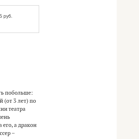
5 руб.
ать побольше:
 (от 3 лет)
по
ии театра
чень
 его, а дракон
ссер –