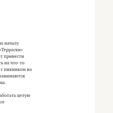
ых началу
 «Терраски»
ет принести
ь на что-то
 с пикником на
 занимаются
ма.
работать целую
все