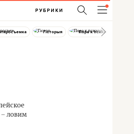
РУБРИКИ
ртиросъемка
Гісторыя
Пора к психологу
пейское
 – ловим