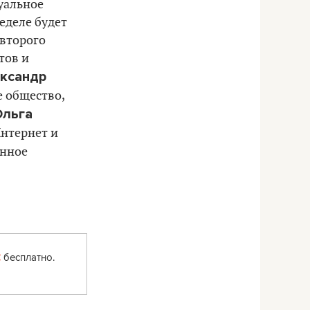
уальное
неделе будет
 второго
тов и
ксандр
 общество,
Ольга
нтернет и
нное
:
бесплатно.