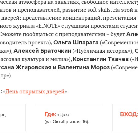
рческая атмосфера на занятиях, свободное интеллект
тов и преподавателей, развитие soft skills. На этой 
 дверей: представление концентраций, презентация
ного журнала «Е.NOTE» с лучшими проектами студен
Але
Сможете пообщаться с преподавателями – будет
Ольга Шпарага
оводитель проекта),
(
«Современное
Алексей Браточкин
ка»),
(«Публичная история»),
К
онстантин Ткачев
ассовая культура и медиа»),
(«И
сана Жгировская и Валентина Мороз
(«Совреме
тр»).
:
«
День открытых дверей
».
Где:
ВХОД
рг,
«Цэх»
(ул. Октябрьская, 16).