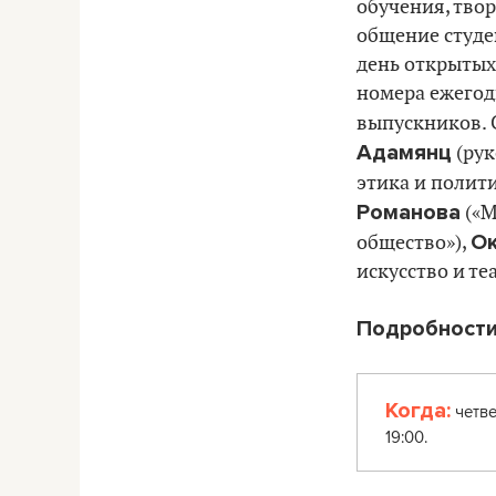
обучения, тво
общение студен
день открытых
номера
ежегод
выпускников. 
Адамянц
(рук
этика и полити
Романова
(«М
Ок
общество»),
искусство и теа
Подробности
Когда:
четве
19:00.