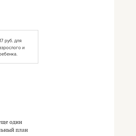
17 руб. для
взрослого и
ребенка.
 еще один
альный план