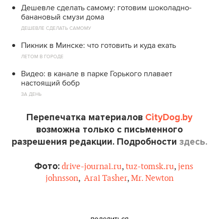
Дешевле сделать самому: готовим шоколадно-
банановый смузи дома
ДЕШЕВЛЕ СДЕЛАТЬ САМОМУ
Пикник в Минске: что готовить и куда ехать
ЛЕТОМ В ГОРОДЕ
Видео: в канале в парке Горького плавает
настоящий бобр
ЗА ДЕНЬ
Перепечатка материалов
CityDog.by
возможна только с письменного
разрешения редакции. Подробности
здесь.
Фото:
drive-journal.ru
,
tuz-tomsk.ru
,
jens
johnsson
,
Aral Tasher
,
Mr. Newton
поделиться