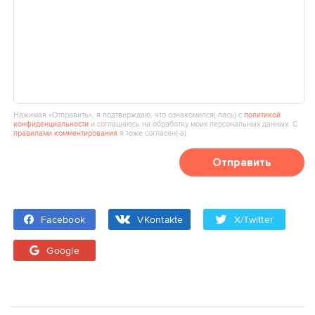
Нажимая «Отправить», я подтверждаю, что ознакомился(‑лась) с
политикой
конфиденциальности
и соглашаюсь на обработку моих персональных данных. С
правилами комментирования
я тоже согласен(‑а).
Отправить
Facebook
VKontakte
X/Twitter
Google