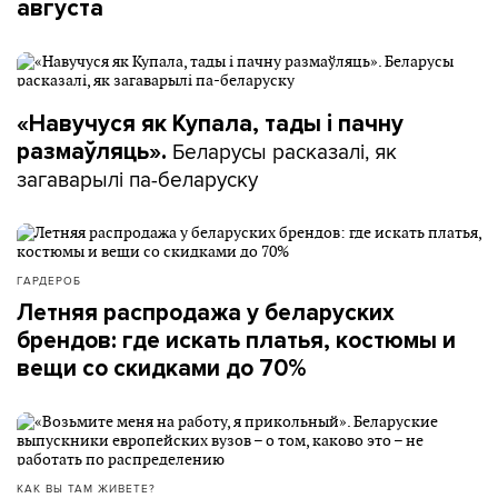
августа
«Навучуся як Купала, тады і пачну
Беларусы расказалі, як
размаўляць».
загаварылі па-беларуску
ГАРДЕРОБ
Летняя распродажа у беларуских
брендов: где искать платья, костюмы и
вещи со скидками до 70%
КАК ВЫ ТАМ ЖИВЕТЕ?