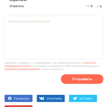
Ответить
+5
-3
Нажимая «Отправить», я подтверждаю, что ознакомился(‑лась) с
политикой
конфиденциальности
и соглашаюсь на обработку моих персональных данных. С
правилами комментирования
я тоже согласен(‑а).
Отправить
Facebook
VKontakte
X/Twitter