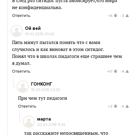
В след раз ситидог пусть анонсирует,что инфа
не конфиденциальна.
Ответить
+6
-3
Ой вей
19.03.2018 20:42
Пять минут пытался понять что с вами
случилось и как виноват в этом ситидог.
Понял что в школах пидагоги еще страшнее чем
я думал.
Ответить
+17
-4
ГОНКОНГ
19.03.2018 23:35
При чем тут педагоги
Ответить
+3
-5
марта
20.03.2018 11:34
так расскажите непосвященным, что