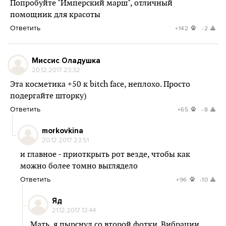
Попробуйте "Имперский марш", отличный
помощник для красоты
Ответить
+142
-2
Миссис Оладушка
20.12.2017 23:32
Эта косметика +50 к bitch face, неплохо. Просто
подергайте шторку)
Ответить
+65
-8
morkovkina
20.12.2017 23:51
и главное - приоткрыть рот везде, чтобы как
можно более томно выглядело
Ответить
+96
-10
Яд
21.12.2017 13:44
Мать, я пырснул со второй фотки. Вибрации