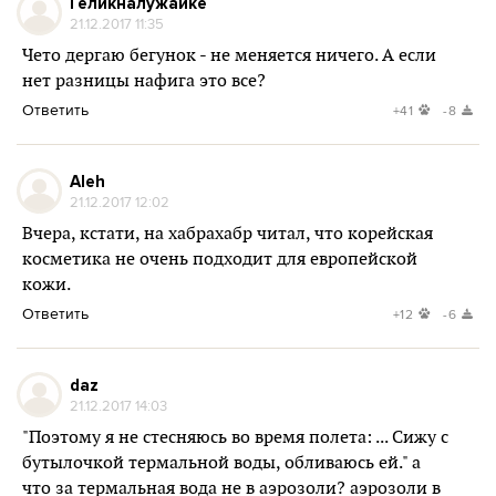
Геликналужайке
21.12.2017 11:35
Чето дергаю бегунок - не меняется ничего. А если
нет разницы нафига это все?
Ответить
+41
-8
Aleh
21.12.2017 12:02
Вчера, кстати, на хабрахабр читал, что корейская
косметика не очень подходит для европейской
кожи.
Ответить
+12
-6
daz
21.12.2017 14:03
"Поэтому я не стесняюсь во время полета: ... Сижу с
бутылочкой термальной воды, обливаюсь ей." а
что за термальная вода не в аэрозоли? аэрозоли в