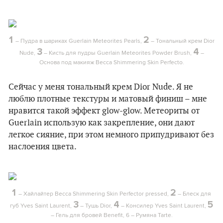
1
2
– Пудра в шариках Guerlain Meteorites Pearls,
– Тональный крем Dior
3
4
Nude,
– Кисть для пудры Guerlain Meteorites Powder Brush,
–
Основа под макияж Becca Shimmering Skin Perfecto.
Сейчас у меня тональный крем Dior Nude. Я не
люблю плотные текстуры и матовый финиш – мне
нравится такой эффект glow-glow. Метеориты от
Guerlain использую как закрепление, они дают
легкое сияние, при этом немного припудривают без
наслоения цвета.
1
2
– Хайлайтер Becca Shimmering Skin Perfector pressed,
– Блеск для
3
4
5
губ Yves Saint Laurent,
– Тушь Dior,
– Консилер Yves Saint Laurent,
– Гель для бровей Benefit, 6 – Румяна Tarte.