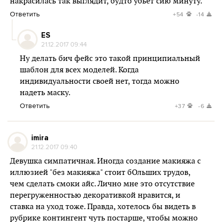
накрасилась так выглядит, будто убьёт сию минуту.
Ответить
+54
-14
ES
21.12.2017 09:44
Ну делать бич фейс это такой принципиальный
шаблон для всех моделей. Когда
индивидуальности своей нет, тогда можно
надеть маску.
Ответить
+37
-6
imira
21.12.2017 09:40
Девушка симпатичная. Иногда создание макияжа с
иллюзией "без макияжа" стоит бОльших трудов,
чем сделать смоки айс. Лично мне это отсутствие
перегруженностью декоративкой нравится, и
ставка на уход тоже. Правда, хотелось бы видеть в
рубрике контингент чуть постарше, чтобы можно