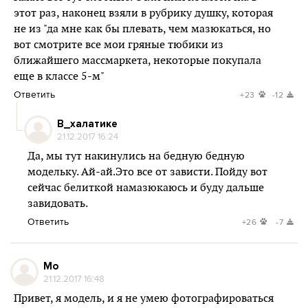
этот раз, наконец взяли в рубрику душку, которая
не из "да мне как бы плевать, чем мазюкаться, но
вот смотрите все мои гряные тюбики из
ближайшего массмаркета, некоторые покупала
еще в классе 5-м"
Ответить
+23
-12
В_халатике
21.12.2017 16:24
Да, мы тут накинулись на бедную бедную
модельку. Ай-ай.Это все от зависти. Пойду вот
сейчас белиткой намазюкаюсь и буду дальше
завидовать.
Ответить
+26
-7
Мо
21.12.2017 16:48
Привет, я модель, и я не умею фотографироваться