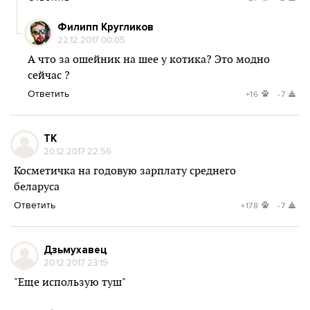
Филипп Кругликов
22.12.2017 00:05
А что за ошейник на шее у котика? Это модно
сейчас ?
Ответить
+16
-7
ТK
20.12.2017 22:56
Косметичка на годовую зарплату среднего
беларуса
Ответить
+178
-7
Дзьмухавец
20.12.2017 23:19
"Еще использую туш"