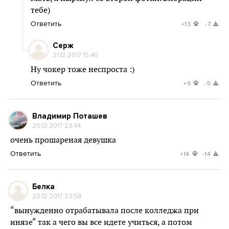
тебе)
Ответить
+13
-7
Серж
21.12.2017 15:40
Ну чокер тоже неспроста :)
Ответить
+9
-5
Владимир Поташев
20.12.2017 23:44
очень прошареная девушка
Ответить
+14
-14
Белка
20.12.2017 23:58
“вынужденно отрабатывала после колледжа при
инязе“ так а чего вы все идете учиться, а потом