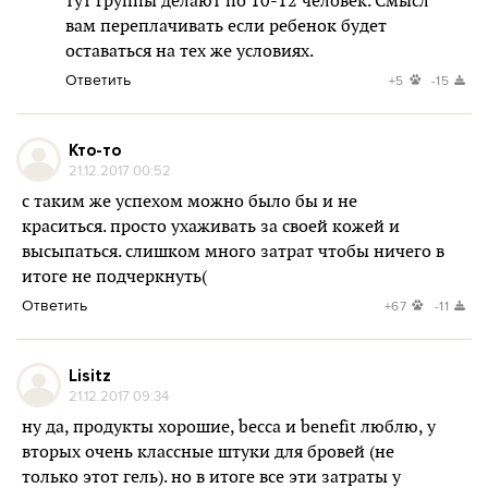
тут группы делают по 10-12 человек. Смысл
вам переплачивать если ребенок будет
оставаться на тех же условиях.
Ответить
+5
-15
Кто-то
21.12.2017 00:52
с таким же успехом можно было бы и не
краситься. просто ухаживать за своей кожей и
высыпаться. слишком много затрат чтобы ничего в
итоге не подчеркнуть(
Ответить
+67
-11
Lisitz
21.12.2017 09:34
ну да, продукты хорошие, becca и benefit люблю, у
вторых очень классные штуки для бровей (не
только этот гель). но в итоге все эти затраты у