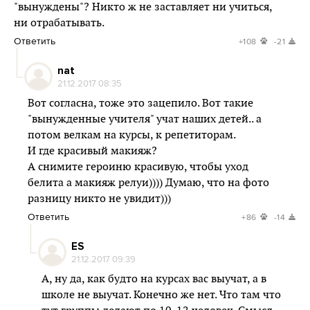
"вынуждены"? Никто ж не заставляет ни учиться,
ни отрабатывать.
Ответить
+108
-21
nat
21.12.2017 08:35
Вот согласна, тоже это зацепило. Вот такие
"вынужденные учителя" учат наших детей.. а
потом велкам на курсы, к репетиторам.
И где красивый макияж?
А снимите героиню красивую, чтобы уход
белита а макияж релуи)))) Думаю, что на фото
разницу никто не увидит)))
Ответить
+86
-14
ES
21.12.2017 09:39
А, ну да, как будто на курсах вас выучат, а в
школе не выучат. Конечно же нет. Что там что