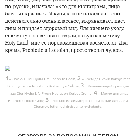
по-русски, и начала: «Это для инстаграма, лицо
блестит красиво». Я купила и не пожалела – оно
действительно очень классное, выравнивает цвет
лица и придает здоровый вид. Для зимнего ухода
еще могу посоветовать израильскую косметику
Holy Land, мне ее порекомендовал косметолог. Два
крема, Probiotic и Lactolan, просто творят чудеса.
1
2
– Лосьон Dior Hydra Life Lotion to Foam,
– Крем для кожи вокруг глаз
3
Dior Hydra Life Pro-Youth Sorbet Eye Crème,
– Увлажняющий крем для
4
лица Dior Hydra Life Fresh Hydration Sorbet Crème,
– Масло для лица
5
Biotherm Liquid Glow,
– Лосьон из лимитированной серии для Азии
Diorsnow lotion eclaircissante hydratante.