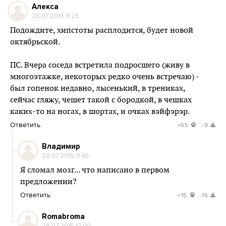
Алекса
28.07.2015 11:25
Подождите, хипстоты расплодится, будет новой
октябрьской.
ПС. Вчера соседа встретила подросшего (живу в
многоэтажке, некоторых редко очень встречаю) -
был гопенок недавно, лысенький, в трениках,
сейчас гляжу, чешет такой с бородкой, в чешках
каких-то на ногах, в шортах, и очках вэйфэрэр.
Ответить
+65
-9
Владимир
28.07.2015 11:40
Я сломал мозг... что написано в первом
предложении?
Ответить
+15
-16
Romabroma
28.07.2015 13:00