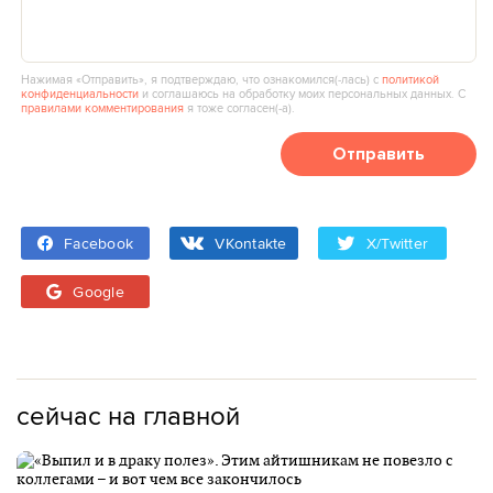
Нажимая «Отправить», я подтверждаю, что ознакомился(‑лась) с
политикой
конфиденциальности
и соглашаюсь на обработку моих персональных данных. С
правилами комментирования
я тоже согласен(‑а).
Отправить
Facebook
VKontakte
X/Twitter
Google
сейчас на главной