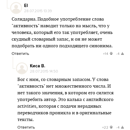
El
28.07.2015 13:39
Солидарна. Подобное употребление слова
"активность" наводит только на мысль, что у
человека, который его так употребляет, очень
скудный словарный запас, и он не может
подобрать ни одного подходящего синонима.
Ответить
+14
-4
Киса В.
28.07.2015 14:50
Бог с ним, со словарным запасом. У слова
"активность" нет множественного числа. И
нет такого значения, в котором его силится
употребить автор. Это калька с английского
activities, которая с подачи нерадивых
переводчиков проникла и в оригинальные
тексты.
Ответить
+22
-4