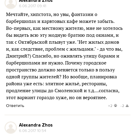
Alexandra Zhos
6.06.2017 09:41
Мечтайте, хипстота, но увы, фантазии о
барбершопах и карвтовых кафе можете забыть.
Во-первых, как местному жителю, мне не хотелось
бы видеть всю эту модную братию под окнами, и
так с Октябрьской плывут уже. "Нет жилых домов
и, как следствие, проблем с жильцами." - да что вы,
Дмитрий?) Спасибо, но оживлять улицу барами и
барбершопами не нужно. Почему городское
пространство должно меняется только в пользу
одной группы жителей? Но вообще, планировка
района уже есть: элитное жильё, рестораны,
продление улицы до Смоленской и т.д....согласна,
этот вариант гораздо хуже, но он вероятнее.
Ответить
+2
-2
Alexandra Zhos
6.06.2017 10:54