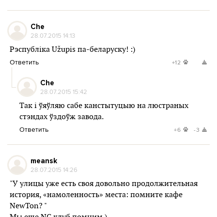
Che
28.07.2015 14:13
Рэспублiка Užupis па-беларуску! :)
Ответить
+12
Che
28.07.2015 15:42
Так і ўяўляю сабе канстытуцыю на люстраных
стэндах ўздоўж завода.
Ответить
+6
-3
meansk
28.07.2015 14:26
"У улицы уже есть своя довольно продолжительная
история, «намоленность» места: помните кафе
NewTon? "