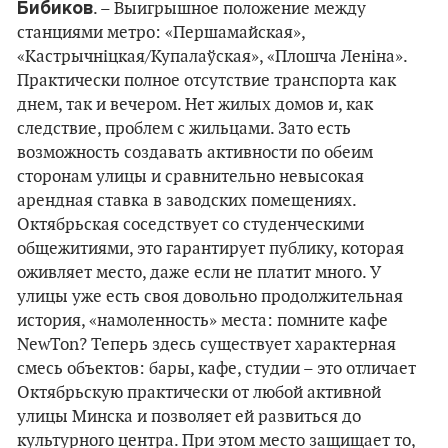
Бибиков
. – Выигрышное положение между
станциями метро:
«
Першамайская
»
,
«
Кастрычніцкая/Купалаўская
»
,
«Плошча
Леніна
»
.
Практически полное отсутствие транспорта как
днем, так и вечером. Нет жилых домов и, как
следствие, проблем с жильцами. Зато есть
возможность создавать активности по обеим
сторонам улицы и сравнительно невысокая
арендная ставка в заводских помещениях.
Октябрьская соседствует со студенческими
общежитиями, это гарантирует публику, которая
оживляет место, даже если не платит много. У
улицы уже есть своя довольно продолжительная
история, «намоленность» места: помните кафе
NewTon? Теперь здесь существует характерная
смесь объектов: бары, кафе, студии – это отличает
Октябрьскую практически от любой активной
улицы Минска и позволяет ей развиться до
культурного центра. При этом место защищает то,