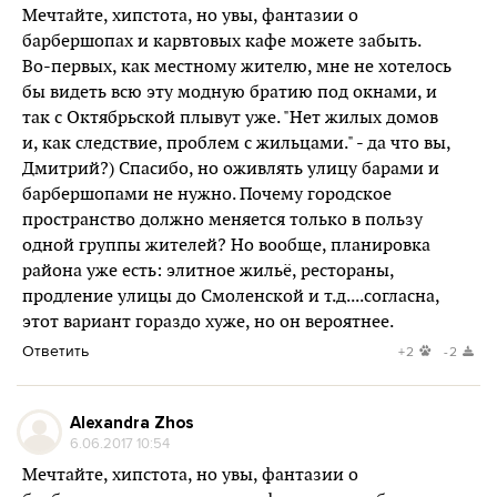
Мечтайте, хипстота, но увы, фантазии о
барбершопах и карвтовых кафе можете забыть.
Во-первых, как местному жителю, мне не хотелось
бы видеть всю эту модную братию под окнами, и
так с Октябрьской плывут уже. "Нет жилых домов
и, как следствие, проблем с жильцами." - да что вы,
Дмитрий?) Спасибо, но оживлять улицу барами и
барбершопами не нужно. Почему городское
пространство должно меняется только в пользу
одной группы жителей? Но вообще, планировка
района уже есть: элитное жильё, рестораны,
продление улицы до Смоленской и т.д....согласна,
этот вариант гораздо хуже, но он вероятнее.
Ответить
+2
-2
Alexandra Zhos
6.06.2017 10:54
Мечтайте, хипстота, но увы, фантазии о