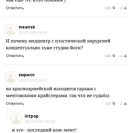
Мы еще NC клуб помним )
Ответить
+25
-2
meansk
28.07.2015 14:30
И почему медцентр с пластической хирургией
концептуально хуже студии йоги?
Ответить
+24
-2
кирилл
28.07.2015 14:37
на красноармейской находятся гаражи с
ментовскими крайслерами. так что не судьба)
Ответить
+21
-2
intpop
28.07.2015 20:26
и это - последний ком-мент!