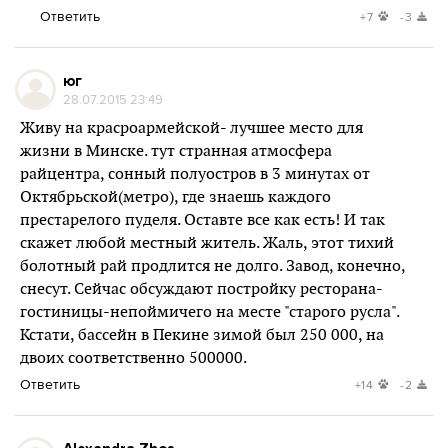
Ответить
+7
-3
юг
28.07.2015 23:49
Живу на красроармейской- лучшее место для
жизни в Минске. тут странная атмосфера
райцентра, сонный полуостров в 3 минутах от
Октябрьской(метро), где знаешь каждого
престарелого пуделя. Оставте все как есть! И так
скажет любой местный житель. Жаль, этот тихий
болотный рай продлится не долго. Завод, конечно,
снесут. Сейчас обсуждают постройку ресторана-
гостиницы-непоймичего на месте "старого русла".
Кстати, бассейн в Пекине зимой был 250 000, на
двоих соответственно 500000.
Ответить
+14
-2