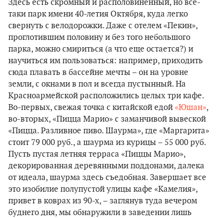
Здесь есть скромный и располовиненный, но все-
таки парк имени 40-летия Октября, куда легко
свернуть с велодорожки. Даже с отелем «Пекин»,
проглотившим половину и без того небольшого
парка, можно смириться (а что еще остается?) и
научиться им пользоваться: например, приходить
сюда плавать в бассейне мечты – он на уровне
земли, с окнами в пол и всегда пустынный. На
Красноармейской расположились целых три кафе.
Во-первых, свежая точка с китайской едой
«
Юшан
»
,
во-вторых, «Пицца Марио» с заманчивой вывеской
«Пицца. Разливное пиво. Шаурма», где «Маргарита»
стоит 79 000 руб., а шаурма из курицы – 55 000 руб.
Пусть пустая летняя терраса «Пиццы Марио»,
декорированная деревянными поддонами, далека
от идеала, шаурма здесь съедобная. Завершает все
это изобилие полупустой улицы кафе «Камелия»,
привет в коврах из 90-х, – заглянув туда вечером
буднего дня, мы обнаружили в заведении лишь