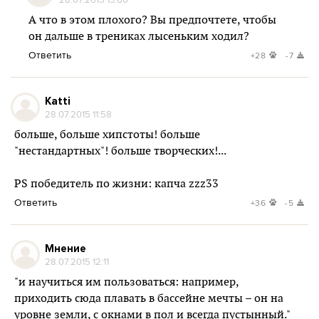
А что в этом плохого? Вы предпочтете, чтобы
он дальше в трениках лысеньким ходил?
Ответить
+28
-7
Katti
28.07.2015 11:58
больше, больше хипстоты! больше
"нестандартных"! больше творческих!...
PS победитель по жизни: капча zzz33
Ответить
+36
-5
Мнение
28.07.2015 12:11
"и научиться им пользоваться: например,
приходить сюда плавать в бассейне мечты – он на
уровне земли, с окнами в пол и всегда пустынный."